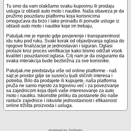
Tu smo da vam olakšamo svaku kupovinu ili prodaju
usluga iz oblasti auto moto i nautike. Naša obaveza je da
pružimo pouzdanu platformu koja korisnicima
omogućava da brzo i lako pronađu ili ponude usluge iz
oblasti auto moto i nautike koje im trebaju.
Patuljak.me je mjesto gdje povjerenje i transparentnost
idu ruku pod ruku. Svaki korak od objavljivanja oglasa do
njegove finalizacije je jednostavan i siguran. Oglasi
prolaze kroz proces verifikacije kako bismo održali visok
kvalitet i pouzdanost oglasa. Cilj nam je da osiguramo da
svaka interakcija bude bezbrižna za sve korisnike.
Patuljak.me predstavlja više od online platforme - naš
sajt je prostor gdje se susreću ljudi sličnih interesa i
potreba. Bilo da prodajete ili kupujete, naša platforma
pruža ne samo mjesto za trgovinu već i za povezivanje
sa zajednicom koja dijeli vaše interesovanje za auto
moto i nautiku. Iskoristite priliku da postanete dio naše
rastuće zajednice i iskusite jednostavnost i efikasnost
online tržišta proizvoda i usluga.
developed by:
ProStud
/
o