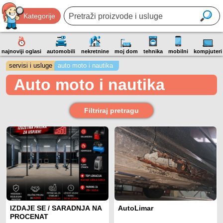
Kategorije
najnoviji oglasi
automobili
nekretnine
moj dom
tehnika
mobilni
kompjuteri
servisi i usluge
auto moto i nautika
Auto moto i nautika
Filtriraj pretragu
IZDAJE SE / SARADNJA NA
AutoLimar
PROCENAT