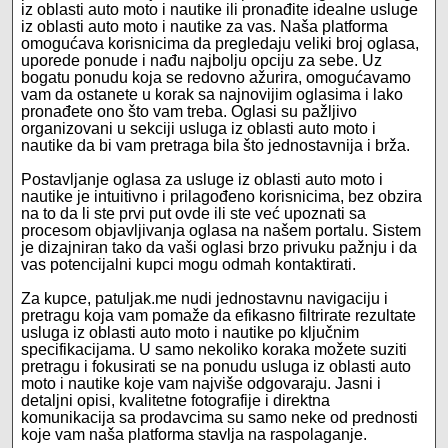
iz oblasti auto moto i nautike ili pronađite idealne usluge
iz oblasti auto moto i nautike za vas. Naša platforma
omogućava korisnicima da pregledaju veliki broj oglasa,
uporede ponude i nađu najbolju opciju za sebe. Uz
bogatu ponudu koja se redovno ažurira, omogućavamo
vam da ostanete u korak sa najnovijim oglasima i lako
pronađete ono što vam treba. Oglasi su pažljivo
organizovani u sekciji usluga iz oblasti auto moto i
nautike da bi vam pretraga bila što jednostavnija i brža.
Postavljanje oglasa za usluge iz oblasti auto moto i
nautike je intuitivno i prilagođeno korisnicima, bez obzira
na to da li ste prvi put ovde ili ste već upoznati sa
procesom objavljivanja oglasa na našem portalu. Sistem
je dizajniran tako da vaši oglasi brzo privuku pažnju i da
vas potencijalni kupci mogu odmah kontaktirati.
Za kupce, patuljak.me nudi jednostavnu navigaciju i
pretragu koja vam pomaže da efikasno filtrirate rezultate
usluga iz oblasti auto moto i nautike po ključnim
specifikacijama. U samo nekoliko koraka možete suziti
pretragu i fokusirati se na ponudu usluga iz oblasti auto
moto i nautike koje vam najviše odgovaraju. Jasni i
detaljni opisi, kvalitetne fotografije i direktna
komunikacija sa prodavcima su samo neke od prednosti
koje vam naša platforma stavlja na raspolaganje.