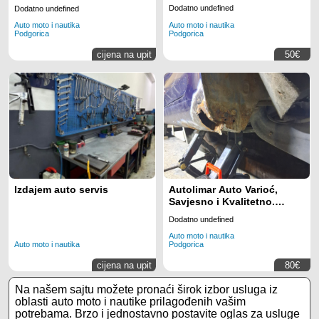
Dodatno undefined
Dodatno undefined
Auto moto i nautika
Auto moto i nautika
Podgorica
Podgorica
cijena na upit
50€
Izdajem auto servis
Autolimar Auto Varioć,
Savjesno i Kvalitetno.
068121131
Dodatno undefined
Auto moto i nautika
Auto moto i nautika
Podgorica
cijena na upit
80€
Na našem sajtu možete pronaći širok izbor usluga iz
oblasti auto moto i nautike prilagođenih vašim
potrebama. Brzo i jednostavno postavite oglas za usluge