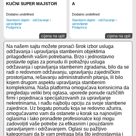
KUĆNI SUPER MAJSTOR
A
Dodatno undefined
Dodatno undefined
Stambeni objekt - održavanje i
Stambeni objekt - održavanje i
upravljanje
upravljanje
Podgorica
Podgorica
cijena na upit
cijena na upit
Na našem sajtu možete pronaći širok izbor usluga
održavanja i upravljanja stambenim objektima
prilagođenih vašim potrebama. Brzo i jednostavno
postavite oglas za ponudu ili potražnju usluga
održavanja i upravljanja stambenim zgradama, bilo da se
radi o redovnom održavanju, upravljanju zajedničkim
prostorijama, rešavanju administrativnih pitanja, ili bilo
kojem drugom aspektu upravljanja stambenim
kompleksima. Naša platforma omogućava korisnicima da
pregledaju veliki broj oglasa, uporede ponude različitih
firmi i pojedinaca specijalizovanih za upravljanje
nekretninama, i nađu najbolju opciju za svoje stambene
zajednice. Uz bogatu ponudu koja se redovno ažurira,
omogućavamo vam da ostanete u korak sa najnovijim
oglasima i lako pronađete profesionalce koji mogu
zadovoljiti vaše potrebe za efikasnim i pouzdanim
upravljanjem i održavanjem. Oglasi su pažljivo
kategorisani da bi vam pretraga bila što jednostavnija i