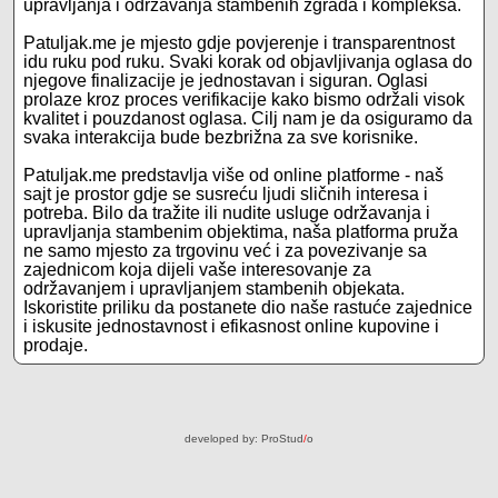
upravljanja i održavanja stambenih zgrada i kompleksa.
Patuljak.me je mjesto gdje povjerenje i transparentnost
idu ruku pod ruku. Svaki korak od objavljivanja oglasa do
njegove finalizacije je jednostavan i siguran. Oglasi
prolaze kroz proces verifikacije kako bismo održali visok
kvalitet i pouzdanost oglasa. Cilj nam je da osiguramo da
svaka interakcija bude bezbrižna za sve korisnike.
Patuljak.me predstavlja više od online platforme - naš
sajt je prostor gdje se susreću ljudi sličnih interesa i
potreba. Bilo da tražite ili nudite usluge održavanja i
upravljanja stambenim objektima, naša platforma pruža
ne samo mjesto za trgovinu već i za povezivanje sa
zajednicom koja dijeli vaše interesovanje za
održavanjem i upravljanjem stambenih objekata.
Iskoristite priliku da postanete dio naše rastuće zajednice
i iskusite jednostavnost i efikasnost online kupovine i
prodaje.
developed by:
ProStud
/
o