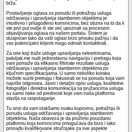
brža.
Postavljanje oglasa za ponudu ili potražnju usluga
održavanja i upravljanja stambenim objektima je
intuitivno i prilagođeno korisnicima, bez obzira na to da li
ste prvi put ovdje ili ste već upoznati sa procesom
objavljivanja oglasa na našem portalu. Sistem je
dizajniran tako da vaši oglasi brzo privuku pažnju i da
vas potencijalni klijenti mogu odmah kontaktirati.
Za one koji traže usluge upravljanja nekretninama,
patuljak.me nudi jednostavnu navigaciju i pretragu koja
vam pomaže da efikasno filtrirate rezultate usluga
održavanja i upravljanja stambenim objektima po
ključnim specifikacijama. U samo nekoliko koraka
možete suziti pretragu i fokusirati se na ponudu koja vam
najviše odgovara. Jasni i detaljni opisi usluga, kvalitetne
fotografije i direktna komunikacija sa pružaocima usluga
su samo neke od prednosti koje vam naša platforma
stavlja na raspolaganje.
Tu smo da vam olakšamo svaku kupovinu, potražnju ili
ponudu usluga održavanja i upravljanja stambenim
objektima. Naša obaveza je da pružimo pouzdanu
platformu koja korisnicima omogućava da brzo i lako
pronađu kvalifikovane stručnjake za sve aspekte