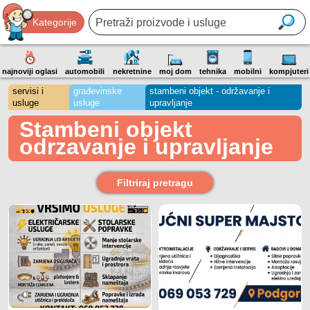
Kategorije
najnoviji oglasi
automobili
nekretnine
moj dom
tehnika
mobilni
kompjuteri
servisi i
građevinske
stambeni objekt - održavanje i
usluge
usluge
upravljanje
Stambeni objekt
odrzavanje i upravljanje
Filtriraj pretragu