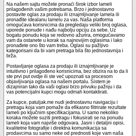
Na našem sajtu možete pronaći širok izbor lameli
prilagođenih vašim potrebama. Brzo i jednostavno
postavite oglas za prodaju ili iznajmljivanje lamela ili
pronađite idealanu lamelu za vas. Naša platforma
omogućava korisnicima da pregledaju veliki broj oglasa,
uporede ponude i nađu najbolju opciju za sebe. Uz
bogatu ponudu koja se redovno ažurira, omogućavamo
vam da ostanete u korak sa najnovijim oglasima i lako
pronađete ono što vam treba. Oglasi su pažljivo
kategorisani da bi vam pretraga bila što jednostavnija i
brža.
Postavljanje oglasa za prodaju ili iznajmljivanje je
intuitivno i prilagođeno korisnicima, bez obzira na to da li
ste prvi put ovdje ili ste već upoznati sa procesom
objavljivanja oglasa na našem portalu. Sistem je
dizajniran tako da vaši oglasi brzo privuku pažnju i da
vas potencijalni kupci mogu odmah kontaktirati.
Za kupce, patuljak.me nudi jednostavnu navigaciju i
pretragu koja vam pomaže da efikasno filtrirate rezultate
lameli po ključnim specifikacijama. U samo nekoliko
koraka možete suziti pretragu i fokusirati se na ponudu
lameli koja vam najviše odgovara. Jasni i detaljni opisi,
kvalitetne fotografije i direktna komunikacija sa
prodavcima su samo neke od prednosti koje vam naša