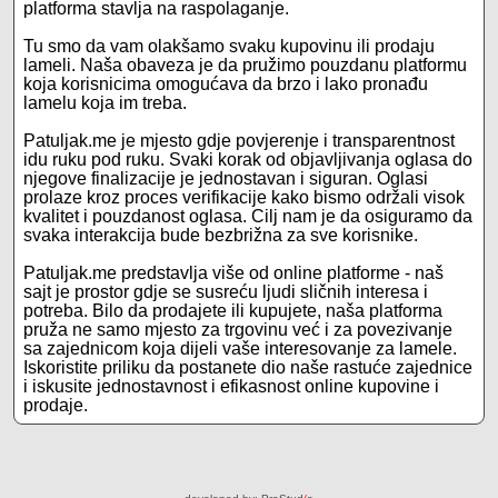
platforma stavlja na raspolaganje.
Tu smo da vam olakšamo svaku kupovinu ili prodaju
lameli. Naša obaveza je da pružimo pouzdanu platformu
koja korisnicima omogućava da brzo i lako pronađu
lamelu koja im treba.
Patuljak.me je mjesto gdje povjerenje i transparentnost
idu ruku pod ruku. Svaki korak od objavljivanja oglasa do
njegove finalizacije je jednostavan i siguran. Oglasi
prolaze kroz proces verifikacije kako bismo održali visok
kvalitet i pouzdanost oglasa. Cilj nam je da osiguramo da
svaka interakcija bude bezbrižna za sve korisnike.
Patuljak.me predstavlja više od online platforme - naš
sajt je prostor gdje se susreću ljudi sličnih interesa i
potreba. Bilo da prodajete ili kupujete, naša platforma
pruža ne samo mjesto za trgovinu već i za povezivanje
sa zajednicom koja dijeli vaše interesovanje za lamele.
Iskoristite priliku da postanete dio naše rastuće zajednice
i iskusite jednostavnost i efikasnost online kupovine i
prodaje.