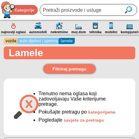
Kategorije
najnoviji oglasi
automobili
nekretnine
moj dom
tehnika
mobilni
kompjuteri
vozila
auto dijelovi i oprema
lamele
Lamele
Filtriraj pretragu
Trenutno nema oglasa koji
zadovoljavaju Vaše kriterijume
pretrage.
Pokušajte pretragu po
kategorijama
Pogledajte
savjete za pretragu