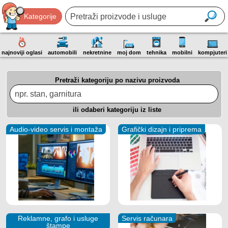
Kategorije
najnoviji oglasi
automobili
nekretnine
moj dom
tehnika
mobilni
kompjuteri
Pretraži kategoriju po nazivu proizvoda
ili odaberi kategoriju iz liste
Audio-video servis i montaža
Grafički dizajn i priprema
Reklamne, grafo i usluge
Servis računara
štampe