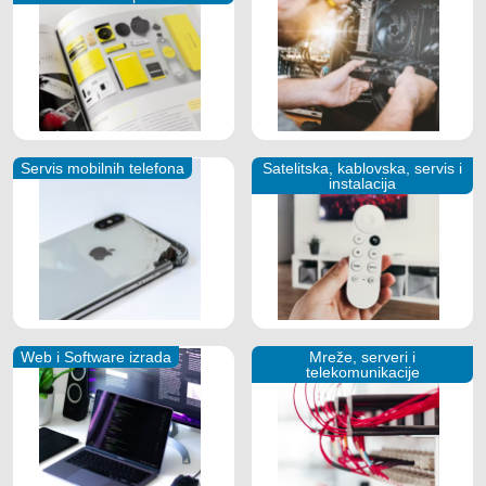
Servis mobilnih telefona
Satelitska, kablovska, servis i
instalacija
Web i Software izrada
Mreže, serveri i
telekomunikacije