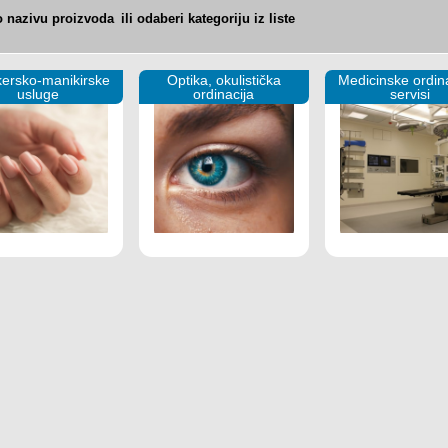
po nazivu proizvoda
ili odaberi kategoriju iz liste
kersko-manikirske
Optika, okulistička
Medicinske ordina
usluge
ordinacija
servisi