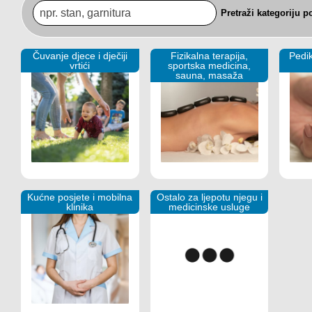
Pretraži kategoriju 
Čuvanje djece i dječiji
Fizikalna terapija,
Pedi
vrtići
sportska medicina,
sauna, masaža
Kućne posjete i mobilna
Ostalo za ljepotu njegu i
klinika
medicinske usluge