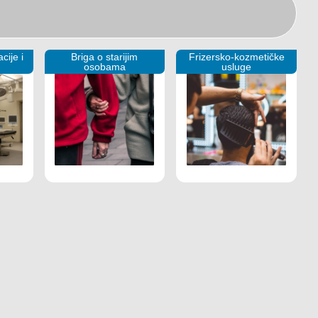
cije i
Briga o starijim
Frizersko-kozmetičke
osobama
usluge