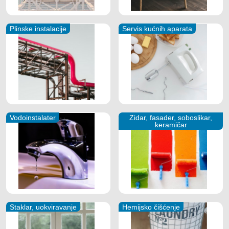
Plinske instalacije
Servis kućnih aparata
Vodoinstalater
Zidar, fasader, soboslikar,
keramičar
Staklar, uokviravanje
Hemijsko čišćenje