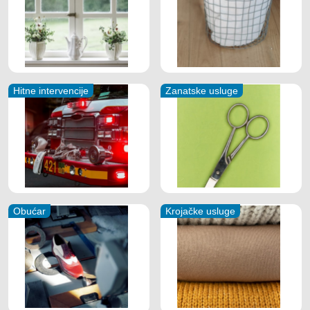
Hitne intervencije
Zanatske usluge
Obućar
Krojačke usluge