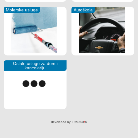
Molerske usluge
Autoškola
Ostale usluge za dom i
kancelariju
developed by:
ProStud
/
o