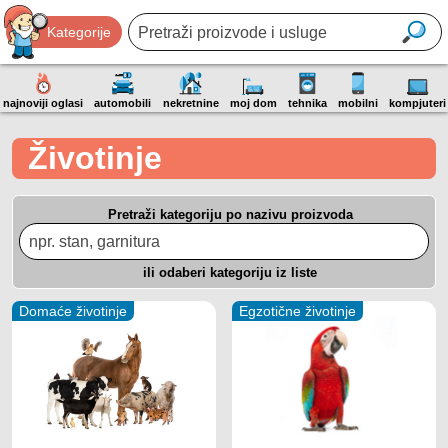
Kategorije
najnoviji oglasi
automobili
nekretnine
moj dom
tehnika
mobilni
kompjuteri
Životinje
Pretraži kategoriju po nazivu proizvoda
ili odaberi kategoriju iz liste
Domaće životinje
Egzotične životinje