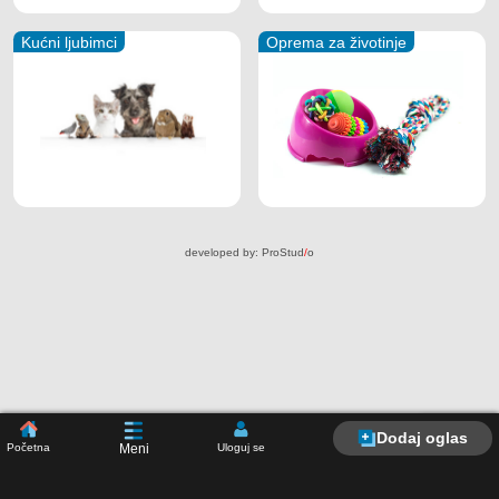
Kućni ljubimci
Oprema za životinje
developed by:
ProStud
/
o
Dodaj oglas
Početna
Uloguj se
Meni