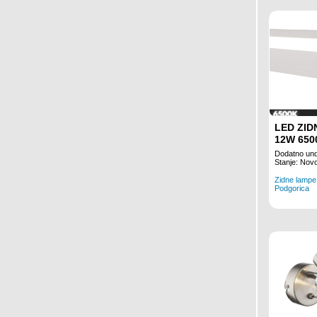
LED ZID
12W 650
Dodatno und
Stanje: Nov
Zidne lampe
Podgorica