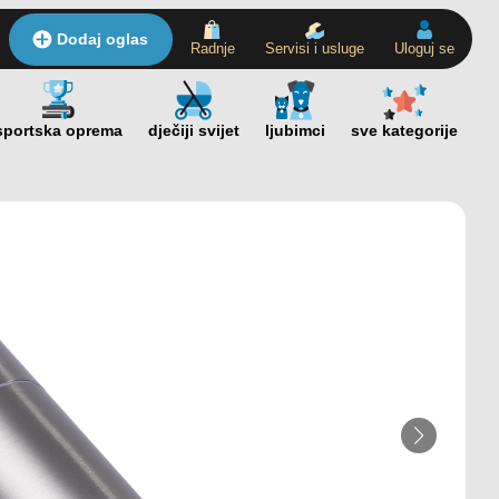
Dodaj oglas
Radnje
Servisi i usluge
Uloguj se