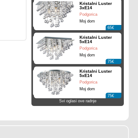
Kristalni Luster
3xE14
Podgorica
Moj dom
65€
Kristalni Luster
5xE14
Podgorica
Moj dom
75€
Kristalni Luster
5xE14
Podgorica
Moj dom
75€
Svi oglasi ove radnje