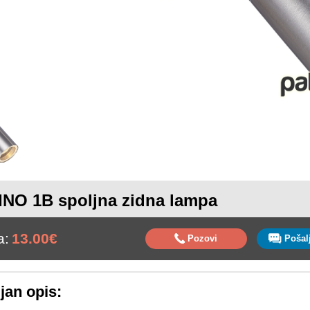
NO 1B spoljna zidna lampa
a:
13.00€
Pozovi
jan opis: