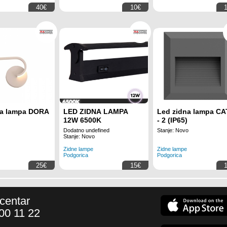
40€
10€
na lampa DORA
LED ZIDNA LAMPA
Led zidna lampa CA
12W 6500K
- 2 (IP65)
Dodatno undefined
Stanje: Novo
Stanje: Novo
Zidne lampe
Zidne lampe
Podgorica
Podgorica
25€
15€
 centar
00 11 22