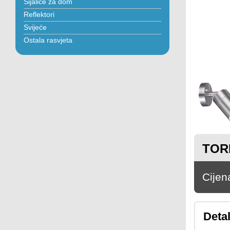
Sijalice za dom
Reflektori
Svijeće
Ostala rasvjeta
TORI
Cijen
Detal