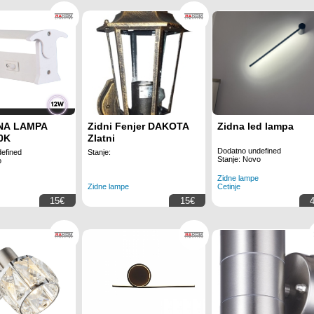
NA LAMPA
Zidni Fenjer DAKOTA
Zidna led lampa
0K
Zlatni
Dodatno undefined
efined
Stanje:
Stanje: Novo
o
Zidne lampe
Zidne lampe
Cetinje
15€
15€