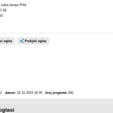
a zidna lampa IP44
O 1B
10
avi oglas
Podijeli oglas
2
datum:
25.10.2023 18:35
broj pregleda:
691
oglasi