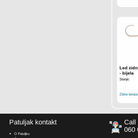
Led zid
- bijela
Stanje:
Zidne lampe
Patuljak kontakt
Call
060 
O Patuljku