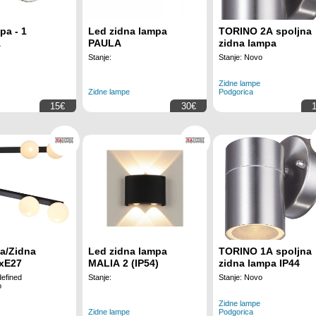
pa - 1
Led zidna lampa
TORINO 2A spoljna
A
PAULA
zidna lampa
Stanje:
Stanje: Novo
Zidne lampe
Zidne lampe
Podgorica
15€
30€
a/Zidna
Led zidna lampa
TORINO 1A spoljna
xE27
MALIA 2 (IP54)
zidna lampa IP44
efined
Stanje:
Stanje: Novo
o
Zidne lampe
Zidne lampe
Podgorica