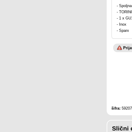
- Spoljn
- TORIN
- 1 x GU
- Inox
- Sparx
Prij
šifra:
59207
Slični 