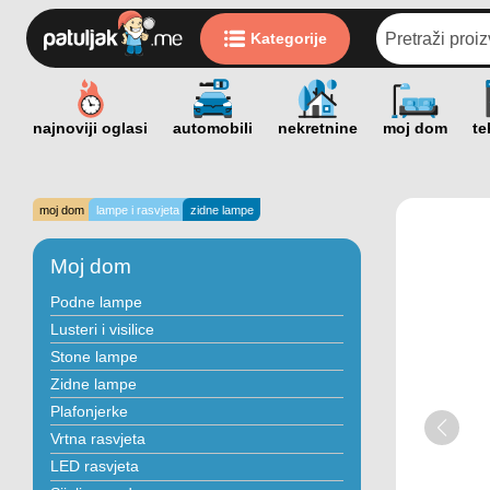
Kategorije
moj dom
lampe i rasvjeta
zidne lampe
Moj dom
Podne lampe
Lusteri i visilice
Stone lampe
Zidne lampe
Plafonjerke
Vrtna rasvjeta
LED rasvjeta