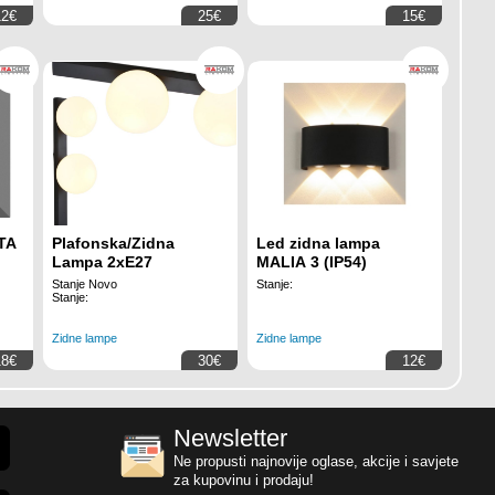
12€
25€
15€
TA
Plafonska/Zidna
Led zidna lampa
Lampa 2xE27
MALIA 3 (IP54)
Stanje Novo
Stanje:
Stanje:
Zidne lampe
Zidne lampe
18€
30€
12€
Newsletter
Ne propusti najnovije oglase, akcije i savjete
za kupovinu i prodaju!