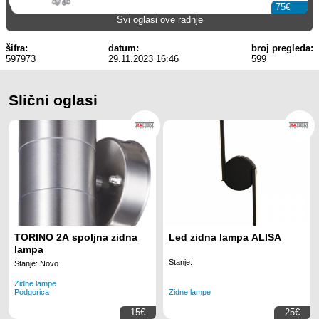
75€
Svi oglasi ove radnje
šifra:
datum:
broj pregleda:
597973
29.11.2023 16:46
599
Slični oglasi
TORINO 2A spoljna zidna
Led zidna lampa ALISA
lampa
Stanje:
Stanje: Novo
Zidne lampe
Podgorica
Zidne lampe
15€
25€