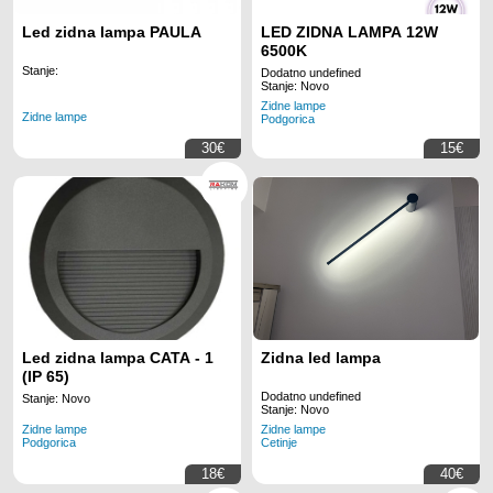
Led zidna lampa PAULA
LED ZIDNA LAMPA 12W
6500K
Stanje:
Dodatno undefined
Stanje: Novo
Zidne lampe
Zidne lampe
Podgorica
30€
15€
Led zidna lampa CATA - 1
Zidna led lampa
(IP 65)
Dodatno undefined
Stanje: Novo
Stanje: Novo
Zidne lampe
Zidne lampe
Podgorica
Cetinje
18€
40€