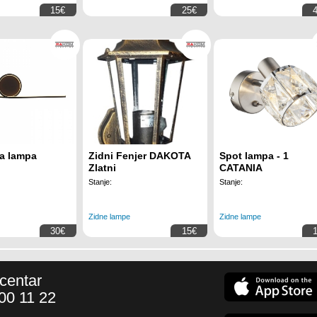
15€
25€
a lampa
Zidni Fenjer DAKOTA
Spot lampa - 1
Zlatni
CATANIA
Stanje:
Stanje:
Zidne lampe
Zidne lampe
30€
15€
 centar
00 11 22