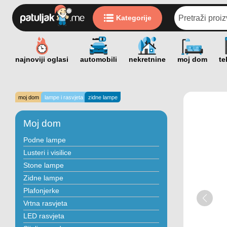
Kategorije
moj dom
lampe i rasvjeta
zidne lampe
Moj dom
Podne lampe
Lusteri i visilice
Stone lampe
Zidne lampe
Plafonjerke
Vrtna rasvjeta
LED rasvjeta