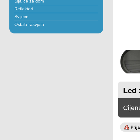
Sijalice za dom
Reflektori
Svijeće
Ostala rasvjeta
Led 
Cijen
Prij