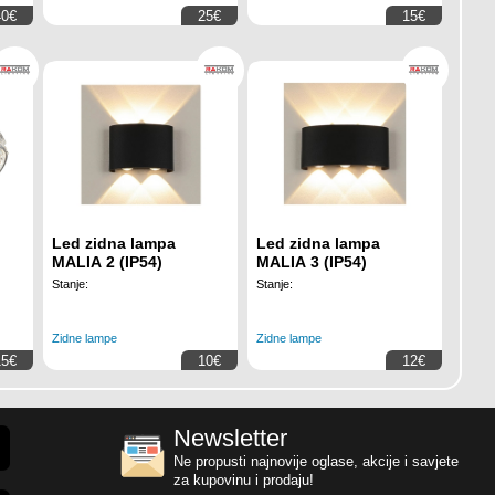
40€
25€
15€
Led zidna lampa
Led zidna lampa
MALIA 2 (IP54)
MALIA 3 (IP54)
Stanje:
Stanje:
Zidne lampe
Zidne lampe
15€
10€
12€
Newsletter
Ne propusti najnovije oglase, akcije i savjete
za kupovinu i prodaju!