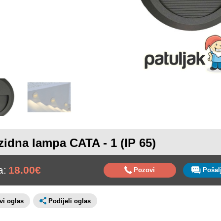
zidna lampa CATA - 1 (IP 65)
a:
18.00€
Pozovi
avi oglas
Podijeli oglas