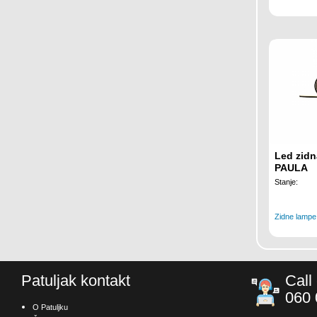
Led zidn
PAULA
Stanje:
Zidne lampe
Patuljak kontakt
Call
060 
O Patuljku