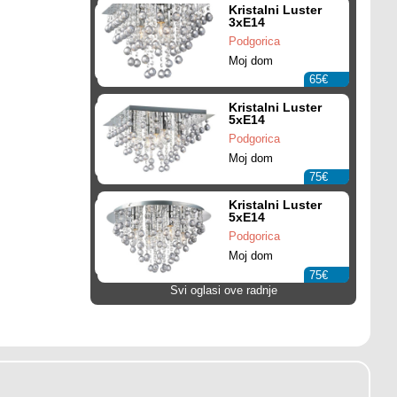
Kristalni Luster
3xE14
Podgorica
Moj dom
65€
Kristalni Luster
5xE14
Podgorica
Moj dom
75€
Kristalni Luster
5xE14
Podgorica
Moj dom
75€
Svi oglasi ove radnje