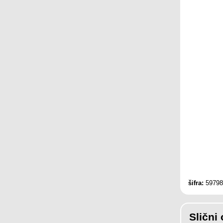
šifra:
59798
Slični 