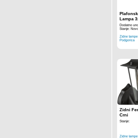
Plafonsk
Lampa 3
Dodatno und
Stanje: Nov
Zidne lampe
Podgorica
Zidni F
Crni
Stanje:
Zidne lampe