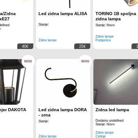
a/Zidna
Led zidna lampa ALISA
TORINO 1B spoljna
xE27
zidna lampa
Stanje:
efined
Stanje: Novo
o
Zidne lampe
Zidne lampe
Podgorica
40€
25€
enjer DAKOTA
Led zidna lampa DORA
Zidna led lampa
- crna
Dodatno undefined
Stanje:
Stanje: Novo
Zidne lampe
Zidne lampe
Cetinje