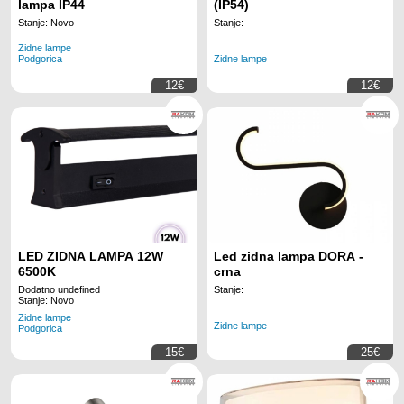
lampa IP44
(IP54)
Stanje: Novo
Stanje:
Zidne lampe
Podgorica
Zidne lampe
12€
12€
LED ZIDNA LAMPA 12W
Led zidna lampa DORA -
6500K
crna
Dodatno undefined
Stanje:
Stanje: Novo
Zidne lampe
Zidne lampe
Podgorica
15€
25€