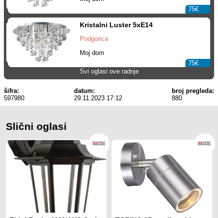
75€
Kristalni Luster 5xE14
Podgorica
Moj dom
75€
Svi oglasi ove radnje
šifra:
datum:
broj pregleda:
597980
29.11.2023 17:12
880
Slični oglasi