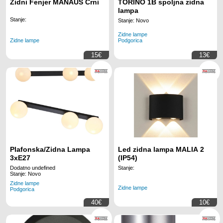
Zidni Fenjer MANAUS Crni
TORINO 1B spoljna zidna
lampa
Stanje:
Stanje: Novo
Zidne lampe
Zidne lampe
Podgorica
15€
13€
Plafonska/Zidna Lampa
Led zidna lampa MALIA 2
3xE27
(IP54)
Dodatno undefined
Stanje:
Stanje: Novo
Zidne lampe
Zidne lampe
Podgorica
40€
10€