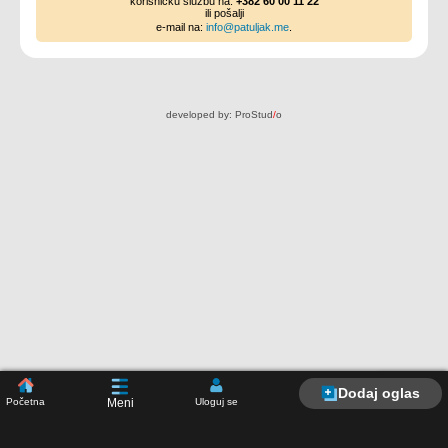
korisničku službu na:
+382 60 00 11 22
ili pošalji
e-mail na:
info@patuljak.me
.
developed by:
ProStud
/
o
Dodaj oglas
Početna
Uloguj se
Meni