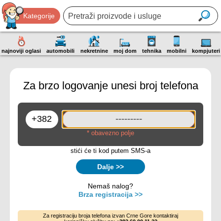
Kategorije
najnoviji oglasi
automobili
nekretnine
moj dom
tehnika
mobilni
kompjuteri
Za brzo logovanje unesi broj telefona
* obavezno polje
stići će ti kod putem SMS-a
Dalje >>
Nemaš nalog?
Brza registracija >>
Za registraciju broja telefona izvan Crne Gore kontaktiraj