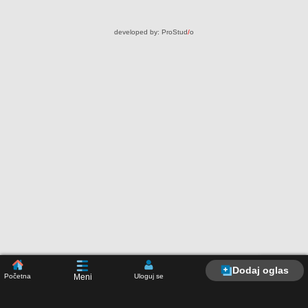
developed by:
ProStud
/
o
Dodaj oglas
Početna
Uloguj se
Meni