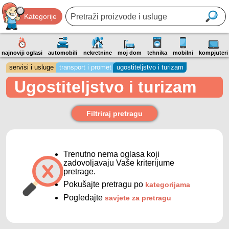
Kategorije
najnoviji oglasi
automobili
nekretnine
moj dom
tehnika
mobilni
kompjuteri
servisi i usluge
transport i promet
ugostiteljstvo i turizam
Ugostiteljstvo i turizam
Filtriraj pretragu
Trenutno nema oglasa koji
zadovoljavaju Vaše kriterijume
pretrage.
Pokušajte pretragu po
kategorijama
Pogledajte
savjete za pretragu