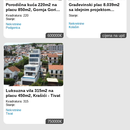
Porodična kuća 220m2 na
Građevinski plac 8.039m2
placu 850m2, Gornja Gorica
sa idejnim projektom
– Podgorica
hotela, Centar - Kolašin
Kvadratura: 220
Stanje:
Stanje:
Nekretnine
Nekretnine
Kolašin
Podgorica
600000€
cijena na upit
Luksuzna vila 315m2 na
placu 450m2, Krašići - Tivat
Kvadratura: 315
Stanje:
Nekretnine
Tivat
750000€