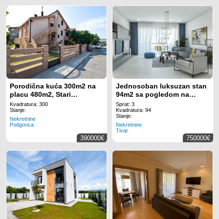
Porodična kuća 300m2 na
Jednosoban luksuzan stan
placu 480m2, Stari
94m2 sa pogledom na
Aerodrom - Podgorica
more, Luštica Bay - Tivat
Kvadratura: 300
Sprat: 3
Stanje:
Kvadratura: 94
Stanje:
Nekretnine
Podgorica
Nekretnine
Tivat
390000€
750000€