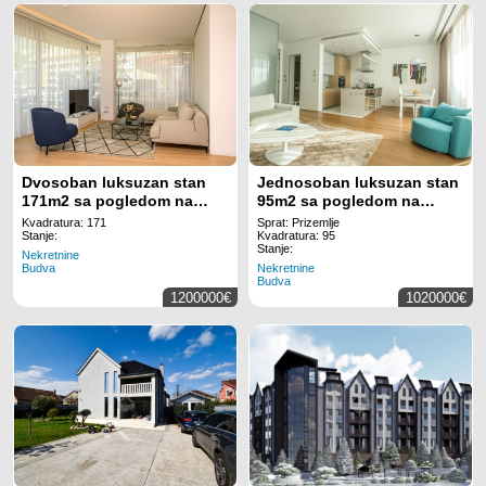
Dvosoban luksuzan stan
Jednosoban luksuzan stan
171m2 sa pogledom na
95m2 sa pogledom na
more, Dukley Gardens –
more, Dukley Gardens -
Kvadratura: 171
Sprat: Prizemlje
Budva
Budva
Stanje:
Kvadratura: 95
Stanje:
Nekretnine
Budva
Nekretnine
Budva
1200000€
1020000€