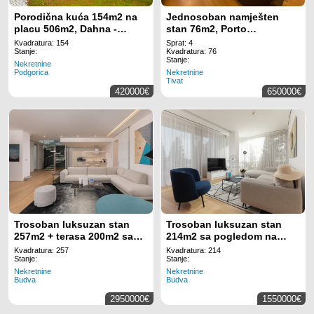
Porodična kuća 154m2 na
Jednosoban namješten
placu 506m2, Dahna -
stan 76m2, Porto
Podgorica
Montenegro - Tivat
Kvadratura: 154
Sprat: 4
Stanje:
Kvadratura: 76
Stanje:
Nekretnine
Podgorica
Nekretnine
Tivat
420000€
650000€
Trosoban luksuzan stan
Trosoban luksuzan stan
257m2 + terasa 200m2 sa
214m2 sa pogledom na
pogledom na more, Dukley
more, Dukley Gardens –
Kvadratura: 257
Kvadratura: 214
Gardens – Budva
Budva
Stanje:
Stanje:
Nekretnine
Nekretnine
Budva
Budva
2950000€
1550000€