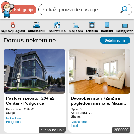
Kategorije
najnoviji oglasi
automobili
nekretnine
moj dom
tehnika
mobilni
kompjuteri
Domus nekretnine
Detalji radnje
Poslovni prostor 294m2,
Dvosoban stan 72m2 sa
Centar - Podgorica
pogledom na more, Mažina
- Tivat
Kvadratura: 294m2
Sprat: 2
Stanje:
Kvadratura: 72
Stanje:
Nekretnine
Podgorica
Nekretnine
Tivat
cijena na upit
288000€