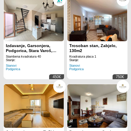
Izdavanje, Garsonjera,
Trosoban stan, Zabjelo,
Podgorica, Stara Varoš,
130m2
40m2
Stambena kvadratura 40
Kvadratura placa 1
Stanje:
Stanje:
Stanovi
Stanovi
Podgorica
Podgorica
450€
750€