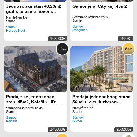
Jednosoban stan 48.23m2
Garsonjera, City kej, 45m2
gratis terase u novom
stambenom kompleksu sa
Stambena kvadratura 45
Namješten Ne
Stanje:
bazenom-Kumbor,Herceg
Stanje:
Stanovi
Novi
Stanovi
Podgorica
Herceg Novi
195000€
400€
Prodaje se jednosoban
Prodaja jednosobnog stana
stan, 45m2, Kolašin | ID: M
56 m² u ekskluzivnom
198
stambenom kompleksu u
Stambena kvadratura 45
Namješten Ne
Rafailovićima – prvi red do
Stanje:
Stanje:
mora sa privatnom plažom i
Stanovi
Stanovi
Kolašin
Budva
luksuznim sadržajima
145000€
263200€