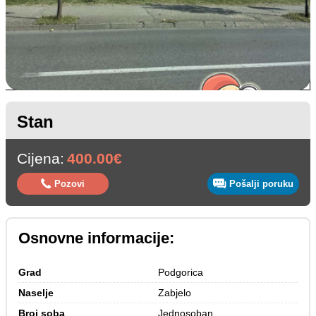
Stan
Cijena:
400.00€
Pozovi
Pošalji poruku
Osnovne informacije:
Grad
Podgorica
Naselje
Zabjelo
Broj soba
Jednosoban