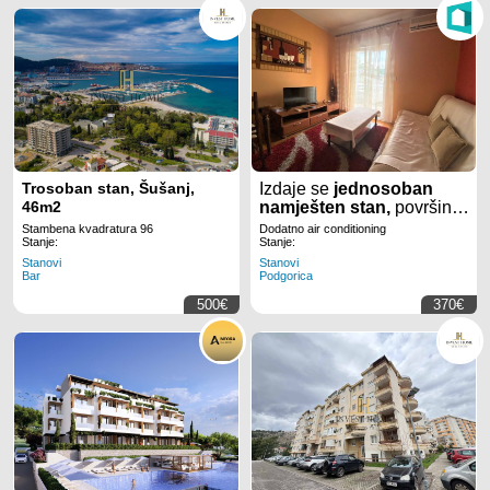
Trosoban stan, Šušanj,
Izdaje se
jednosoban
46m2
namješten stan,
površine
40m2
, na
Starom
Stambena kvadratura 96
Dodatno air conditioning
aerodromu,
u
Podgorici.
Stanje:
Stanje:
Stanovi
Stanovi
Bar
Podgorica
500€
370€