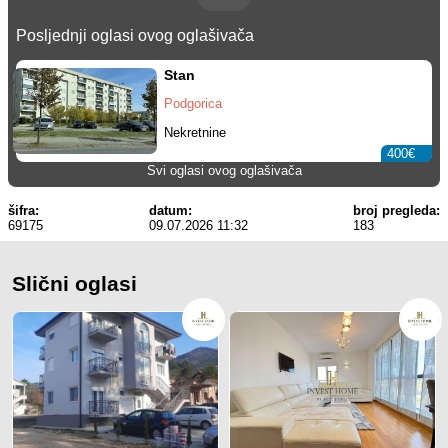
Posljednji oglasi ovog oglašivača
Stan
Podgorica
Nekretnine
400€
Svi oglasi ovog oglašivača
šifra:
datum:
broj pregleda:
69175
09.07.2026 11:32
183
Slični oglasi