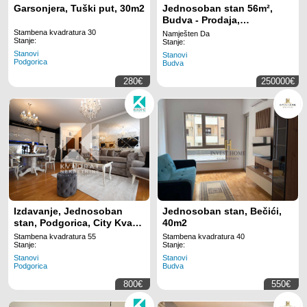
Garsonjera, Tuški put, 30m2
Jednosoban stan 56m²,
Budva - Prodaja,
Namješten, Klimatizovan
Stambena kvadratura 30
Namješten Da
Stanje:
Stanje:
Stanovi
Stanovi
Podgorica
Budva
280€
250000€
Izdavanje, Jednosoban
Jednosoban stan, Bečići,
stan, Podgorica, City Kvart,
40m2
55m2
Stambena kvadratura 55
Stambena kvadratura 40
Stanje:
Stanje:
Stanovi
Stanovi
Podgorica
Budva
800€
550€