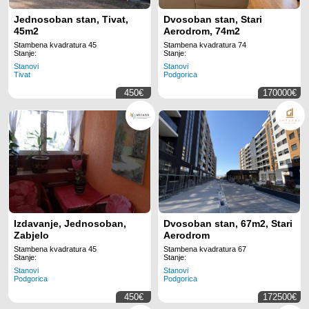
Jednosoban stan, Tivat,
Dvosoban stan, Stari
45m2
Aerodrom, 74m2
Stambena kvadratura 45
Stambena kvadratura 74
Stanje:
Stanje:
Stanovi
Stanovi
Tivat
Podgorica
450€
170000€
Izdavanje, Jednosoban,
Dvosoban stan, 67m2, Stari
Zabjelo
Aerodrom
Stambena kvadratura 45
Stambena kvadratura 67
Stanje:
Stanje:
Stanovi
Stanovi
Podgorica
Podgorica
450€
172500€