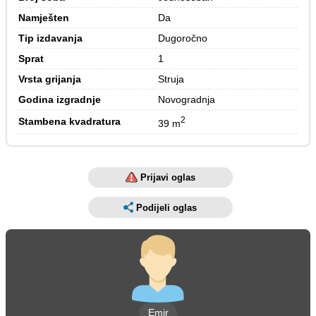
Namješten
Da
Tip izdavanja
Dugoročno
Sprat
1
Vrsta grijanja
Struja
Godina izgradnje
Novogradnja
2
Stambena kvadratura
39 m
Prijavi oglas
Podijeli oglas
Emir