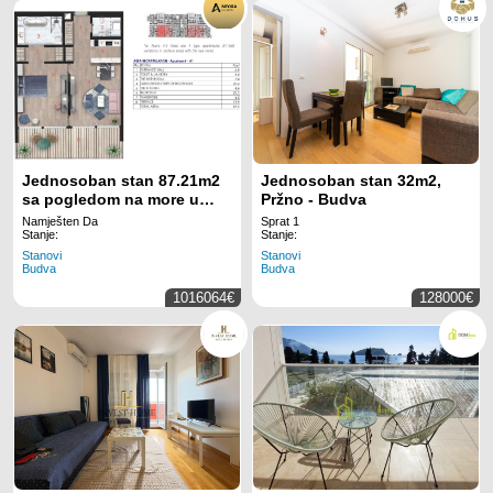
Jednosoban stan 87.21m2
Jednosoban stan 32m2,
sa pogledom na more u
Pržno - Budva
novom Hotelsko
Namješten Da
Sprat 1
apartmanskom kompleksu
Stanje:
Stanje:
na prvoj liniji do mora u
Stanovi
Stanovi
Budva
Budva
Budvi
1016064€
128000€