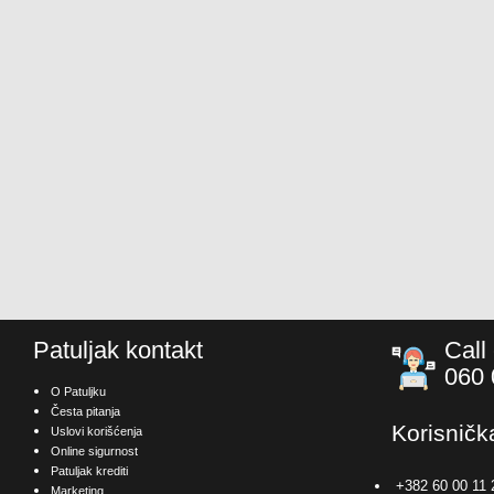
Patuljak kontakt
Call
060 
O Patuljku
Česta pitanja
Korisničk
Uslovi korišćenja
Online sigurnost
Patuljak krediti
+382 60 00 11 
Marketing