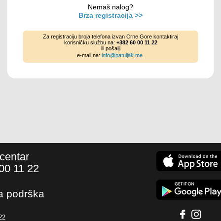
Nemaš nalog?
Brza registracija >>
Za registraciju broja telefona izvan Crne Gore kontaktiraj
korisničku službu na:
+382 60 00 11 22
ili pošalji
e-mail na:
info@patuljak.me
.
 centar
00 11 22
a podrška
22