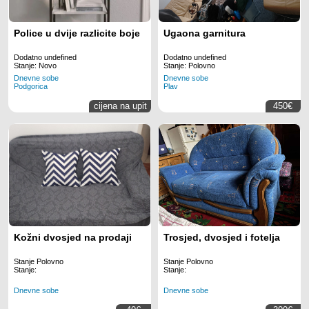
Police u dvije razlicite boje
Ugaona garnitura
Dodatno undefined
Dodatno undefined
Stanje: Novo
Stanje: Polovno
Dnevne sobe
Dnevne sobe
Podgorica
Plav
cijena na upit
450€
Kožni dvosjed na prodaji
Trosjed, dvosjed i fotelja
Stanje Polovno
Stanje Polovno
Stanje:
Stanje:
Dnevne sobe
Dnevne sobe