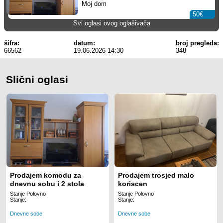
Moj dom
50€
Svi oglasi ovog oglašivača
šifra:
datum:
broj pregleda:
66562
19.06.2026 14:30
348
Slični oglasi
Prodajem komodu za
Prodajem trosjed malo
dnevnu sobu i 2 stola
koriscen
Stanje Polovno
Stanje Polovno
Stanje:
Stanje:
Dnevne sobe
Dnevne sobe