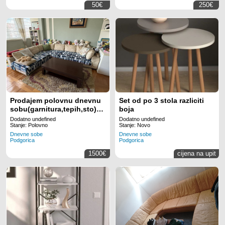
50€
250€
Prodajem polovnu dnevnu
Set od po 3 stola razliciti
sobu(garnitura,tepih,sto)polica,trpezarijski
boja
sto sa 6 stolica
Dodatno undefined
Dodatno undefined
(Kaligaris),ku
Stanje: Polovno
Stanje: Novo
Dnevne sobe
Dnevne sobe
Podgorica
Podgorica
1500€
cijena na upit