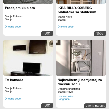
Prodajem klub sto
IKEA BILLY/OXBERG
biblioteka sa staklenim
vratima i jedinicom za
Stanje Polovno
Stanje Novo
Stanje:
dodatnu visinu - nova,
Stanje:
odmah dostupna
Dnevne sobe
Dnevne sobe
50€
350€
Tv komoda
Najkvalitetniji namjestaj za
dnevnu sobu
Stanje Polovno
Dodatno undefined
Stanje:
Stanje: Novo
Dnevne sobe
Dnevne sobe
Podgorica
50€
cijena na upit