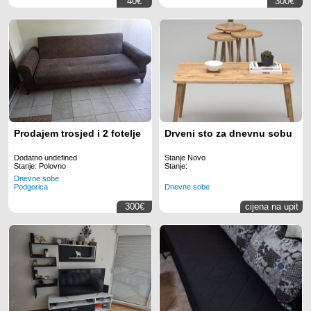
40€
300€
Prodajem trosjed i 2 fotelje
Drveni sto za dnevnu sobu
Dodatno undefined
Stanje Novo
Stanje: Polovno
Stanje:
Dnevne sobe
Dnevne sobe
Podgorica
300€
cijena na upit