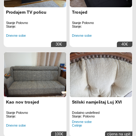
Prodajem TV policu
Trosjed
Stanje Polovno
Stanje Polovno
Stanje:
Stanje:
Dnevne sobe
Dnevne sobe
30€
40€
Kao nov trosjed
Stilski namještaj Luj XVI
Stanje Polovno
Dodatno undefined
Stanje:
Stanje: Polovno
Dnevne sobe
Dnevne sobe
Cetinje
100€
cijena na upit