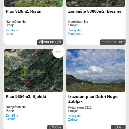
Plac 910m2, Risan
Zemljište 83600m2, Brežine
Namješten Ne
Namješten Ne
Stanje:
Stanje:
Zemljišta
Zemljišta
Kotor
Podgorica
cijena na upit
cijena na upit
Plac 5654m2, Bjeloši
Izuzetan plac Dobri Nugo-
Zabljak
Namješten Ne
Kvadratura 3212
Stanje:
Stanje:
Zemljišta
Zemljišta
Cetinje
Žabljak
27000€
20€