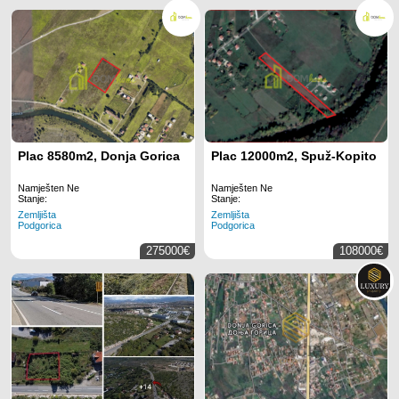
Plac 8580m2, Donja Gorica
Plac 12000m2, Spuž-Kopito
Namješten Ne
Namješten Ne
Stanje:
Stanje:
Zemljišta
Zemljišta
Podgorica
Podgorica
275000€
108000€