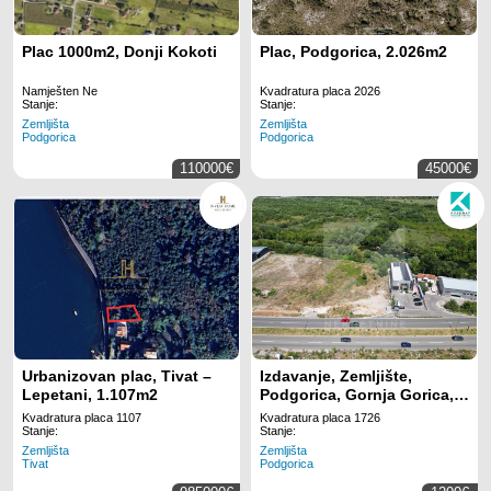
Plac 1000m2, Donji Kokoti
Plac, Podgorica, 2.026m2
Namješten Ne
Kvadratura placa 2026
Stanje:
Stanje:
Zemljišta
Zemljišta
Podgorica
Podgorica
110000€
45000€
Urbanizovan plac, Tivat –
Izdavanje, Zemljište,
Lepetani, 1.107m2
Podgorica, Gornja Gorica,
1726m2
Kvadratura placa 1107
Kvadratura placa 1726
Stanje:
Stanje:
Zemljišta
Zemljišta
Tivat
Podgorica