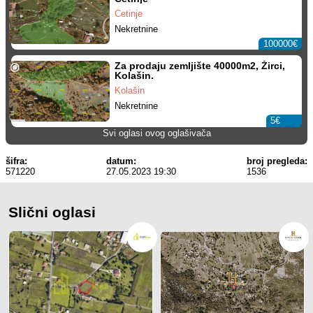
Cetinje
Nekretnine
100000€
Za prodaju zemljište 40000m2, Žirci,
Kolašin.
Kolašin
Nekretnine
5€
Svi oglasi ovog oglašivača
šifra:
datum:
broj pregleda:
571220
27.05.2023 19:30
1536
Slični oglasi