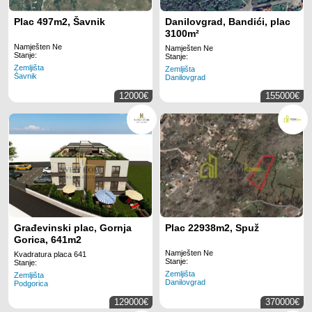
Plac 497m2, Šavnik
Danilovgrad, Bandići, plac
3100m²
Namješten Ne
Namješten Ne
Stanje:
Stanje:
Zemljišta
Zemljišta
Šavnik
Danilovgrad
12000€
155000€
Građevinski plac, Gornja
Plac 22938m2, Spuž
Gorica, 641m2
Namješten Ne
Kvadratura placa 641
Stanje:
Stanje:
Zemljišta
Zemljišta
Danilovgrad
Podgorica
129000€
370000€