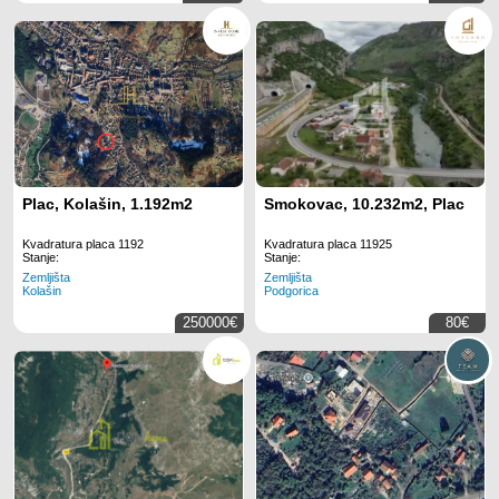
Plac, Kolašin, 1.192m2
Smokovac, 10.232m2, Plac
Kvadratura placa 1192
Kvadratura placa 11925
Stanje:
Stanje:
Zemljišta
Zemljišta
Kolašin
Podgorica
250000€
80€