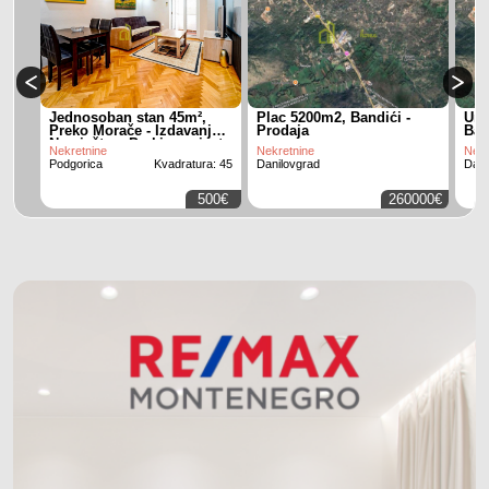
Jednosoban stan 45m²,
Plac 5200m2, Bandići -
Urb
Preko Morače - Izdavanje,
Prodaja
Ban
Namješten, Parking mjesto
Nekretnine
Nekretnine
Nekr
Podgorica
Kvadratura: 45
Danilovgrad
Dani
500€
260000€