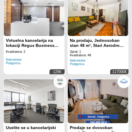
Virtuelna kancelarija na
Na prodaju, Jednosoban
lokaciji Regus Business
stan 48 m², Stari Aerodrom,
Tower Montenegro
Podgorica
Kvadratura: 2
Sprat: 1
Kvadratura: 48
Nekretnine
Nekretnine
Podgorica
Podgorica
129€
117000€
Uselite se u kancelarijski
Prodaje se dvosoban