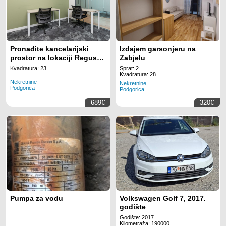
Pronađite kancelarijski
Izdajem garsonjeru na
prostor na lokaciji Regus
Zabjelu
Business Tower
Kvadratura: 23
Sprat: 2
Montenegro za 3
Kvadratura: 28
Nekretnine
zaposlenih uz potpuno
Nekretnine
Podgorica
Podgorica
uključenu uslugu
689€
320€
Pumpa za vodu
Volkswagen Golf 7, 2017.
godište
Godište: 2017
Kilometraža: 190000