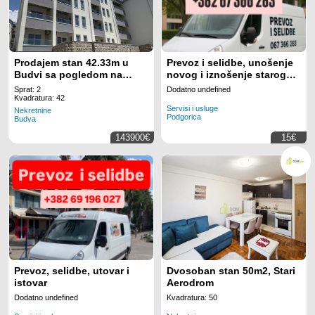
Prodajem stan 42.33m u
Prevoz i selidbe, unošenje
Budvi sa pogledom na
novog i iznošenje starog
more
namještaja
Sprat: 2
Dodatno undefined
Kvadratura: 42
Servisi i usluge
Nekretnine
Podgorica
Budva
143900€
15€
Prevoz, selidbe, utovar i
Dvosoban stan 50m2, Stari
istovar
Aerodrom
Dodatno undefined
Kvadratura: 50