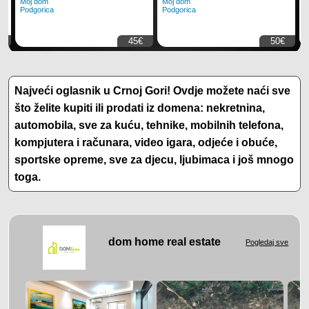
Moj dom
Moj dom
M
Podgorica
Podgorica
P
€
45€
50€
Najveći oglasnik u Crnoj Gori! Ovdje možete naći sve
što želite kupiti ili prodati iz domena: nekretnina,
automobila, sve za kuću, tehnike, mobilnih telefona,
kompjutera i računara, video igara, odjeće i obuće,
sportske opreme, sve za djecu, ljubimaca i još mnogo
toga.
dom home real estate
Pogledaj sve