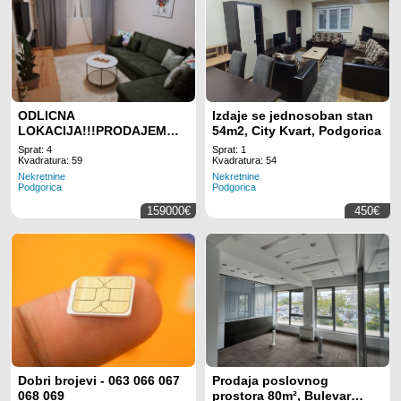
ODLICNA
Izdaje se jednosoban stan
LOKACIJA!!!PRODAJEM
54m2, City Kvart, Podgorica
DVOSOBAN STAN KOD
Sprat: 4
Sprat: 1
GINTASA
Kvadratura: 59
Kvadratura: 54
Nekretnine
Nekretnine
Podgorica
Podgorica
159000€
450€
Dobri brojevi - 063 066 067
Prodaja poslovnog
068 069
prostora 80m², Bulevar