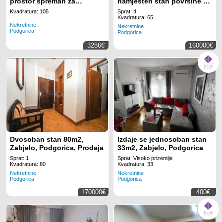
prostor spreman za
namješten stan površine 65
korišćenje za 15 radnih
m!
Kvadratura: 105
Sprat: 4
mjesta na lokaciji Regus
Kvadratura: 65
Nekretnine
Business Tower
Nekretnine
Podgorica
Podgorica
Montenegro
3286€
160000€
Dvosoban stan 80m2,
Izdaje se jednosoban stan
Zabjelo, Podgorica, Prodaja
33m2, Zabjelo, Podgorica
Sprat: 1
Sprat: Visoko prizemlje
Kvadratura: 80
Kvadratura: 33
Nekretnine
Nekretnine
Podgorica
Podgorica
170000€
400€