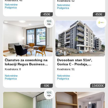
Kvadratura: 45
Kvadratura: 52
Nekretnine
Nekretnine
Podgorica
Podgorica
450€
450€
Članstvo za coworking na
Dvosoban stan 51m²,
lokaciji Regus Business
Gorica C - Prodaja,
Tower Montenegro
Nenamješten, Klimatizovan
Kvadratura: 8
Kvadratura: 51
Nekretnine
Nekretnine
Podgorica
Podgorica
69€
134000€