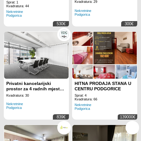
Podgorica
Kvadratura: 29
Sprat: 1
Kvadratura: 44
Nekretnine
Nekretnine
Podgorica
Podgorica
530€
300€
Privatni kancelarijski
HITNA PRODAJA STANA U
prostor za 4 radnih mjesta
CENTRU PODGORICE
na lokaciji Regus Business
Kvadratura: 30
Sprat: 4
Tower Montenegro
Kvadratura: 66
Nekretnine
Nekretnine
Podgorica
Podgorica
839€
139000€