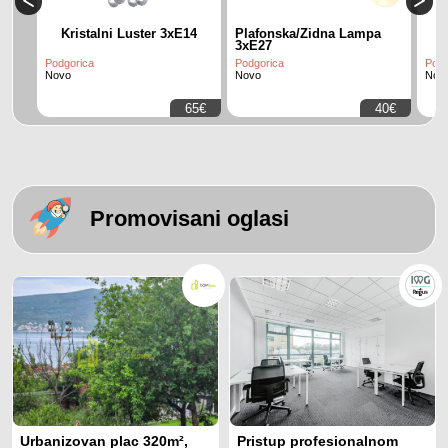
Kristalni Luster 3xE14
Plafonska/Zidna Lampa
3xE27
Podgorica
Podgorica
Podg
Novo
Novo
Nov
65€
40€
Promovisani oglasi
Urbanizovan plac 320m²,
Pristup profesionalnom