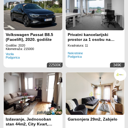
Volkswagen Passat B8.5
Privatni kancelarijski
(Facelift), 2020. godište
prostor za 1 osobu na
lokaciji Regus Business
Godište: 2020
Kvadratura: 11
Tower Montenegro
Kilometraža: 215000
Nekretnine
Vozila
Podgorica
Podgorica
22500€
349€
Izdavanje, Jednosoban
Garsonjera 29m2, Zabjelo
stan 44m2, City Kvart,