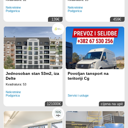
Montenegro
za 2 radnih mjesta na
Nekretnine
Nekretnine
lokaciji Regus Business
Podgorica
Podgorica
Tower Montenegro
139€
459€
Jednosoban stan 53m2, iza
Povoljan tansport na
Delte
teritoriji Cg
Kvadratura: 53
Nekretnine
Podgorica
Servisi i usluge
121000€
cijena na upit