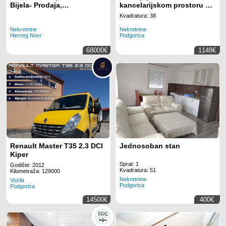
Bijela- Prodaja,
kancelarijskom prostoru sa
Urbanizovan, Herceg Novi
svim uključenim sadržajima
Kvadratura: 38
za 5 zaposlenih na lokaciji
Nekretnine
Nekretnine
Regus Business Tower
Herceg Novi
Podgorica
Montenegro
68000€
1148€
Renault Master T35 2.3 DCI
Jednosoban stan
Kiper
Sprat: 1
Godište: 2012
Kvadratura: 51
Kilometraža: 129000
Nekretnine
Vozila
Podgorica
Podgorica
14500€
400€