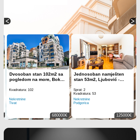
Dvosoban stan 102m2 sa
Jednosoban namješten
–
pogledom na more, Boka
stan 53m2, Ljubović -
Place - Tivat
Podgorica
Kvadratura: 102
Sprat: 2
K
Kvadratura: 53
Nekretnine
N
Nekretnine
Tivat
P
Podgorica
0€
680000€
125000€