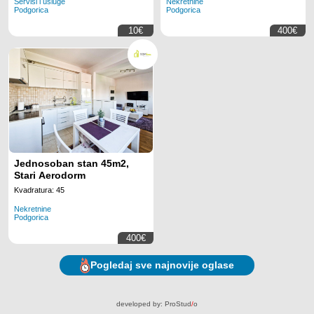
Servisi i usluge
Nekretnine
Podgorica
Podgorica
10€
400€
Jednosoban stan 45m2,
Stari Aerodorm
Kvadratura: 45
Nekretnine
Podgorica
400€
Pogledaj sve najnovije oglase
developed by:
ProStud
/
o