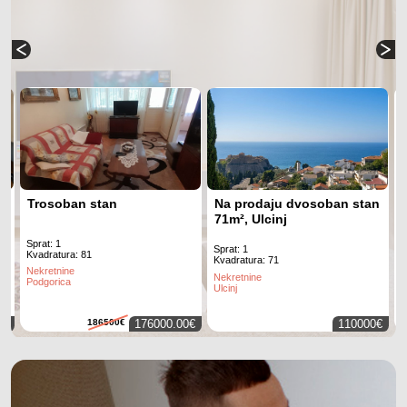
Trosoban stan
Na prodaju dvosoban stan
71m², Ulcinj
Sprat: 1
S
Sprat: 1
Kvadratura: 81
K
Kvadratura: 71
Nekretnine
N
Nekretnine
Podgorica
P
Ulcinj
0€
186500€
176000.00€
110000€