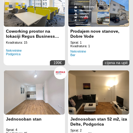
Coworking prostor na
Prodajem nove stanove,
lokaciji Regus Business
Dobre Vode
Tower Montenegro
Kvadratura: 15
Sprat: 1
Kvadratura: 1
Nekretnine
Nekretnine
Podgorica
Bar
199€
cijena na upit
Jednosoban stan
Jednosoban stan 52 m2, iza
Delte, Podgorica
Sprat: 4
Sprat: 2