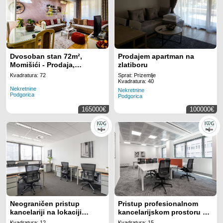
Dvosoban stan 72m²,
Prodajem apartman na
Momišići - Prodaja,
zlatiboru
Polunamješten,
Kvadratura: 72
Sprat: Prizemlje
Klimatizovan
Kvadratura: 40
Nekretnine
Nekretnine
Podgorica
Podgorica
165000€
100000€
Neograničen pristup
Pristup profesionalnom
kancelariji na lokaciji
kancelarijskom prostoru sa
Regus Business Tower
svim uključenim sadržajima
Kvadratura: 12
Kvadratura: 15