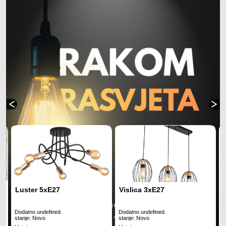
Luster 5xE27
Vislica 3xE27
Dodatno undefined
Dodatno undefined
D
stanje: Novo
stanje: Novo
s