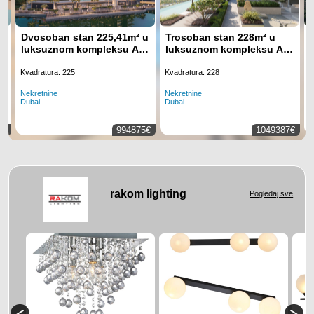
Dvosoban stan 225,41m² u
Trosoban stan 228m² u
luksuznom kompleksu Art
luksuznom kompleksu Art
Bay, Business Bay, Dubai
Bay, Business Bay, Dubai
Kvadratura: 225
Kvadratura: 228
Nekretnine
Nekretnine
N
Dubai
Dubai
K
0€
994875€
1049387€
rakom lighting
Pogledaj sve