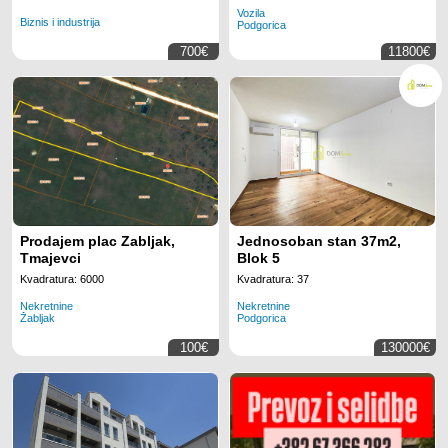
Vozila
Biznis i industrija
Podgorica
700€
11800€
Prodajem plac Zabljak,
Jednosoban stan 37m2,
Tmajevci
Blok 5
Kvadratura: 6000
Kvadratura: 37
Nekretnine
Nekretnine
Žabljak
Podgorica
100€
130000€