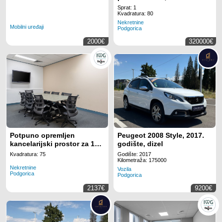
Džordža Vašingtona,
Sprat: 1
Podgorica
Kvadratura: 80
Nekretnine
Mobilni uređaji
Podgorica
2000€
320000€
Potpuno opremljen
Peugeot 2008 Style, 2017.
kancelarijski prostor za 10
godište, dizel
radnih mjesta na lokaciji
Kvadratura: 75
Godište: 2017
Regus Business Tower
Kilometraža: 175000
Nekretnine
Montenegro
Vozila
Podgorica
Podgorica
2137€
9200€