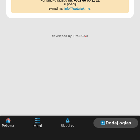
korisničku službu na:
+382 60 00 11 22
ili pošalji
e-mail na:
info@patuljak.me
.
developed by:
ProStud
/
o
Dodaj oglas
Početna
Uloguj se
Meni