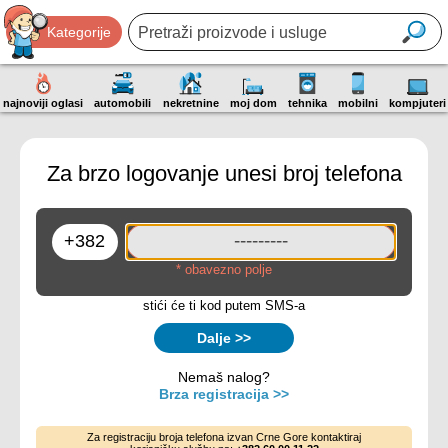
Kategorije
najnoviji oglasi
automobili
nekretnine
moj dom
tehnika
mobilni
kompjuteri
Za brzo logovanje unesi broj telefona
* obavezno polje
stići će ti kod putem SMS-a
Dalje >>
Nemaš nalog?
Brza registracija >>
Za registraciju broja telefona izvan Crne Gore kontaktiraj