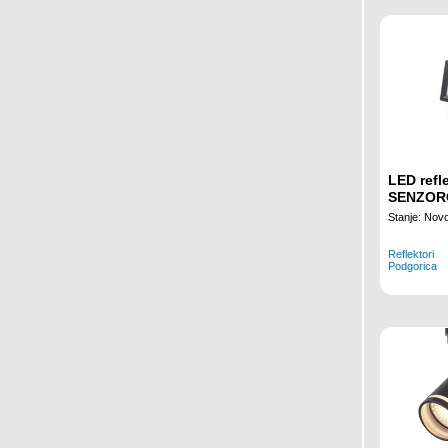
LED refl
SENZOR
Stanje: Nov
Reflektori
Podgorica