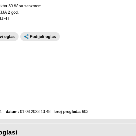
ektor 30 W sa senzorom.
JA 2 god.
IJELI
avi oglas
Podijeli oglas
1
datum:
01.08.2023 13:48
broj pregleda:
603
oglasi