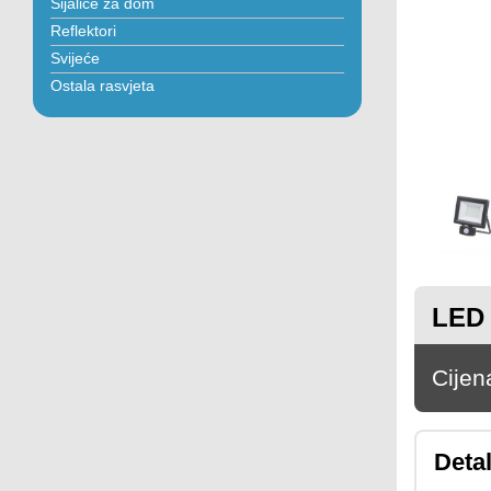
Sijalice za dom
Reflektori
Svijeće
Ostala rasvjeta
LED 
Cijen
Detal