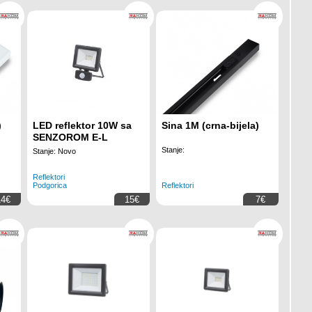
)
LED reflektor 10W sa
Sina 1M (crna-bijela)
SENZOROM E-L
Stanje:
Stanje: Novo
Reflektori
Podgorica
Reflektori
14€
15€
7€