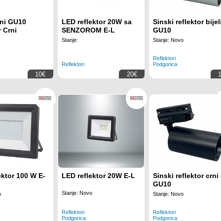
ni GU10
LED reflektor 20W sa
Sinski reflektor bijeli
r Crni
SENZOROM E-L
GU10
Stanje:
Stanje: Novo
Reflektori
Reflektori
Podgorica
10€
20€
ektor 100 W E-
LED reflektor 20W E-L
Sinski reflektor crni 
GU10
Stanje: Novo
o
Stanje: Novo
Reflektori
Reflektori
Podgorica
Podgorica