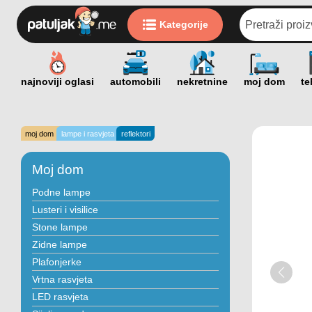
Kategorije
moj dom
lampe i rasvjeta
reflektori
Moj dom
Podne lampe
Lusteri i visilice
Stone lampe
Zidne lampe
Plafonjerke
Vrtna rasvjeta
LED rasvjeta