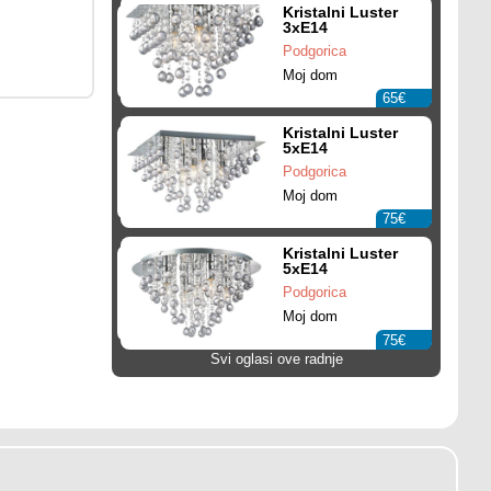
Kristalni Luster
3xE14
Podgorica
Moj dom
65€
Kristalni Luster
5xE14
Podgorica
Moj dom
75€
Kristalni Luster
5xE14
Podgorica
Moj dom
75€
Svi oglasi ove radnje