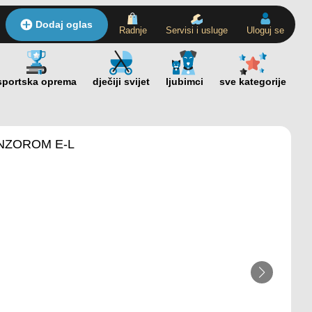
Dodaj oglas
Radnje
Servisi i usluge
Uloguj se