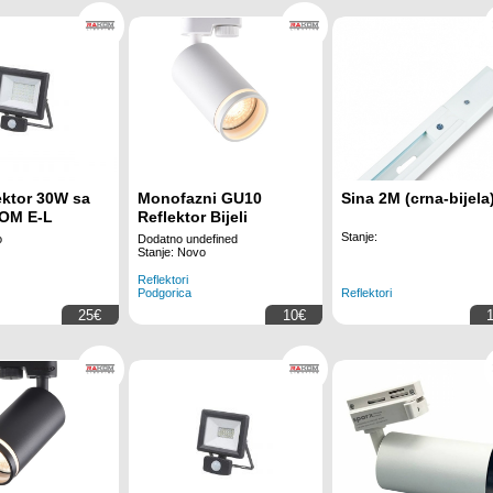
ektor 30W sa
Monofazni GU10
Sina 2M (crna-bijela
OM E-L
Reflektor Bijeli
Stanje:
o
Dodatno undefined
Stanje: Novo
Reflektori
Podgorica
Reflektori
25€
10€