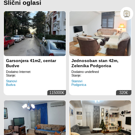
Slični oglasi
Garsonjera 41m2, centar
Jednosoban stan 42m,
Budve
Zelenika Podgorica
Dodatno Internet
Dodatno undefined
Stanje:
Stanje:
Stanovi
Stanovi
Budva
Podgorica
115000€
320€