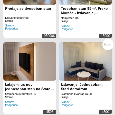
Prodaje se dvosoban stan
Trosoban stan 95m², Preko
Morače - Izdavanje,
Namješten, Klimatizovan
Dodatno undefined
Namješten Da
Stanje:
Stanje:
Stanovi
Stanovi
Podgorica
Podgorica
95000€
1500€
Izdajem lux nov
Izdavanje, Jednosoban,
jednosoban stan na Starom
Stari Aerodrom
Aerodromu sa velikim
Stambena kvadratura 36
Stambena kvadratura 50
garažnim mjestom
Stanje:
Stanje:
Stanovi
Stanovi
Podgorica
Podgorica
450€
450€