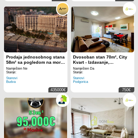
Prodaja jednosobnog stana
Dvosoban stan 70m², City
58m² sa pogledom na more
Kvart - Izdavanje,
u ekskluzivnom stambenom
Namješten, Klimatizovan,
Namješten Ne
Namješten Da
kompleksu u
Garažno mjesto
Stanje:
Stanje:
Rafailovicima– prvi red do
Stanovi
Stanovi
Budva
Podgorica
mora sa privatnom plažom i
luksuznim sadržajima
435000€
750€