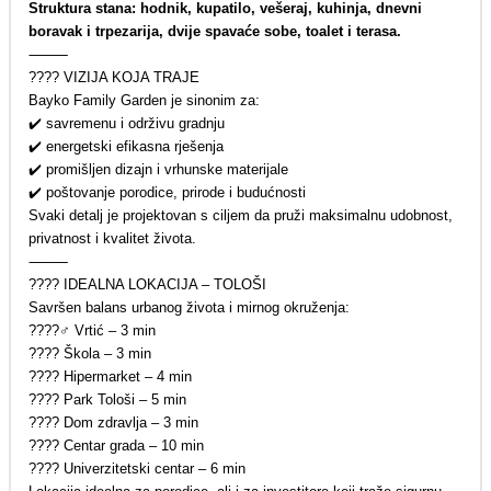
Struktura stana: hodnik, kupatilo, vešeraj, kuhinja, dnevni
boravak i trpezarija, dvije spavaće sobe, toalet i terasa.
⸻
???? VIZIJA KOJA TRAJE
Bayko Family Garden je sinonim za:
✔️ savremenu i održivu gradnju
✔️ energetski efikasna rješenja
✔️ promišljen dizajn i vrhunske materijale
✔️ poštovanje porodice, prirode i budućnosti
Svaki detalj je projektovan s ciljem da pruži maksimalnu udobnost,
privatnost i kvalitet života.
⸻
???? IDEALNA LOKACIJA – TOLOŠI
Savršen balans urbanog života i mirnog okruženja:
????‍♂️ Vrtić – 3 min
???? Škola – 3 min
???? Hipermarket – 4 min
???? Park Tološi – 5 min
???? Dom zdravlja – 3 min
???? Centar grada – 10 min
???? Univerzitetski centar – 6 min