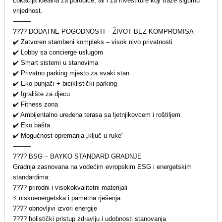
Lokacija idealna za porodice, ali i za investitore koji traže sigurnu
vrijednost.
⸻
???? DODATNE POGODNOSTI – ŽIVOT BEZ KOMPROMISA
✔️ Zatvoren stambeni kompleks – visok nivo privatnosti
✔️ Lobby sa concierge uslugom
✔️ Smart sistemi u stanovima
✔️ Privatno parking mjesto za svaki stan
✔️ Eko punjači + biciklistički parking
✔️ Igralište za djecu
✔️ Fitness zona
✔️ Ambijentalno uređena terasa sa ljetnjikovcem i roštiljem
✔️ Eko bašta
✔️ Mogućnost opremanja „ključ u ruke“
⸻
???? BSG – BAYKO STANDARD GRADNJE
Gradnja zasnovana na vodećim evropskim ESG i energetskim
standardima:
???? prirodni i visokokvalitetni materijali
⚡ niskoenergetska i pametna rješenja
???? obnovljivi izvori energije
???? holistički pristup zdravlju i udobnosti stanovanja