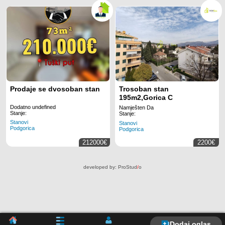
Prodaje se dvosoban stan
Trosoban stan
195m2,Gorica C
Dodatno undefined
Namješten Da
Stanje:
Stanje:
Stanovi
Stanovi
Podgorica
Podgorica
212000€
2200€
developed by:
ProStud
/
o
Dodaj oglas