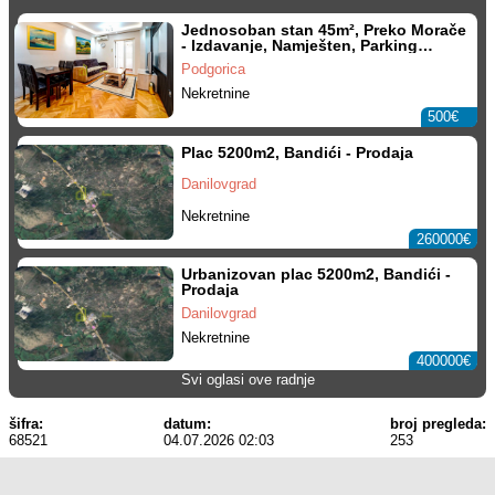
Jednosoban stan 45m², Preko Morače
- Izdavanje, Namješten, Parking
mjesto
Podgorica
Nekretnine
500€
Plac 5200m2, Bandići - Prodaja
Danilovgrad
Nekretnine
260000€
Urbanizovan plac 5200m2, Bandići -
Prodaja
Danilovgrad
Nekretnine
400000€
Svi oglasi ove radnje
šifra:
datum:
broj pregleda:
68521
04.07.2026 02:03
253