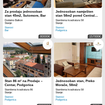
Za prodaju jednosoban
Jednosoban namješten
stan 45m2, Sutomore, Bar
stan 58m2 pored Central
Pointa
Dodatno Balkon
Stambena kvadratura 58
Stanje:
Stanje:
Stanovi
Stanovi
Bar
Podgorica
80000€
157000€
Stan 86 m² na Prodaju –
Jednosoban stan, Preko
Centar, Podgorica
Morače, 58m2
Stambena kvadratura 86
Stambena kvadratura 58
Stanje:
Stanje:
Stanovi
Stanovi
Podgorica
Podgorica