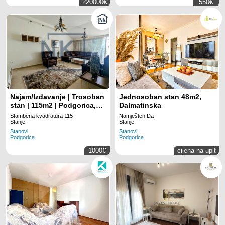
220000€
550€
Najam/Izdavanje | Trosoban
Jednosoban stan 48m2,
stan | 115m2 | Podgorica,
Dalmatinska
Momišići
Stambena kvadratura 115
Namješten Da
Stanje:
Stanje:
Stanovi
Stanovi
Podgorica
Podgorica
1000€
cijena na upit