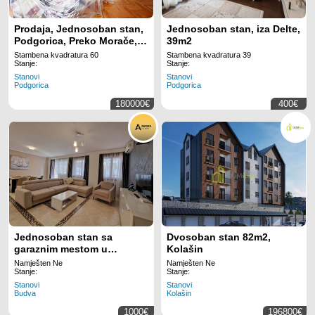
Prodaja, Jednosoban stan,
Jednosoban stan, iza Delte,
Podgorica, Preko Morače,
39m2
60m2
Stambena kvadratura 60
Stambena kvadratura 39
Stanje:
Stanje:
Stanovi
Stanovi
Podgorica
Podgorica
180000€
400€
Jednosoban stan sa
Dvosoban stan 82m2,
garaznim mestom u
Kolašin
kompleksu Anatolia,
Namješten Ne
Namješten Ne
Povrsine 87m2 (Na duzi
Stanje:
Stanje:
period)
Stanovi
Stanovi
Budva
Kolašin
1000€
196800€