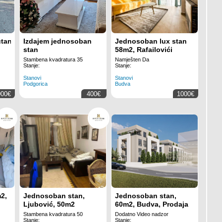
utana,Podgorica
Izdajem jednosoban
Jednosoban lux stan
stan
58m2, Rafailovići
Stambena kvadratura 35
Namješten Da
Stanje:
Stanje:
Stanovi
Stanovi
Podgorica
Budva
000€
400€
1000€
2,
Jednosoban stan,
Jednosoban stan,
Ljubović, 50m2
60m2, Budva, Prodaja
Stambena kvadratura 50
Dodatno Video nadzor
Stanje:
Stanje: