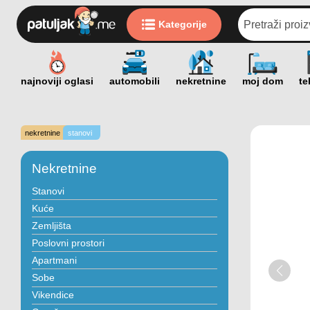
Kategorije
nekretnine
stanovi
Nekretnine
Stanovi
Kuće
Zemljišta
Poslovni prostori
Apartmani
Sobe
Vikendice