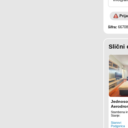
Prij
šifra:
66708
Slični 
Jednosob
Aerodro
Stambena kv
Stanje:
Stanovi
Podgorica