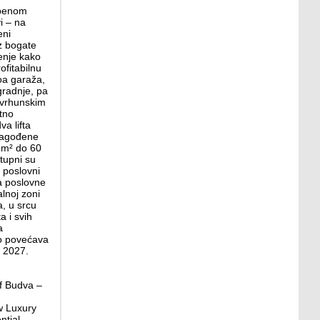
mbenom
i – na
eni
z bogate
šenje kako
ofitabilnu
oa garaža,
gradnje, pa
a vrhunskim
tno
va lifta
ilagođene
9 m² do 60
tupni su
i poslovni
za poslovne
lnoj zoni
, u srcu
a i svih
a
no povećava
n 2027.
f Budva –
w Luxury
ntial