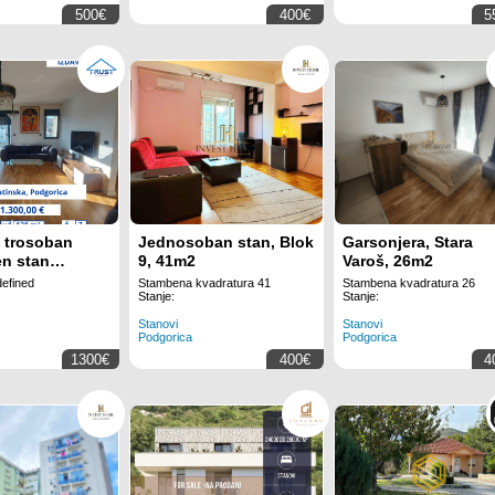
500€
400€
5
e trosoban
Jednosoban stan, Blok
Garsonjera, Stara
n stan
9, 41m2
Varoš, 26m2
 130 m!
efined
Stambena kvadratura 41
Stambena kvadratura 26
Stanje:
Stanje:
Stanovi
Stanovi
Podgorica
Podgorica
1300€
400€
4