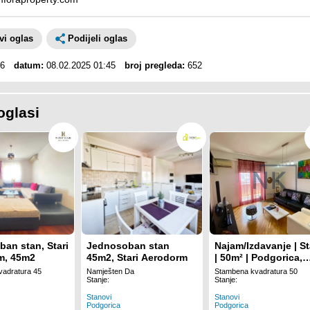
avi oglas
Podijeli oglas
6
datum:
08.02.2025 01:45
broj pregleda:
652
oglasi
an stan, Stari
Jednosoban stan
Najam/Izdavanje | S
m, 45m2
45m2, Stari Aerodorm
| 50m² | Podgorica,
Preko Morače
adratura 45
Namješten Da
Stambena kvadratura 50
Stanje:
Stanje:
Stanovi
Stanovi
Podgorica
Podgorica