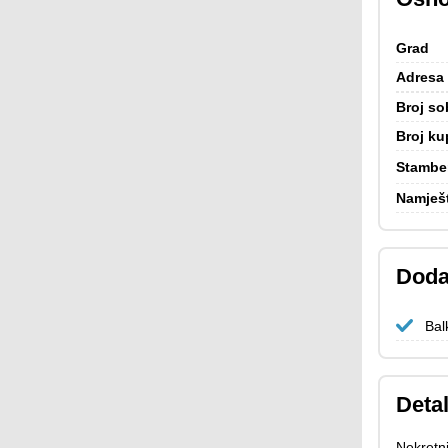
Grad
Adresa
Broj so
Broj ku
Stambe
Namješ
Doda
Bal
Detal
Nekretn