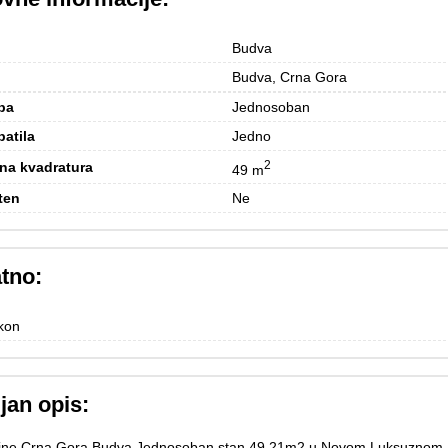
Budva
Budva, Crna Gora
ba
Jednosoban
patila
Jedno
2
na kvadratura
49 m
ten
Ne
tno:
kon
jan opis:
ine,Crna Gora,Budva Jednosoban stan 49.21m2 u Novom Luksuznom