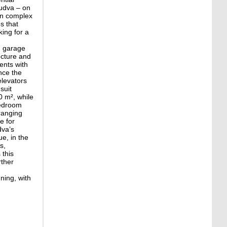
Budva – on
ern complex
s that
king for a
d garage
tecture and
ents with
ance the
elevators
suit
0 m², while
bedroom
 ranging
e for
dva’s
ue, in the
s,
 this
rther
ning, with