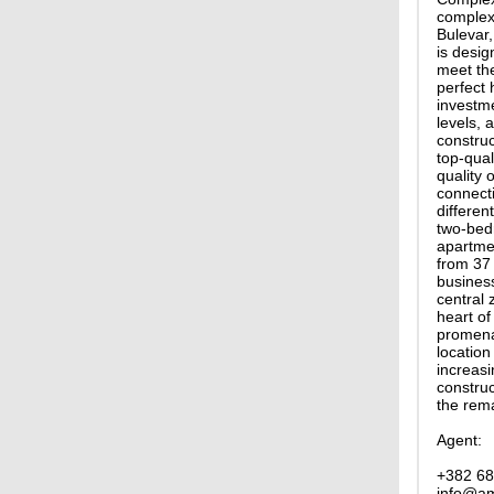
complex 
Bulevar,
is desig
meet the
perfect 
investm
levels, 
construc
top-qual
quality 
connecti
differe
two-bed
apartmen
from 37 
business
central 
heart of
promenad
location
increasi
constru
the rem
Agent:
+382 68
info@am