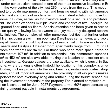
under construction, located in one of the most attractive locations in 
 in the very center of the city, just 250 meters from the sea. This mod
ned to provide maximum comfort and housing quality, with rich amenitie
 highest standards of modern living. It is an ideal solution for those loo
home in Budva, as well as for investors seeking a secure and profitable
ent.The complex spans multiple levels and consists of two undergroun
a ground floor, and six floors. Special attention has been given to archi
tion quality, allowing future owners to enjoy modernly designed apartm
ity finishes. The complex will offer numerous facilities that further enh
of life, including a swimming pool, spa & wellness center, gym, and two 
ng all floors of the building.A variety of residential units are available to 
nt needs and lifestyles. One-bedroom apartments range from 39 m² to 6
room apartments are 94 m². For those who need more space, three-
ts start at 107 m². In addition to residential units, commercial spaces
m² to 452 m² are also available, making this location an excellent choic
 investments. Garage spaces are also available, which is crucial in Bu
zone, where parking is often limited.The location of this complex is uniq
 Budva, in close proximity to the sea, beaches, restaurants, cafes, shop
es, and all important amenities. The proximity to all key points makes
 perfect for both everyday living and rental during the tourist season, fu
ng the investment potential of the property.The planned completion of
ction is scheduled for June 2027.Payment terms: 60% upon contract sig
aining amount payable in installments by agreement.
 082 770
foraproperty.com