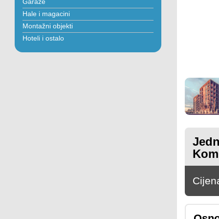
Garaže
Hale i magacini
Montažni objekti
Hoteli i ostalo
Jedn
Komp
Cijen
Osno