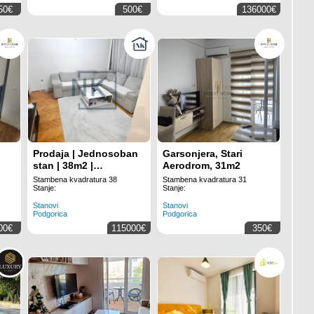
50€
500€
136000€
Prodaja | Jednosoban
Garsonjera, Stari
stan | 38m2 |
Aerodrom, 31m2
Podgorica, Stari
Stambena kvadratura 38
Stambena kvadratura 31
Aerodrom
Stanje:
Stanje:
Stanovi
Stanovi
Podgorica
Podgorica
00€
115000€
350€