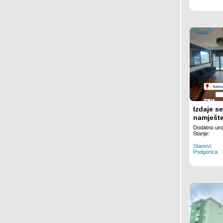
Izdaje s
namješte
površine
Dodatno und
Stanje:
Stanovi
Podgorica