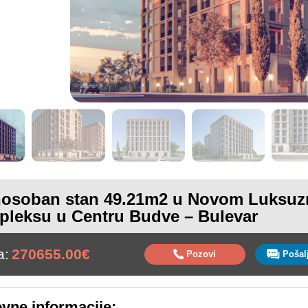
osoban stan 49.21m2 u Novom Luksu
leksu u Centru Budve – Bulevar
a:
270655.00€
Pozovi
vne informacije: