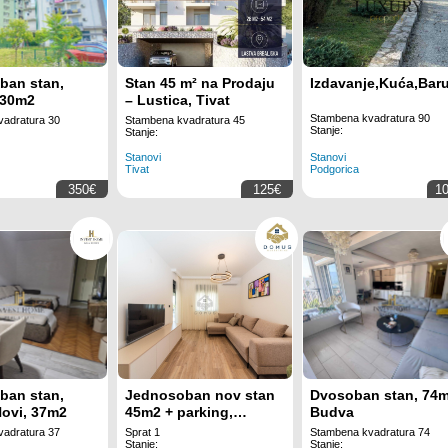
ban stan,
Stan 45 m² na Prodaju
Izdavanje,Kuća,Bar
 30m2
– Lustica, Tivat
Stambena kvadratura 90
adratura 30
Stambena kvadratura 45
Stanje:
Stanje:
Stanovi
Stanovi
Tivat
Podgorica
350€
125€
1
ban stan,
Jednosoban nov stan
Dvosoban stan, 74m
ovi, 37m2
45m2 + parking,
Budva
Zabjelo - Podgorica
adratura 37
Sprat 1
Stambena kvadratura 74
Stanje:
Stanje: