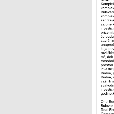
Komplek
kompleks
Bulevar
kompleks
sadržaje
za one k
investic
prizemlj
će buduć
završnim
unapređu
koja pov
različit
m², dok 
trosobni
prostori
investic
Budve, g
Budve, u
važnih s
svakodne
investic
godine.
One-Bed
Bulevar
Real Es
Complex 