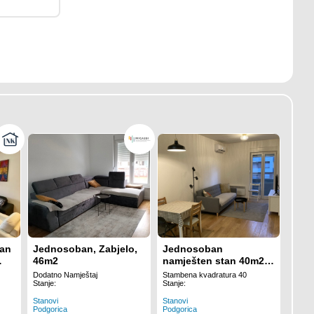
tan
Jednosoban, Zabjelo,
Jednosoban
46m2
namješten stan 40m2
Central Point
Dodatno Namještaj
Stambena kvadratura 40
Stanje:
Stanje:
Stanovi
Stanovi
Podgorica
Podgorica