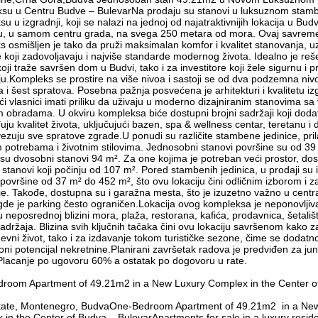
su u Centru Budve – BulevarNa prodaju su stanovi u luksuznom sta
u u izgradnji, koji se nalazi na jednoj od najatraktivnijih lokacija u Budv
u, u samom centru grada, na svega 250 metara od mora. Ovaj savrem
 osmišljen je tako da pruži maksimalan komfor i kvalitet stanovanja, u
 koji zadovoljavaju i najviše standarde modernog života. Idealno je re
oji traže savršen dom u Budvi, tako i za investitore koji žele sigurnu i pr
iju.Kompleks se prostire na više nivoa i sastoji se od dva podzemna niv
a i šest spratova. Posebna pažnja posvećena je arhitekturi i kvalitetu iz
i vlasnici imati priliku da uživaju u moderno dizajniranim stanovima s
 obradama. U okviru kompleksa biće dostupni brojni sadržaji koji doda
ju kvalitet života, uključujući bazen, spa & wellness centar, teretanu i d
ezuju sve spratove zgrade.U ponudi su različite stambene jedinice, pr
im potrebama i životnim stilovima. Jednosobni stanovi površine su od 3
su dvosobni stanovi 94 m². Za one kojima je potreban veći prostor, dos
 stanovi koji počinju od 107 m². Pored stambenih jedinica, u prodaji su 
 površine od 37 m² do 452 m², što ovu lokaciju čini odličnim izborom i 
ije. Takođe, dostupna su i garažna mesta, što je izuzetno važno u centra
de je parking često ograničen.Lokacija ovog kompleksa je neponovljiva
 neposrednoj blizini mora, plaža, restorana, kafića, prodavnica, šetališt
adržaja. Blizina svih ključnih tačaka čini ovu lokaciju savršenom kako z
vni život, tako i za izdavanje tokom turističke sezone, čime se dodat
ioni potencijal nekretnine.Planirani završetak radova je predviđen za ju
Placanje po ugovoru 60% a ostatak po dogovoru u rate.
room Apartment of 49.21m2 in a New Luxury Complex in the Center o
tate, Montenegro, BudvaOne-Bedroom Apartment of 49.21m2 in a Ne
in the Center of Budva – BulevarApartments for sale in a luxury reside