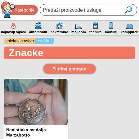
Kategorije
najnoviji oglasi
automobili
nekretnine
moj dom
tehnika
mobilni
kompjuteri
kolekcionarstvo
značke
Znacke
Filtriraj pretragu
Nacisticka medalja
Marzabotto