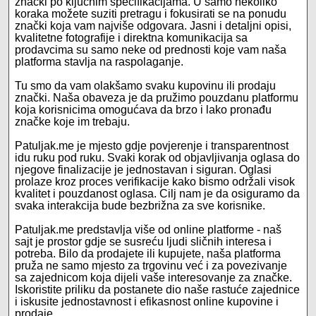
znački po ključnim specifikacijama. U samo nekoliko
koraka možete suziti pretragu i fokusirati se na ponudu
znački koja vam najviše odgovara. Jasni i detaljni opisi,
kvalitetne fotografije i direktna komunikacija sa
prodavcima su samo neke od prednosti koje vam naša
platforma stavlja na raspolaganje.
Tu smo da vam olakšamo svaku kupovinu ili prodaju
znački. Naša obaveza je da pružimo pouzdanu platformu
koja korisnicima omogućava da brzo i lako pronađu
značke koje im trebaju.
Patuljak.me je mjesto gdje povjerenje i transparentnost
idu ruku pod ruku. Svaki korak od objavljivanja oglasa do
njegove finalizacije je jednostavan i siguran. Oglasi
prolaze kroz proces verifikacije kako bismo održali visok
kvalitet i pouzdanost oglasa. Cilj nam je da osiguramo da
svaka interakcija bude bezbrižna za sve korisnike.
Patuljak.me predstavlja više od online platforme - naš
sajt je prostor gdje se susreću ljudi sličnih interesa i
potreba. Bilo da prodajete ili kupujete, naša platforma
pruža ne samo mjesto za trgovinu već i za povezivanje
sa zajednicom koja dijeli vaše interesovanje za značke.
Iskoristite priliku da postanete dio naše rastuće zajednice
i iskusite jednostavnost i efikasnost online kupovine i
prodaje.