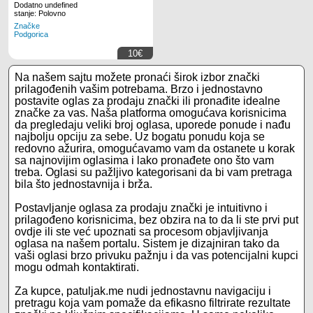
Dodatno undefined
stanje: Polovno
Značke
Podgorica
10€
Na našem sajtu možete pronaći širok izbor znački
prilagođenih vašim potrebama. Brzo i jednostavno
postavite oglas za prodaju znački ili pronađite idealne
značke za vas. Naša platforma omogućava korisnicima
da pregledaju veliki broj oglasa, uporede ponude i nađu
najbolju opciju za sebe. Uz bogatu ponudu koja se
redovno ažurira, omogućavamo vam da ostanete u korak
sa najnovijim oglasima i lako pronađete ono što vam
treba. Oglasi su pažljivo kategorisani da bi vam pretraga
bila što jednostavnija i brža.
Postavljanje oglasa za prodaju znački je intuitivno i
prilagođeno korisnicima, bez obzira na to da li ste prvi put
ovdje ili ste već upoznati sa procesom objavljivanja
oglasa na našem portalu. Sistem je dizajniran tako da
vaši oglasi brzo privuku pažnju i da vas potencijalni kupci
mogu odmah kontaktirati.
Za kupce, patuljak.me nudi jednostavnu navigaciju i
pretragu koja vam pomaže da efikasno filtrirate rezultate