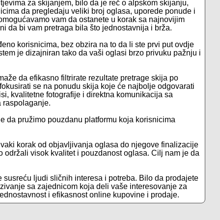
htjevima za skijanjem, bilo da je reč o alpskom skijanju,
nicima da pregledaju veliki broj oglasa, uporede ponude i
, omogućavamo vam da ostanete u korak sa najnovijim
i da bi vam pretraga bila što jednostavnija i brža.
ođeno korisnicima, bez obzira na to da li ste prvi put ovdje
tem je dizajniran tako da vaši oglasi brzo privuku pažnju i
e da efikasno filtrirate rezultate pretrage skija po
fokusirati se na ponudu skija koje će najbolje odgovarati
, kvalitetne fotografije i direktna komunikacija sa
 raspolaganje.
je da pružimo pouzdanu platformu koja korisnicima
vaki korak od objavljivanja oglasa do njegove finalizacije
 održali visok kvalitet i pouzdanost oglasa. Cilj nam je da
 susreću ljudi sličnih interesa i potreba. Bilo da prodajete
ezivanje sa zajednicom koja deli vaše interesovanje za
 jednostavnost i efikasnost online kupovine i prodaje.