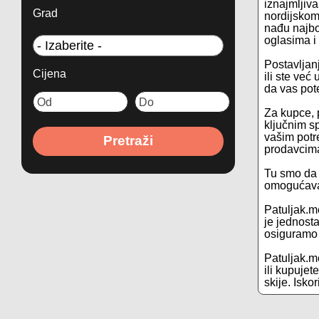
iznajmljiva
Grad
nordijskom
nađu najbo
oglasima i 
Postavljanj
Cijena
ili ste već
da vas pot
Za kupce, p
ključnim s
vašim potre
Pretraži
prodavcima
Tu smo da 
omogućava 
Patuljak.m
je jednosta
osiguramo 
Patuljak.me
ili kupuje
skije. Isko