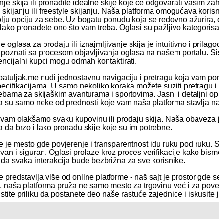
nje skija ili pronađite idealne skije koje će odgovarati vašim za
 skijanju ili freestyle skijanju. Naša platforma omogućava koris
lju opciju za sebe. Uz bogatu ponudu koja se redovno ažurira
lako pronađete ono što vam treba. Oglasi su pažljivo kategorisan
e oglasa za prodaju ili iznajmljivanje skija je intuitivno i prilag
 upoznati sa procesom objavljivanja oglasa na našem portalu. Sis
encijalni kupci mogu odmah kontaktirati.
atuljak.me nudi jednostavnu navigaciju i pretragu koja vam pomaž
pecifikacijama. U samo nekoliko koraka možete suziti pretragu i 
bama za skijaškim avanturama i sportovima. Jasni i detaljni opisi
 su samo neke od prednosti koje vam naša platforma stavlja na
vam olakšamo svaku kupovinu ili prodaju skija. Naša obaveza 
da brzo i lako pronađu skije koje su im potrebne.
e je mesto gde povjerenje i transparentnost idu ruku pod ruku. S
van i siguran. Oglasi prolaze kroz proces verifikacije kako bismo
da svaka interakcija bude bezbrižna za sve korisnike.
 predstavlja više od online platforme - naš sajt je prostor gde se
te, naša platforma pruža ne samo mesto za trgovinu već i za pov
ristite priliku da postanete deo naše rastuće zajednice i iskusite