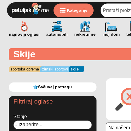
Kategorije
Skije
sportska oprema
zimski sportovi
skije
Sačuvaj pretragu
Filtriraj oglase
Stanje
Na našem s