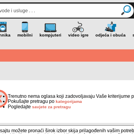
Trenutno nema oglasa koji zadovoljavaju Vaše kriterijume p
Pokušajte pretragu po
kategorijama
Pogledajte
savjete za pretragu
ajtu možete pronaći širok izbor skija prilagođenih vašim potreb