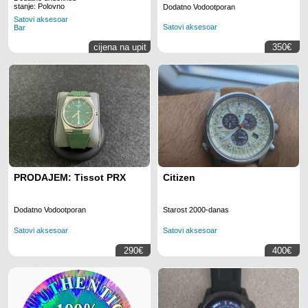
stanje: Polovno
Dodatno Vodootporan
Satovi aksesoar
Satovi aksesoar
Bar
cijena na upit
350€
PRODAJEM: Tissot PRX
Citizen
Dodatno Vodootporan
Starost 2000-danas
Satovi aksesoar
Satovi aksesoar
290€
400€