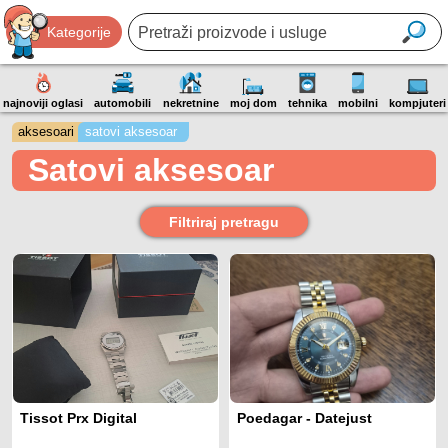
Kategorije
najnoviji oglasi
automobili
nekretnine
moj dom
tehnika
mobilni
kompjuteri
aksesoari
satovi aksesoar
Satovi aksesoar
Filtriraj pretragu
Tissot Prx Digital
Poedagar - Datejust