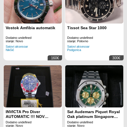
Vostok Amfibia automatik
Tissot Sea Star 1000
Dodatno undefined
Dodatno undefined
stanje: Novo
stanje: Polovno
Satovi aksesoar
Satovi aksesoar
Nikšić
Podgorica
160€
300€
INVICTA Pro Diver
Sat Audemars Piquet Royal
AUTOMATIC !!! NOV
Oak platinum Singapore
NERASPAKOVAN!!!
Limited Edition
Dodatno undefined
Dodatno undefined
stanje: Novo
stanje: Novo