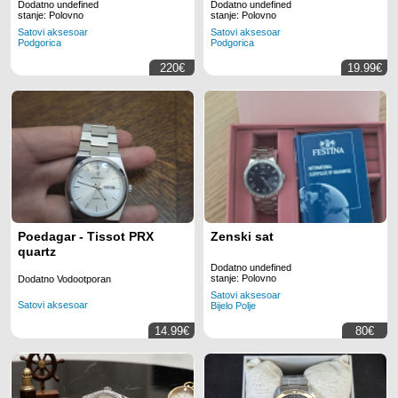
Dodatno undefined
Dodatno undefined
stanje: Polovno
stanje: Polovno
Satovi aksesoar
Satovi aksesoar
Podgorica
Podgorica
220€
19.99€
Poedagar - Tissot PRX
Zenski sat
quartz
Dodatno undefined
stanje: Polovno
Dodatno Vodootporan
Satovi aksesoar
Satovi aksesoar
Bijelo Polje
14.99€
80€