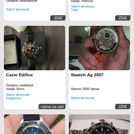
Dodatno Vodootporan
stanje: Polovno
Satovi aksesoar
Satovi aksesoar
Tivat
300€
250€
Casio Edifice
Swatch Ag 2007
Dodatno undefined
Starost 2000-danas
stanje: Novo
Satovi aksesoar
Satovi aksesoar
Podgorica
cijena na upit
100€