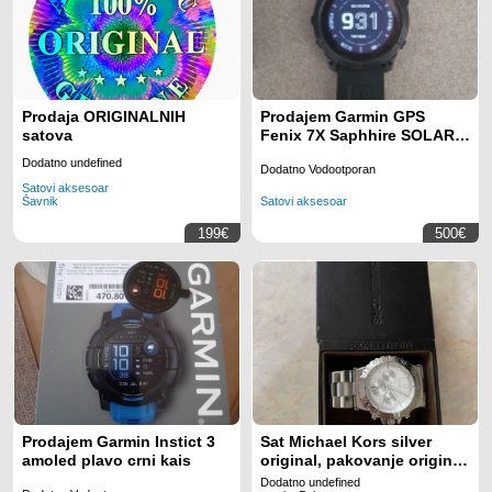
Prodaja ORIGINALNIH
Prodajem Garmin GPS
satova
Fenix 7X Saphhire SOLAR
Carbin Gray Titanium
Dodatno undefined
Dodatno Vodootporan
original pakovanje
Satovi aksesoar
Šavnik
Satovi aksesoar
199€
500€
Prodajem Garmin Instict 3
Sat Michael Kors silver
amoled plavo crni kais
original, pakovanje original,
nosen 3 puta stanje idealno
Dodatno undefined