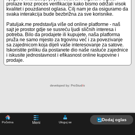
prolaze kroz proces verifikacije kako bismo održali visok
kvalitet i pouzdanost oglasa. Cilj nam je da osiguramo da
svaka interakcija bude bezbrižna za sve korisnike.
Patuljak.me predstavlja više od online platforme - naš
sajt je prostor gdje se susreću ljudi sličnih interesa i
potreba. Bilo da prodajete ili kupujete, naša platforma
pruža ne samo mjesto za trgovinu već i za povezivanje
sa zajednicom koja dijeli vaše interesovanje za satove.
Iskoristite priliku da postanete dio naše rastuće zajednice
i iskusite jednostavnost i efikasnost online kupovine i
prodaje.
developed by:
ProStud
/
o
Dodaj oglas
Početna
Uloguj se
Meni