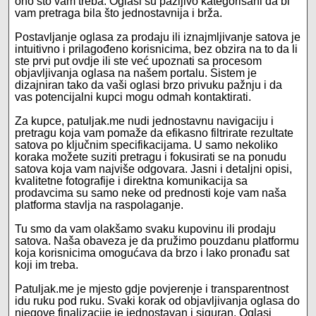
ono što vam treba. Oglasi su pažljivo kategorisani da bi
vam pretraga bila što jednostavnija i brža.
Postavljanje oglasa za prodaju ili iznajmljivanje satova je
intuitivno i prilagođeno korisnicima, bez obzira na to da li
ste prvi put ovdje ili ste već upoznati sa procesom
objavljivanja oglasa na našem portalu. Sistem je
dizajniran tako da vaši oglasi brzo privuku pažnju i da
vas potencijalni kupci mogu odmah kontaktirati.
Za kupce, patuljak.me nudi jednostavnu navigaciju i
pretragu koja vam pomaže da efikasno filtrirate rezultate
satova po ključnim specifikacijama. U samo nekoliko
koraka možete suziti pretragu i fokusirati se na ponudu
satova koja vam najviše odgovara. Jasni i detaljni opisi,
kvalitetne fotografije i direktna komunikacija sa
prodavcima su samo neke od prednosti koje vam naša
platforma stavlja na raspolaganje.
Tu smo da vam olakšamo svaku kupovinu ili prodaju
satova. Naša obaveza je da pružimo pouzdanu platformu
koja korisnicima omogućava da brzo i lako pronađu sat
koji im treba.
Patuljak.me je mjesto gdje povjerenje i transparentnost
idu ruku pod ruku. Svaki korak od objavljivanja oglasa do
njegove finalizacije je jednostavan i siguran. Oglasi