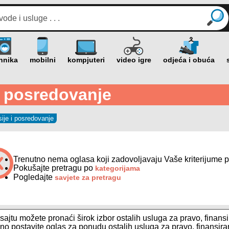
 i posredovanje
sije i posredovanje
Trenutno nema oglasa koji zadovoljavaju Vaše kriterijume p
Pokušajte pretragu po
kategorijama
Pogledajte
savjete za pretragu
ajtu možete pronaći širok izbor ostalih usluga za pravo, finan
no postavite oglas za ponudu ostalih usluga za pravo, finansiran