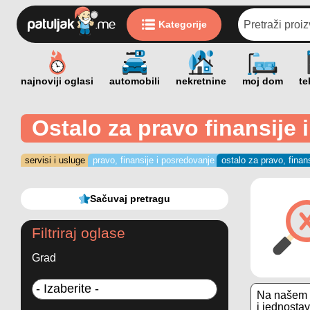
Kategorije
Ostalo za pravo finansije
servisi i usluge
pravo, finansije i posredovanje
ostalo za pravo, finan
Sačuvaj pretragu
Filtriraj oglase
Grad
Na našem s
i jednostav