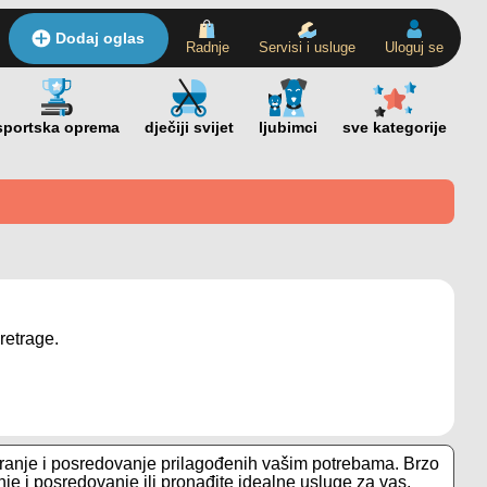
Dodaj oglas
Radnje
Servisi i usluge
Uloguj se
retrage.
siranje i posredovanje prilagođenih vašim potrebama. Brzo
je i posredovanje ili pronađite idealne usluge za vas.