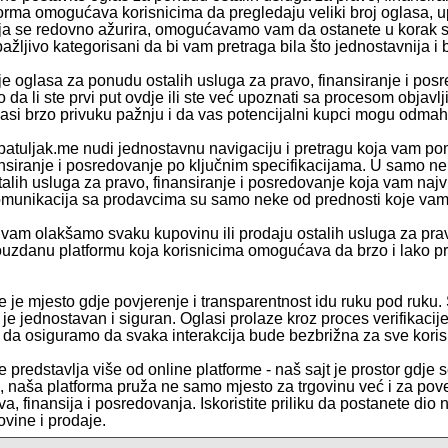
orma omogućava korisnicima da pregledaju veliki broj oglasa, 
a se redovno ažurira, omogućavamo vam da ostanete u korak sa
ažljivo kategorisani da bi vam pretraga bila što jednostavnija i 
e oglasa za ponudu ostalih usluga za pravo, finansiranje i posre
o da li ste prvi put ovdje ili ste već upoznati sa procesom objav
lasi brzo privuku pažnju i da vas potencijalni kupci mogu odmah 
patuljak.me nudi jednostavnu navigaciju i pretragu koja vam poma
ansiranje i posredovanje po ključnim specifikacijama. U samo nek
lih usluga za pravo, finansiranje i posredovanje koja vam najviše
omunikacija sa prodavcima su samo neke od prednosti koje vam 
vam olakšamo svaku kupovinu ili prodaju ostalih usluga za prav
uzdanu platformu koja korisnicima omogućava da brzo i lako pr
e je mjesto gdje povjerenje i transparentnost idu ruku pod ruku.
e je jednostavan i siguran. Oglasi prolaze kroz proces verifikaci
e da osiguramo da svaka interakcija bude bezbrižna za sve koris
 predstavlja više od online platforme - naš sajt je prostor gdje s
te, naša platforma pruža ne samo mjesto za trgovinu već i za pov
a, finansija i posredovanja. Iskoristite priliku da postanete dio 
ovine i prodaje.