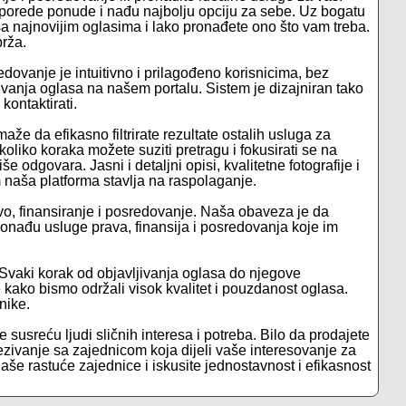
uporede ponude i nađu najbolju opciju za sebe. Uz bogatu
 najnovijim oglasima i lako pronađete ono što vam treba.
brža.
dovanje je intuitivno i prilagođeno korisnicima, bez
ljivanja oglasa na našem portalu. Sistem je dizajniran tako
kontaktirati.
že da efikasno filtrirate rezultate ostalih usluga za
oliko koraka možete suziti pretragu i fokusirati se na
 odgovara. Jasni i detaljni opisi, kvalitetne fotografije i
naša platforma stavlja na raspolaganje.
o, finansiranje i posredovanje. Naša obaveza je da
onađu usluge prava, finansija i posredovanja koje im
 Svaki korak od objavljivanja oglasa do njegove
je kako bismo održali visok kvalitet i pouzdanost oglasa.
nike.
e susreću ljudi sličnih interesa i potreba. Bilo da prodajete
ezivanje sa zajednicom koja dijeli vaše interesovanje za
naše rastuće zajednice i iskusite jednostavnost i efikasnost