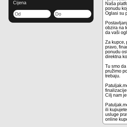
Cijena
Naša platf
ponudu koj
Oglasi su p
Postavljanj
obzira na t
da vaši og
Za kupce, 
pravo, fin
ponudu osta
direktna k
Tu smo da 
pružimo po
trebaju.
Patuljak.m
finalizacij
Cilj nam j
Patuljak.me
ili kupuje
usluge prav
online kup