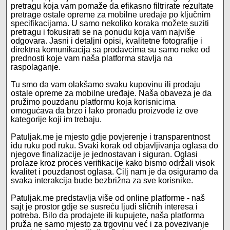
pretragu koja vam pomaže da efikasno filtrirate rezultate
pretrage ostale opreme za mobilne uređaje po ključnim
specifikacijama. U samo nekoliko koraka možete suziti
pretragu i fokusirati se na ponudu koja vam najviše
odgovara. Jasni i detaljni opisi, kvalitetne fotografije i
direktna komunikacija sa prodavcima su samo neke od
prednosti koje vam naša platforma stavlja na
raspolaganje.
Tu smo da vam olakšamo svaku kupovinu ili prodaju
ostale opreme za mobilne uređaje. Naša obaveza je da
pružimo pouzdanu platformu koja korisnicima
omogućava da brzo i lako pronađu proizvode iz ove
kategorije koji im trebaju.
Patuljak.me je mjesto gdje povjerenje i transparentnost
idu ruku pod ruku. Svaki korak od objavljivanja oglasa do
njegove finalizacije je jednostavan i siguran. Oglasi
prolaze kroz proces verifikacije kako bismo održali visok
kvalitet i pouzdanost oglasa. Cilj nam je da osiguramo da
svaka interakcija bude bezbrižna za sve korisnike.
Patuljak.me predstavlja više od online platforme - naš
sajt je prostor gdje se susreću ljudi sličnih interesa i
potreba. Bilo da prodajete ili kupujete, naša platforma
pruža ne samo mjesto za trgovinu već i za povezivanje