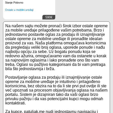
Stanje Polovno
Ostalo u mobilni uređaji
590€
Na našem sajtu možete pronaći širok izbor ostale opreme
za mobile uređaje prilagođene vašim potrebama. Brzo i
jednostavno postavite oglas za prodaju ili iznajmljivanje
ostale opreme za mobilne uređaje ili pronađite idealan
proizvod za vas. Naša platforma omogućava korisnicima
da pregledaju veliki broj oglasa, uporede ponude i nađu
najbolju opciju za sebe. Uz bogatu ponudu koja se
redovno ažurira, omogućavamo vam da ostanete u korak
sa najnovijim oglasima i lako pronađete ono što vam
treba. Oglasi su pažljivo kategorisani da bi vam pretraga
bila što jednostavnija i brža.
Postavljanje oglasa za prodaju ili iznajmljivanje ostale
opreme za mobilne uređaje je intuitivno i prilagođeno
korisnicima, bez obzira na to da li ste prvi put ovdje ili ste
već upoznati sa procesom objavljivanja oglasa na našem
portalu. Sistem je dizajniran tako da vaši oglasi brzo
privuku pažnju i da vas potencijalni kupci mogu odmah
kontaktirati.
Za kupce, patuljak.me nudi jednostavnu navigaciju i