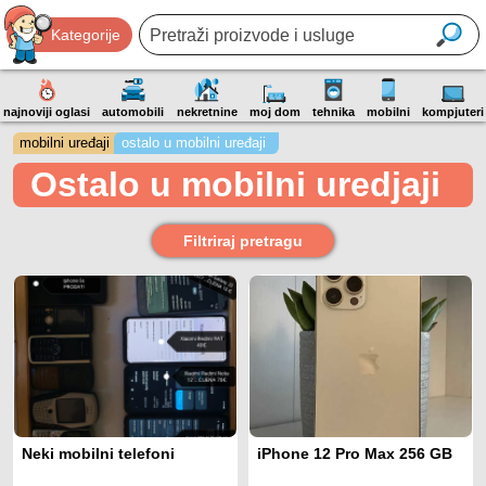
Kategorije
najnoviji oglasi
automobili
nekretnine
moj dom
tehnika
mobilni
kompjuteri
mobilni uređaji
ostalo u mobilni uređaji
Ostalo u mobilni uredjaji
Filtriraj pretragu
Neki mobilni telefoni
iPhone 12 Pro Max 256 GB