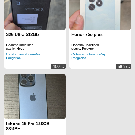
S26 Ultra 512Gb
Honor x5c plus
Dodatno undefined
Dodatno undefined
stanje: Novo
stanje: Polovno
Ostalo u mobilni uređaji
Ostalo u mobilni uređaji
Podgorica
Podgorica
1000€
59.97€
Iphone 15 Pro 128GB -
88%BH