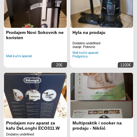
Prodajem Novi Sokovnik ne
Hyla na prodaju
koristen
Dodatno undefined
stanje: Polovno
Mali kućni aparati
Mali kućni aparati
Podgorica
20€
1100€
Prodajem nov aparat za
Multipraktik i cooker na
kafu DeLonghi ECO311.W
prodaju - Nikšić
Dodatno undefined