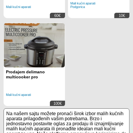
Mali kućni aparati
Mali kućni aparati
Podgorica
60€
10€
Prodajem delimano
multicooker pro
Mali kućni aparati
100€
Na našem sajtu možete pronaći širok izbor malih kućnih
aparata prilagođenih vašim potrebama. Brzo i
jednostavno postavite oglas za prodaju ili iznajmljivanje
malih kućnih aparata ili pronađite idealan mali kućni