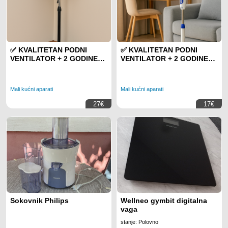
✅ KVALITETAN PODNI
✅ KVALITETAN PODNI
VENTILATOR + 2 GODINE
VENTILATOR + 2 GODINE
GARANCIJE
GARANCIJE
Mali kućni aparati
Mali kućni aparati
27€
17€
Sokovnik Philips
Wellneo gymbit digitalna
vaga
stanje: Polovno