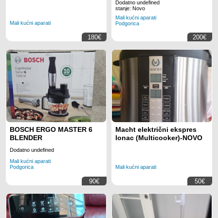
milkshake
Dodatno undefined
stanje: Novo
Mali kućni aparati
Mali kućni aparati
Podgorica
180€
200€
BOSCH ERGO MASTER 6
Macht električni ekspres
BLENDER
lonac (Multicooker)-NOVO
Dodatno undefined
Mali kućni aparati
Podgorica
Mali kućni aparati
90€
50€