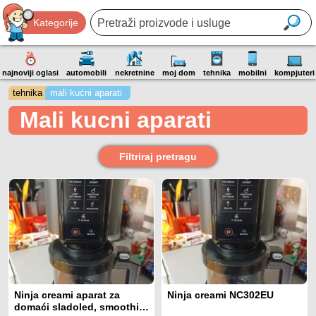
Kategorije
najnoviji oglasi
automobili
nekretnine
moj dom
tehnika
mobilni
kompjuteri
tehnika
mali kućni aparati
Mali kucni aparati
Filtriraj pretragu
Ninja creami aparat za
Ninja creami NC302EU
domaći sladoled, smoothie,