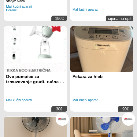
stanje: Novo
Mali kućni aparati
Mali kućni aparati
Berane
190€
cijena na upit
Dve pumpice za
Pekara za hleb
izmuzavanje grudi: ručna i
električna
Mali kućni aparati
Mali kućni aparati
30€
90€