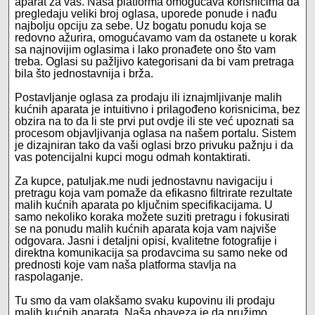
aparat za vas. Naša platforma omogućava korisnicima da
pregledaju veliki broj oglasa, uporede ponude i nađu
najbolju opciju za sebe. Uz bogatu ponudu koja se
redovno ažurira, omogućavamo vam da ostanete u korak
sa najnovijim oglasima i lako pronađete ono što vam
treba. Oglasi su pažljivo kategorisani da bi vam pretraga
bila što jednostavnija i brža.
Postavljanje oglasa za prodaju ili iznajmljivanje malih
kućnih aparata je intuitivno i prilagođeno korisnicima, bez
obzira na to da li ste prvi put ovdje ili ste već upoznati sa
procesom objavljivanja oglasa na našem portalu. Sistem
je dizajniran tako da vaši oglasi brzo privuku pažnju i da
vas potencijalni kupci mogu odmah kontaktirati.
Za kupce, patuljak.me nudi jednostavnu navigaciju i
pretragu koja vam pomaže da efikasno filtrirate rezultate
malih kućnih aparata po ključnim specifikacijama. U
samo nekoliko koraka možete suziti pretragu i fokusirati
se na ponudu malih kućnih aparata koja vam najviše
odgovara. Jasni i detaljni opisi, kvalitetne fotografije i
direktna komunikacija sa prodavcima su samo neke od
prednosti koje vam naša platforma stavlja na
raspolaganje.
Tu smo da vam olakšamo svaku kupovinu ili prodaju
malih kućnih aparata. Naša obaveza je da pružimo