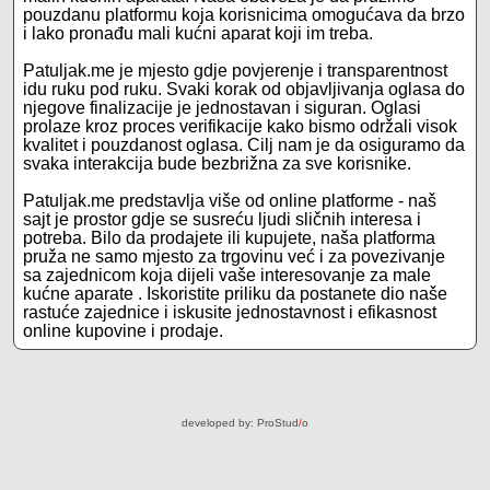
pouzdanu platformu koja korisnicima omogućava da brzo
i lako pronađu mali kućni aparat koji im treba.
Patuljak.me je mjesto gdje povjerenje i transparentnost
idu ruku pod ruku. Svaki korak od objavljivanja oglasa do
njegove finalizacije je jednostavan i siguran. Oglasi
prolaze kroz proces verifikacije kako bismo održali visok
kvalitet i pouzdanost oglasa. Cilj nam je da osiguramo da
svaka interakcija bude bezbrižna za sve korisnike.
Patuljak.me predstavlja više od online platforme - naš
sajt je prostor gdje se susreću ljudi sličnih interesa i
potreba. Bilo da prodajete ili kupujete, naša platforma
pruža ne samo mjesto za trgovinu već i za povezivanje
sa zajednicom koja dijeli vaše interesovanje za male
kućne aparate . Iskoristite priliku da postanete dio naše
rastuće zajednice i iskusite jednostavnost i efikasnost
online kupovine i prodaje.
developed by:
ProStud
/
o