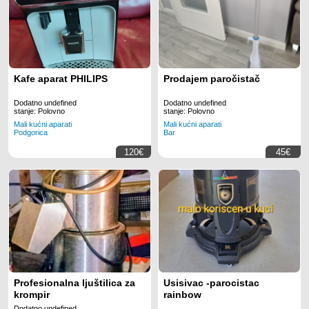
Kafe aparat PHILIPS
Prodajem paročistač
Dodatno undefined
Dodatno undefined
stanje: Polovno
stanje: Polovno
Mali kućni aparati
Mali kućni aparati
Podgorica
Bar
120€
45€
Profesionalna ljuštilica za
Usisivac -parocistac
krompir
rainbow
Dodatno undefined