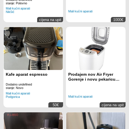
stanje: Polovno
Mali kućni aparati
Mali kućni aparati
Nikšić
cijena na upit
1000€
Kafe aparat espresso
Prodajem nov Air Fryer
Gorenje i novu pekaricu
Temaso
Dodatno undefined
stanje: Novo
Mali kućni aparati
Mali kućni aparati
Podgorica
50€
cijena na upit