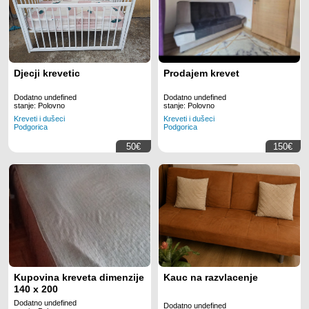
Djecji krevetic
Prodajem krevet
Dodatno undefined
Dodatno undefined
stanje: Polovno
stanje: Polovno
Kreveti i dušeci
Kreveti i dušeci
Podgorica
Podgorica
50€
150€
Kupovina kreveta dimenzije
Kauc na razvlacenje
140 x 200
Dodatno undefined
Dodatno undefined