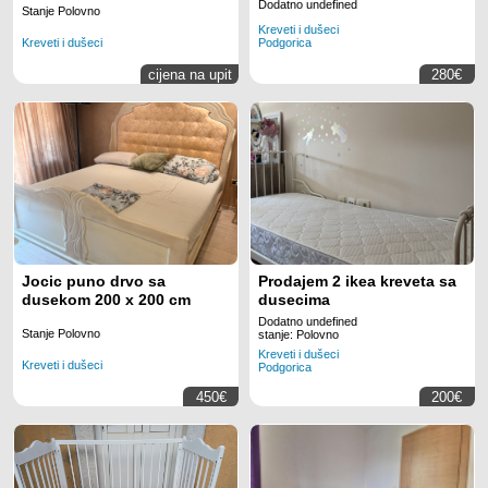
Dodatno undefined
Stanje Polovno
Kreveti i dušeci
Kreveti i dušeci
Podgorica
cijena na upit
280€
Jocic puno drvo sa
Prodajem 2 ikea kreveta sa
dusekom 200 x 200 cm
dusecima
Dodatno undefined
Stanje Polovno
stanje: Polovno
Kreveti i dušeci
Kreveti i dušeci
Podgorica
450€
200€