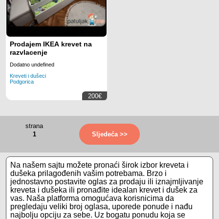
Prodajem IKEA krevet na
razvlacenje
Dodatno undefined
Kreveti i dušeci
Podgorica
200€
1
Sljedeća >>
Na našem sajtu možete pronaći širok izbor kreveta i
dušeka prilagođenih vašim potrebama. Brzo i
jednostavno postavite oglas za prodaju ili iznajmljivanje
kreveta i dušeka ili pronađite idealan krevet i dušek za
vas. Naša platforma omogućava korisnicima da
pregledaju veliki broj oglasa, uporede ponude i nađu
najbolju opciju za sebe. Uz bogatu ponudu koja se