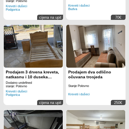
stanje: Polovno
Kreveti i dušeci
Kreveti i dušeci
Budva
Podgorica
cijena na upit
70€
Prodajem 3 drvena kreveta,
Prodajem dva odlično
natkasnu i 10 duseka
očuvana trosjeda
povoljno
Dodatno undefined
Stanje Polovno
stanje: Polovno
Kreveti i dušeci
Kreveti i dušeci
Podgorica
cijena na upit
250€