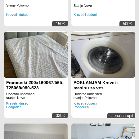
Stanje Polovno
Stanje Novo
Kreveti i dušeci
Kreveti i dušeci
150€
500€
Francuski 200x160067/565-
POKLANJAM Krevet i
725069/080-523
masinu za ves
Dodatno undefined
Dodatno undefined
stanje: Novo
stanje: Polovno
Kreveti i dušeci
Kreveti i dušeci
Podgorica
Podgorica
330€
cijena na upit