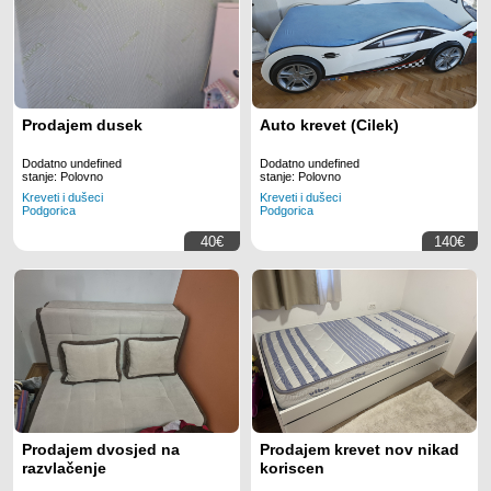
Prodajem dusek
Auto krevet (Cilek)
Dodatno undefined
Dodatno undefined
stanje: Polovno
stanje: Polovno
Kreveti i dušeci
Kreveti i dušeci
Podgorica
Podgorica
40€
140€
Prodajem dvosjed na
Prodajem krevet nov nikad
razvlačenje
koriscen