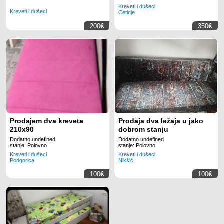
Kreveti i dušeci
Kreveti i dušeci
Cetinje
200€
350€
Prodajem dva kreveta
Prodaja dva ležaja u jako
210x90
dobrom stanju
Dodatno undefined
Dodatno undefined
stanje: Polovno
stanje: Polovno
Kreveti i dušeci
Kreveti i dušeci
Podgorica
Nikšić
100€
100€