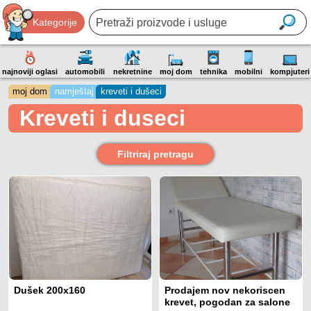
Kategorije
najnoviji oglasi
automobili
nekretnine
moj dom
tehnika
mobilni
kompjuteri
moj dom
namještaj
kreveti i dušeci
Kreveti i duseci
Filtriraj pretragu
Dušek 200x160
Prodajem nov nekoriscen
krevet, pogodan za salone