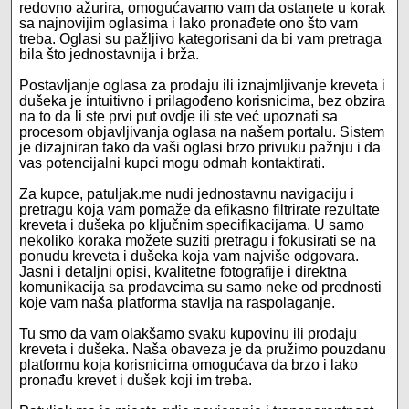
redovno ažurira, omogućavamo vam da ostanete u korak
sa najnovijim oglasima i lako pronađete ono što vam
treba. Oglasi su pažljivo kategorisani da bi vam pretraga
bila što jednostavnija i brža.
Postavljanje oglasa za prodaju ili iznajmljivanje kreveta i
dušeka je intuitivno i prilagođeno korisnicima, bez obzira
na to da li ste prvi put ovdje ili ste već upoznati sa
procesom objavljivanja oglasa na našem portalu. Sistem
je dizajniran tako da vaši oglasi brzo privuku pažnju i da
vas potencijalni kupci mogu odmah kontaktirati.
Za kupce, patuljak.me nudi jednostavnu navigaciju i
pretragu koja vam pomaže da efikasno filtrirate rezultate
kreveta i dušeka po ključnim specifikacijama. U samo
nekoliko koraka možete suziti pretragu i fokusirati se na
ponudu kreveta i dušeka koja vam najviše odgovara.
Jasni i detaljni opisi, kvalitetne fotografije i direktna
komunikacija sa prodavcima su samo neke od prednosti
koje vam naša platforma stavlja na raspolaganje.
Tu smo da vam olakšamo svaku kupovinu ili prodaju
kreveta i dušeka. Naša obaveza je da pružimo pouzdanu
platformu koja korisnicima omogućava da brzo i lako
pronađu krevet i dušek koji im treba.