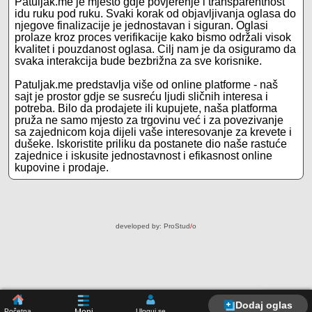
Patuljak.me je mjesto gdje povjerenje i transparentnost
idu ruku pod ruku. Svaki korak od objavljivanja oglasa do
njegove finalizacije je jednostavan i siguran. Oglasi
prolaze kroz proces verifikacije kako bismo održali visok
kvalitet i pouzdanost oglasa. Cilj nam je da osiguramo da
svaka interakcija bude bezbrižna za sve korisnike.
Patuljak.me predstavlja više od online platforme - naš
sajt je prostor gdje se susreću ljudi sličnih interesa i
potreba. Bilo da prodajete ili kupujete, naša platforma
pruža ne samo mjesto za trgovinu već i za povezivanje
sa zajednicom koja dijeli vaše interesovanje za krevete i
dušeke. Iskoristite priliku da postanete dio naše rastuće
zajednice i iskusite jednostavnost i efikasnost online
kupovine i prodaje.
developed by:
ProStud
/
o
Dodaj oglas
Početna
Uloguj se
Meni