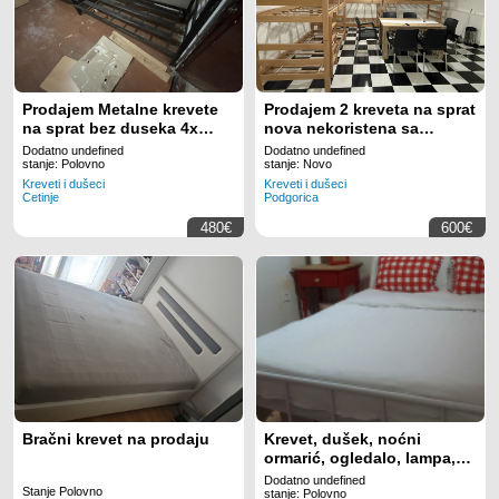
Prodajem Metalne krevete
Prodajem 2 kreveta na sprat
na sprat bez duseka 4x
nova nekoristena sa
Komada
dusecima
Dodatno undefined
Dodatno undefined
stanje: Polovno
stanje: Novo
Kreveti i dušeci
Kreveti i dušeci
Cetinje
Podgorica
480€
600€
Bračni krevet na prodaju
Krevet, dušek, noćni
ormarić, ogledalo, lampa,
ram za sliku, fioka za ispod
Dodatno undefined
Stanje Polovno
kreveta, jorgan,2 jastuk
stanje: Polovno