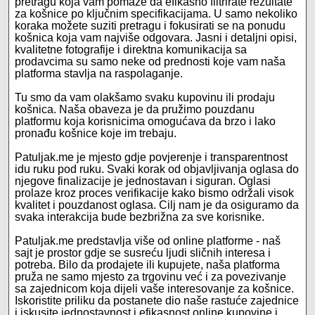
pretragu koja vam pomaže da efikasno filtrirate rezultate
za košnice po ključnim specifikacijama. U samo nekoliko
koraka možete suziti pretragu i fokusirati se na ponudu
košnica koja vam najviše odgovara. Jasni i detaljni opisi,
kvalitetne fotografije i direktna komunikacija sa
prodavcima su samo neke od prednosti koje vam naša
platforma stavlja na raspolaganje.
Tu smo da vam olakšamo svaku kupovinu ili prodaju
košnica. Naša obaveza je da pružimo pouzdanu
platformu koja korisnicima omogućava da brzo i lako
pronađu košnice koje im trebaju.
Patuljak.me je mjesto gdje povjerenje i transparentnost
idu ruku pod ruku. Svaki korak od objavljivanja oglasa do
njegove finalizacije je jednostavan i siguran. Oglasi
prolaze kroz proces verifikacije kako bismo održali visok
kvalitet i pouzdanost oglasa. Cilj nam je da osiguramo da
svaka interakcija bude bezbrižna za sve korisnike.
Patuljak.me predstavlja više od online platforme - naš
sajt je prostor gdje se susreću ljudi sličnih interesa i
potreba. Bilo da prodajete ili kupujete, naša platforma
pruža ne samo mjesto za trgovinu već i za povezivanje
sa zajednicom koja dijeli vaše interesovanje za košnice.
Iskoristite priliku da postanete dio naše rastuće zajednice
i iskusite jednostavnost i efikasnost online kupovine i