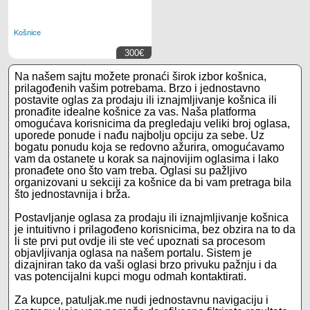
Košnice
300€
Na našem sajtu možete pronaći širok izbor košnica,
prilagođenih vašim potrebama. Brzo i jednostavno
postavite oglas za prodaju ili iznajmljivanje košnica ili
pronađite idealne košnice za vas. Naša platforma
omogućava korisnicima da pregledaju veliki broj oglasa,
uporede ponude i nađu najbolju opciju za sebe. Uz
bogatu ponudu koja se redovno ažurira, omogućavamo
vam da ostanete u korak sa najnovijim oglasima i lako
pronađete ono što vam treba. Oglasi su pažljivo
organizovani u sekciji za košnice da bi vam pretraga bila
što jednostavnija i brža.
Postavljanje oglasa za prodaju ili iznajmljivanje košnica
je intuitivno i prilagođeno korisnicima, bez obzira na to da
li ste prvi put ovdje ili ste već upoznati sa procesom
objavljivanja oglasa na našem portalu. Sistem je
dizajniran tako da vaši oglasi brzo privuku pažnju i da
vas potencijalni kupci mogu odmah kontaktirati.
Za kupce, patuljak.me nudi jednostavnu navigaciju i