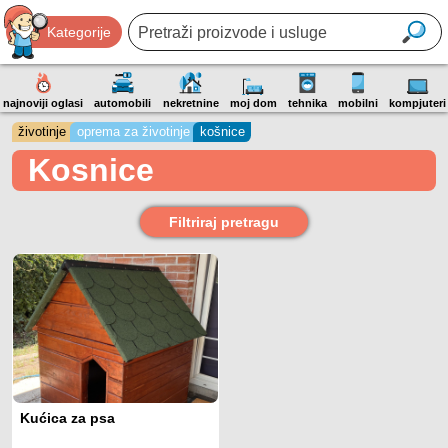
Kategorije
najnoviji oglasi
automobili
nekretnine
moj dom
tehnika
mobilni
kompjuteri
životinje
oprema za životinje
košnice
Kosnice
Filtriraj pretragu
Kućica za psa