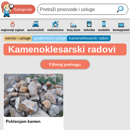
Kategorije
najnoviji oglasi
automobili
nekretnine
moj dom
tehnika
mobilni
kompjuteri
servisi i usluge
građevinske usluge
kamenoklesarski radovi
Kamenoklesarski radovi
Filtriraj pretragu
Poklanjam kamen