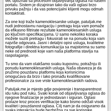
već upoznati sa procesom objavljivanja oglasa na našem
portalu. Sistem je dizajniran tako da vaši oglasi brzo
privuku pažnju i da vas potencijalni klijenti mogu odmah
kontaktirati.
Za one koji traže kamenoklesarske usluge, patuljak.me
nudi jednostavnu navigaciju i pretragu koja vam pomaže
da efikasno filtrirate rezultate kamenoklesarskih usluga
po ključnim specifikacijama. U samo nekoliko koraka
možete suziti pretragu i fokusirati se na ponudu koja vam
najviše odgovara. Jasni i detaljni opisi usluga, kvalitetne
fotografije i direktna komunikacija sa majstorima su samo
neke od prednosti koje vam naša platforma stavlja na
raspolaganje.
Tu smo da vam olakšamo svaku kupovinu, potražnju ili
ponudu kamenoklesarskih usluga. Naša obaveza je da
pružimo pouzdanu platformu koja korisnicima
omogućava da brzo i lako pronađu kvalifikovane
profesionalce za sve vrste kamenoklesarskih radova.
Patuljak.me je mjesto gdje povjerenje i transparentnost
idu ruku pod ruku. Svaki korak od objavljivanja oglasa do
njegove finalizacije je jednostavan i siguran. Oglasi
prolaze kroz proces verifikacije kako bismo održali visok
kvalitet i pouzdanost oglasa. Cilj nam je da osiguramo da
svaka interakcija bude bezbrižna za sve korisnike.