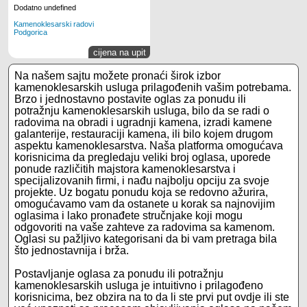
Dodatno undefined
Kamenoklesarski radovi
Podgorica
cijena na upit
Na našem sajtu možete pronaći širok izbor
kamenoklesarskih usluga prilagođenih vašim potrebama.
Brzo i jednostavno postavite oglas za ponudu ili
potražnju kamenoklesarskih usluga, bilo da se radi o
radovima na obradi i ugradnji kamena, izradi kamene
galanterije, restauraciji kamena, ili bilo kojem drugom
aspektu kamenoklesarstva. Naša platforma omogućava
korisnicima da pregledaju veliki broj oglasa, uporede
ponude različitih majstora kamenoklesarstva i
specijalizovanih firmi, i nađu najbolju opciju za svoje
projekte. Uz bogatu ponudu koja se redovno ažurira,
omogućavamo vam da ostanete u korak sa najnovijim
oglasima i lako pronađete stručnjake koji mogu
odgovoriti na vaše zahteve za radovima sa kamenom.
Oglasi su pažljivo kategorisani da bi vam pretraga bila
što jednostavnija i brža.
Postavljanje oglasa za ponudu ili potražnju
kamenoklesarskih usluga je intuitivno i prilagođeno
korisnicima, bez obzira na to da li ste prvi put ovdje ili ste