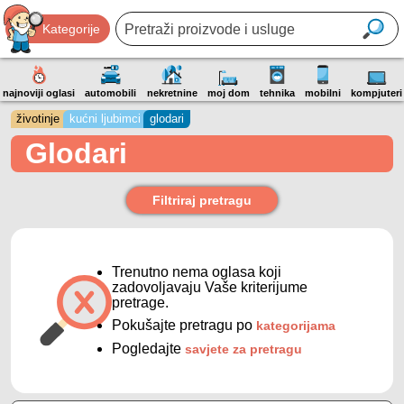
Kategorije
najnoviji oglasi
automobili
nekretnine
moj dom
tehnika
mobilni
kompjuteri
životinje
kućni ljubimci
glodari
Glodari
Filtriraj pretragu
Trenutno nema oglasa koji
zadovoljavaju Vaše kriterijume
pretrage.
Pokušajte pretragu po
kategorijama
Pogledajte
savjete za pretragu