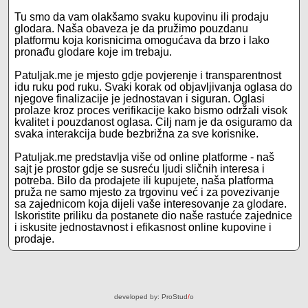
Tu smo da vam olakšamo svaku kupovinu ili prodaju
glodara. Naša obaveza je da pružimo pouzdanu
platformu koja korisnicima omogućava da brzo i lako
pronađu glodare koje im trebaju.
Patuljak.me je mjesto gdje povjerenje i transparentnost
idu ruku pod ruku. Svaki korak od objavljivanja oglasa do
njegove finalizacije je jednostavan i siguran. Oglasi
prolaze kroz proces verifikacije kako bismo održali visok
kvalitet i pouzdanost oglasa. Cilj nam je da osiguramo da
svaka interakcija bude bezbrižna za sve korisnike.
Patuljak.me predstavlja više od online platforme - naš
sajt je prostor gdje se susreću ljudi sličnih interesa i
potreba. Bilo da prodajete ili kupujete, naša platforma
pruža ne samo mjesto za trgovinu već i za povezivanje
sa zajednicom koja dijeli vaše interesovanje za glodare.
Iskoristite priliku da postanete dio naše rastuće zajednice
i iskusite jednostavnost i efikasnost online kupovine i
prodaje.
developed by:
ProStud
/
o