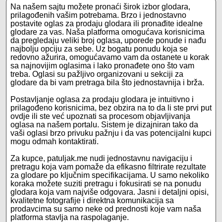
Na našem sajtu možete pronaći širok izbor glodara,
prilagođenih vašim potrebama. Brzo i jednostavno
postavite oglas za prodaju glodara ili pronađite idealne
glodare za vas. Naša platforma omogućava korisnicima
da pregledaju veliki broj oglasa, uporede ponude i nađu
najbolju opciju za sebe. Uz bogatu ponudu koja se
redovno ažurira, omogućavamo vam da ostanete u korak
sa najnovijim oglasima i lako pronađete ono što vam
treba. Oglasi su pažljivo organizovani u sekciji za
glodare da bi vam pretraga bila što jednostavnija i brža.
Postavljanje oglasa za prodaju glodara je intuitivno i
prilagođeno korisnicima, bez obzira na to da li ste prvi put
ovdje ili ste već upoznati sa procesom objavljivanja
oglasa na našem portalu. Sistem je dizajniran tako da
vaši oglasi brzo privuku pažnju i da vas potencijalni kupci
mogu odmah kontaktirati.
Za kupce, patuljak.me nudi jednostavnu navigaciju i
pretragu koja vam pomaže da efikasno filtrirate rezultate
za glodare po ključnim specifikacijama. U samo nekoliko
koraka možete suziti pretragu i fokusirati se na ponudu
glodara koja vam najviše odgovara. Jasni i detaljni opisi,
kvalitetne fotografije i direktna komunikacija sa
prodavcima su samo neke od prednosti koje vam naša
platforma stavlja na raspolaganje.