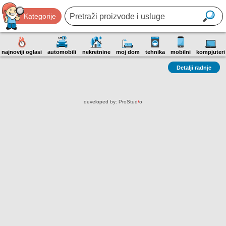
Kategorije
najnoviji oglasi
automobili
nekretnine
moj dom
tehnika
mobilni
kompjuteri
Detalji radnje
developed by:
ProStud
/
o