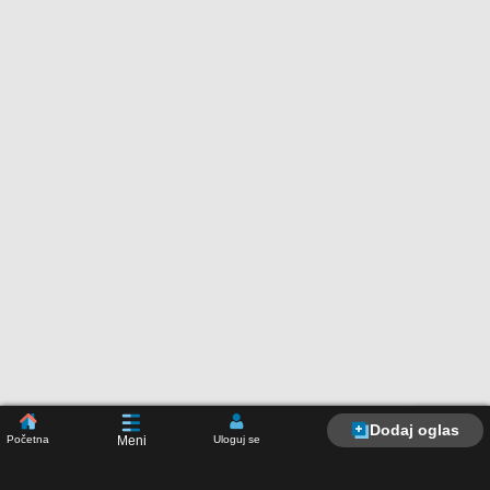
Dodaj oglas
Početna
Uloguj se
Meni