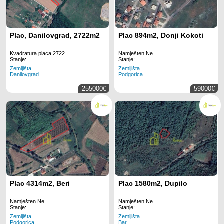
Plac, Danilovgrad, 2722m2
Plac 894m2, Donji Kokoti
Kvadratura placa 2722
Namješten Ne
Stanje:
Stanje:
Zemljišta
Zemljišta
Danilovgrad
Podgorica
255000€
59000€
Plac 4314m2, Beri
Plac 1580m2, Dupilo
Namješten Ne
Namješten Ne
Stanje:
Stanje:
Zemljišta
Zemljišta
Podgorica
Bar