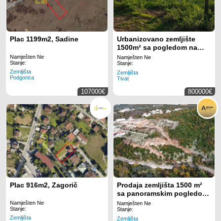
Plac 1199m2, Sadine
Urbanizovano zemljište
1500m² sa pogledom na
more – Mrčevac, Tivat
Namješten Ne
Namješten Ne
Stanje:
Stanje:
Zemljišta
Zemljišta
Podgorica
Tivat
107000€
800000€
Plac 916m2, Zagorič
Prodaja zemljišta 1500 m²
sa panoramskim pogledom
na more – Pećurice, Dobre
Namješten Ne
Namješten Ne
Stanje:
Vode
Stanje:
Zemljišta
Zemljišta