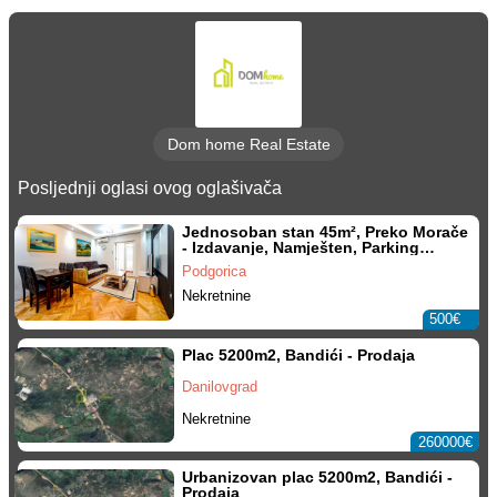
Dom home Real Estate
Posljednji oglasi ovog oglašivača
Jednosoban stan 45m², Preko Morače
- Izdavanje, Namješten, Parking
mjesto
Podgorica
Nekretnine
500€
Plac 5200m2, Bandići - Prodaja
Danilovgrad
Nekretnine
260000€
Urbanizovan plac 5200m2, Bandići -
Prodaja