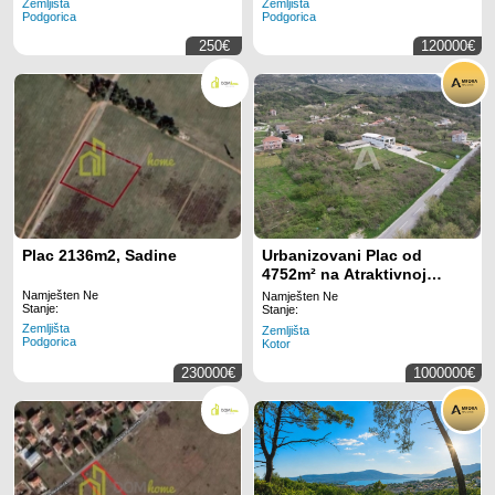
Zemljišta
Zemljišta
Podgorica
Podgorica
250€
120000€
Plac 2136m2, Sadine
Urbanizovani Plac od
4752m² na Atraktivnoj
Lokaciji u Radanovićima,
Namješten Ne
Namješten Ne
Stanje:
Kotor
Stanje:
Zemljišta
Zemljišta
Podgorica
Kotor
230000€
1000000€