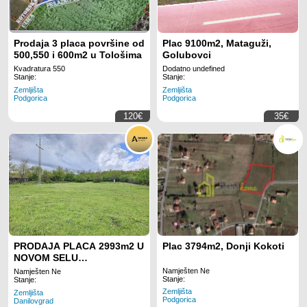
Prodaja 3 placa površine od
Plac 9100m2, Mataguži,
500,550 i 600m2 u Tološima
Golubovci
Kvadratura 550
Dodatno undefined
Stanje:
Stanje:
Zemljišta
Zemljišta
Podgorica
Podgorica
120€
35€
PRODAJA PLACA 2993m2 U
Plac 3794m2, Donji Kokoti
NOVOM SELU
(DANILOVGRAD)
Namješten Ne
Namješten Ne
Stanje:
Stanje:
Zemljišta
Zemljišta
Podgorica
Danilovgrad