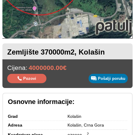
Zemljište 370000m2, Kolašin
Cijena:
4000000.00€
Pozovi
Pošalji poruku
Osnovne informacije:
Grad
Kolašin
Adresa
Kolašin, Crna Gora
2
Kvadratura placa