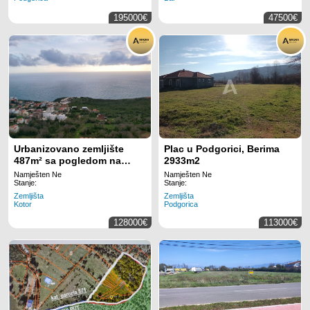
195000€
47500€
Urbanizovano zemljište
Plac u Podgorici, Berima
487m² sa pogledom na
2933m2
more – Krimovica, Kotor
Namješten Ne
Namješten Ne
Stanje:
Stanje:
Zemljišta
Zemljišta
Kotor
Podgorica
128000€
113000€