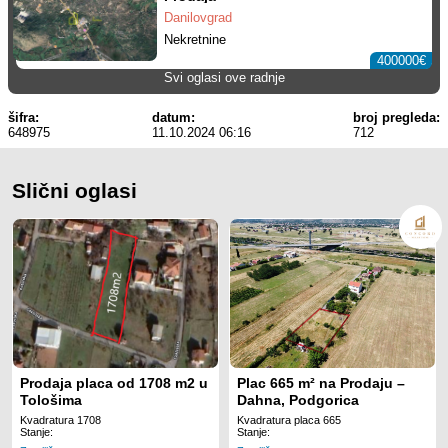
Danilovgrad
Nekretnine
400000€
Svi oglasi ove radnje
šifra:
datum:
broj pregleda:
648975
11.10.2024 06:16
712
Slični oglasi
Prodaja placa od 1708 m2 u
Plac 665 m² na Prodaju –
Tološima
Dahna, Podgorica
Kvadratura 1708
Kvadratura placa 665
Stanje:
Stanje: