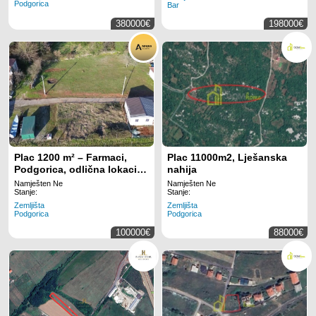
Podgorica
Bar
380000€
198000€
Plac 1200 m² – Farmaci,
Plac 11000m2, Lješanska
Podgorica, odlična lokacija
nahija
za stambenu ili poslovnu
Namješten Ne
Namješten Ne
gradnju
Stanje:
Stanje:
Zemljišta
Zemljišta
Podgorica
Podgorica
100000€
88000€