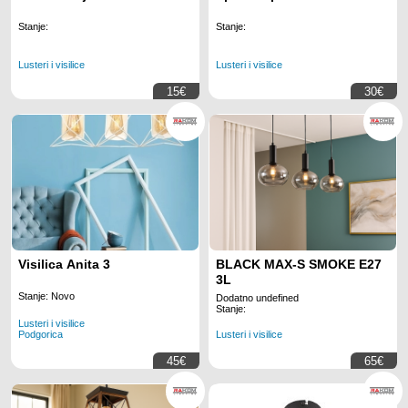
Stanje:
Stanje:
Lusteri i visilice
Lusteri i visilice
15€
30€
Visilica Anita 3
BLACK MAX-S SMOKE E27
3L
Stanje: Novo
Dodatno undefined
Stanje:
Lusteri i visilice
Podgorica
Lusteri i visilice
45€
65€