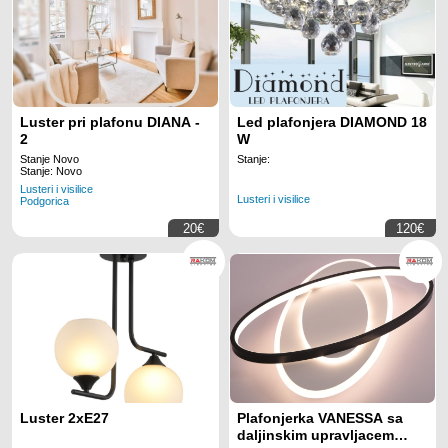
Luster pri plafonu DIANA -
Led plafonjera DIAMOND 18
2
W
Stanje Novo
Stanje:
Stanje: Novo
Lusteri i visilice
Lusteri i visilice
Podgorica
20€
120€
Luster 2xE27
Plafonjerka VANESSA sa
daljinskim upravljacem