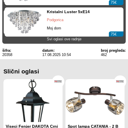
75€
Kristalni Luster 5xE14
Podgorica
Moj dom
75€
Svi oglasi ove radnje
šifra:
datum:
broj pregleda:
20358
17.08.2025 10:54
462
Slični oglasi
Viseci Fenjer DAKOTA Crni
Spot lampa CATANIA - 2 B