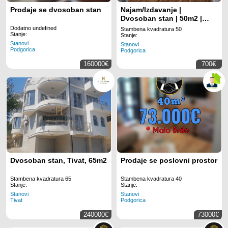
Prodaje se dvosoban stan
Najam/Izdavanje |
Dvosoban stan | 50m2 |
Podgorica, Preko Morače
Dodatno undefined
Stambena kvadratura 50
Stanje:
Stanje:
Stanovi
Stanovi
Podgorica
Podgorica
160000€
700€
Dvosoban stan, Tivat, 65m2
Prodaje se poslovni prostor
Stambena kvadratura 65
Stambena kvadratura 40
Stanje:
Stanje:
Stanovi
Stanovi
Tivat
Podgorica
240000€
73000€