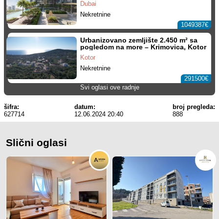
Dubai
Nekretnine
1049387€
Urbanizovano zemljište 2.450 m² sa
pogledom na more – Krimovica, Kotor
Kotor
Nekretnine
291500€
Svi oglasi ove radnje
šifra:
datum:
broj pregleda:
627714
12.06.2024 20:40
888
Slični oglasi