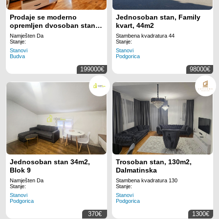
Prodaje se moderno
Jednosoban stan, Family
opremljen dvosoban stan
kvart, 44m2
59m² sa pogledom na more
Namješten Da
Stambena kvadratura 44
– Bečići, Budva
Stanje:
Stanje:
Stanovi
Stanovi
Budva
Podgorica
199000€
98000€
Jednosoban stan 34m2,
Trosoban stan, 130m2,
Blok 9
Dalmatinska
Namješten Da
Stambena kvadratura 130
Stanje:
Stanje:
Stanovi
Stanovi
Podgorica
Podgorica
370€
1300€