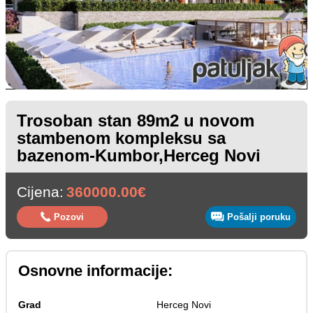
Trosoban stan 89m2 u novom
stambenom kompleksu sa
bazenom-Kumbor,Herceg Novi
Cijena:
360000.00€
Pozovi
Pošalji poruku
Osnovne informacije:
Grad
Herceg Novi