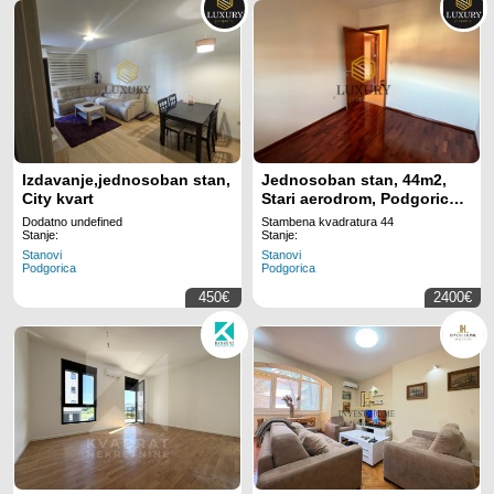
Izdavanje,jednosoban stan,
Jednosoban stan, 44m2,
City kvart
Stari aerodrom, Podgorica,
Prodaja
Dodatno undefined
Stambena kvadratura 44
Stanje:
Stanje:
Stanovi
Stanovi
Podgorica
Podgorica
450€
2400€