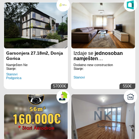
Garsonjera 27.18m2, Donja
Izdaje se
jednosoban
Gorica
namješten
stan,
površine
49m2
, u
Namješten Ne
Dodatno new construction
novom kvartu
Central
Stanje:
Stanje:
Point
u
Podgorici
.
Stanovi
Stanovi
Podgorica
57000€
550€