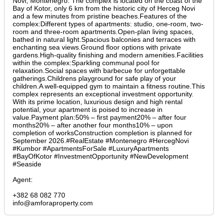
Novi, Montenegro. The complex is located on the coast of the
Bay of Kotor, only 6 km from the historic city of Herceg Novi
and a few minutes from pristine beaches.Features of the
complex:Different types of apartments: studio, one-room, two-
room and three-room apartments.Open-plan living spaces,
bathed in natural light.Spacious balconies and terraces with
enchanting sea views.Ground floor options with private
gardens.High-quality finishing and modern amenities.Facilities
within the complex:Sparkling communal pool for
relaxation.Social spaces with barbecue for unforgettable
gatherings.Childrens playground for safe play of your
children.A well-equipped gym to maintain a fitness routine.This
complex represents an exceptional investment opportunity.
With its prime location, luxurious design and high rental
potential, your apartment is poised to increase in
value.Payment plan:50% – first payment20% – after four
months20% – after another four months10% – upon
completion of worksConstruction completion is planned for
September 2026.#RealEstate #Montenegro #HercegNovi
#Kumbor #ApartmentsForSale #LuxuryApartments
#BayOfKotor #InvestmentOpportunity #NewDevelopment
#Seaside
Agent:
+382 68 082 770
info@amforaproperty.com