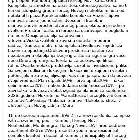
u prelepom Kumboru, opština Herceg Novi, Crna Gora.
Kompleks je smešten na obali Bokokotorskog zaliva, samo 6
km od istorijskog grada Herceg Novog i nekoliko minuta od
netaknutih plaža.Karakteristike kompleksa:Različiti tipovi
stanova: studio, jednosobni, dvosobni i trosobni
stanovi.Dnevni prostori otvorenog plana, okupani prirodnim
svetlom.Prostrani balkoni i terase sa očaravajućim pogledom
na more.Opcije prizemlja sa privatnim
vrtovima.Visokokvalitetna završna obrada i moderni
sadržaji.Sadržaji u okviru kompleksa:Svetlucavi zajednički
bazen za opuštanje.Društveni prostori sa roštiljem za
nezaboravna okupljanja.Dečje igralište za sigurnu igru vaše
dece.Dobro opremljena teretana za održavanje fitnes
rutine.Ovaj kompleks predstavlja izuzetnu investicionu priliku.
Sa svojom odličnom lokacijom, luksuznim dizajnom i visokim
potencijalom za iznajmljivanje, vaš stan je spreman da poveća
svoju vrednost.Plan otplate:50% – prva uplata20% – nakon
četiri meseca20% – nakon dodatna četiri meseca10% – po
završetku radovaZavršetak izgradnje planiran za septembar
2026. godine.#Nekretnine #CrnaGora #HercegNovi #Kumbor
#StanoviNaProdaju #LuksuzniStanovi #BokokotorskiZaliv
#Investicija #Novogradnja #More
Three bedroom apartment 89m2 in a new residential complex
with a swimming pool - Kumbor, Herceg Novi
Real estate, Montenegro, Herceg Novi.L-3A Three bedroom
apartment 89.37m2We present to you a new residential
complex located in beautiful Kumbor, municipality of Herceg