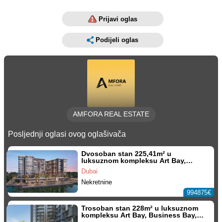
Prijavi oglas
Podijeli oglas
AMFORA REAL ESTATE
Posljednji oglasi ovog oglašivača
Dvosoban stan 225,41m² u
luksuznom kompleksu Art Bay,
Business Bay, Dubai
Dubai
Nekretnine
994875€
Trosoban stan 228m² u luksuznom
kompleksu Art Bay, Business Bay,
Dubai