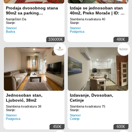
Prodaja dvosobnog stana
Izdaje se jednosoban stan
90m2 sa parking
40m2, Preko Morače | ID: P
mestom,Rozino-Budva
705
Namješten Da
Stambena kvadratura 40
Stanje:
Stanje:
Stanovi
Stanovi
Budva
Podgorica
336000€
480€
Jednosoban stan,
Izdavanje, Dvosoban,
Ljubović, 38m2
Cetinje
Stambena kvadratura 38
Stambena kvadratura 75
Stanje:
Stanje:
Stanovi
Stanovi
Podgorica
Cetinje
450€
600€