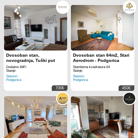
Dvosoban stan,
Dvosoban stan 64m2, Stari
novogradnja, Tuški put
Aerodrom - Podgorica
Dodatno WiFi
Stambena kvadratura 64
Stanje:
Stanje:
Stanovi
Stanovi
Podgorica
Podgorica
700€
450€