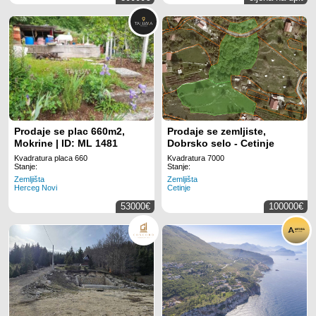
Prodaje se plac 660m2,
Prodaje se zemljiste,
Mokrine | ID: ML 1481
Dobrsko selo - Cetinje
Kvadratura placa 660
Kvadratura 7000
Stanje:
Stanje:
Zemljišta
Zemljišta
Herceg Novi
Cetinje
53000€
100000€