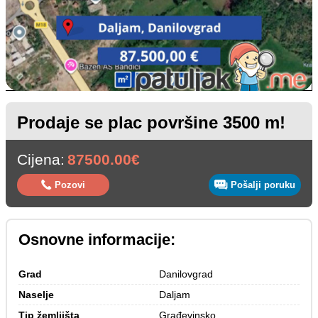
Prodaje se plac površine 3500 m!
Cijena:
87500.00€
Pozovi
Pošalji poruku
Osnovne informacije:
Grad
Danilovgrad
Naselje
Daljam
Tip žemljišta
Građevinsko