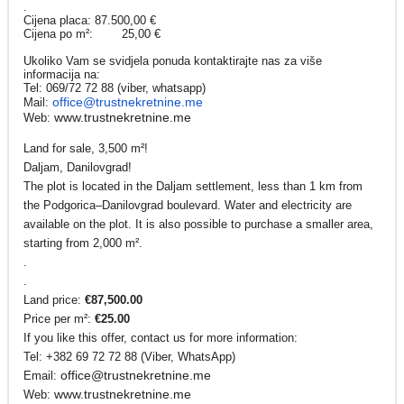
.
Cijena placa: 87.500,00 €
Cijena po m²: 25,00 €
Ukoliko Vam se svidjela ponuda kontaktirajte nas za više
informacija na:
Tel: 069/72 72 88 (viber, whatsapp)
office@trustnekretnine.me
Mail:
www.trustnekretnine.me
Web:
Land for sale, 3,500 m²!
Daljam, Danilovgrad!
The plot is located in the Daljam settlement, less than 1 km from
the Podgorica–Danilovgrad boulevard. Water and electricity are
available on the plot. It is also possible to purchase a smaller area,
starting from 2,000 m².
.
.
Land price:
€87,500.00
Price per m²:
€25.00
If you like this offer, contact us for more information:
Tel: +382 69 72 72 88 (Viber, WhatsApp)
office@trustnekretnine.me
Email:
www.trustnekretnine.me
Web: