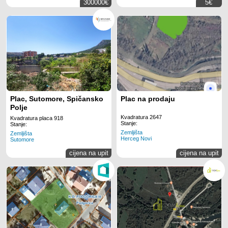
300000€
5€
Plac, Sutomore, Spičansko
Plac na prodaju
Polje
Kvadratura 2647
Kvadratura placa 918
Stanje:
Stanje:
Zemljišta
Zemljišta
Herceg Novi
Sutomore
cijena na upit
cijena na upit