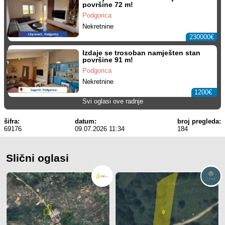
površine 72 m!
Podgorica
Nekretnine
230000€
Izdaje se trosoban namješten stan
površine 91 m!
Podgorica
Nekretnine
1200€
Svi oglasi ove radnje
šifra:
datum:
broj pregleda:
69176
09.07.2026 11:34
184
Slični oglasi