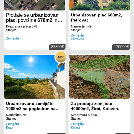
Prodaje se
urbanizovan
Urbanizovan plac 680m2,
plac
, površine
678m2
, na
Petrovac
Zlatici
u
Podgorici
.
Kvadratura placa 678
Namješten Ne
Stanje:
Stanje:
Zemljišta
Zemljišta
Petrovac
83800€
170000€
Urbanizovano zemljište
Za prodaju zemljište
1065m2 sa pogledom na
40000m2, Žirci, Kolašin.
more – Krimovica, Kotor
Namješten Ne
Kvadratura 40000
Stanje:
Stanje:
Zemljišta
Zemljišta
Kotor
Kolašin