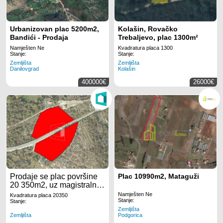
Urbanizovan plac 5200m2,
Kolašin, Rovačko
Bandići - Prodaja
Trebaljevo, plac 1300m²
Namješten Ne
Kvadratura placa 1300
Stanje:
Stanje:
Zemljišta
Zemljišta
Danilovgrad
Kolašin
400000€
26000€
Prodaje se plac površine
Plac 10990m2, Mataguži
20 350m2, uz magistralni
put Podgorica- Cetinje, u
Namješten Ne
Kvadratura placa 20350
Stanje:
mjestu Brežine, nedaleko
Stanje:
Zemljišta
od restorana Šume.
Zemljišta
Podgorica