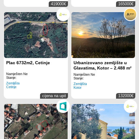
419000€
165000€
Plac 6732m2, Cetinje
Urbanizovano zemljište u
Glavatima, Kotor – 2.488 m²
Namješten Ne
Namješten Ne
Stanje:
Stanje:
Zemljišta
Zemljišta
Cetinje
Kotor
cijena na upit
132000€