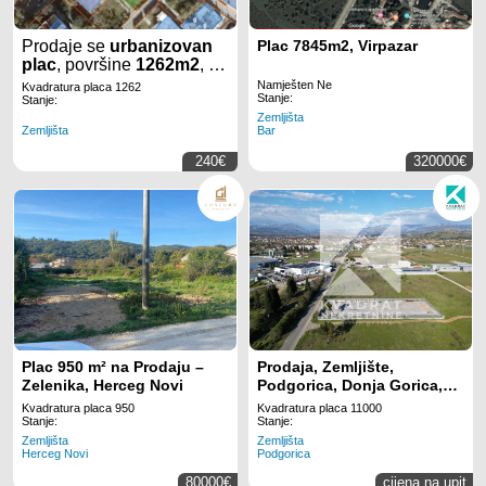
Prodaje se
urbanizovan
Plac 7845m2, Virpazar
plac
, površine
1262m2
, na
Zabjelu
u
Podgorici
.
Namješten Ne
Kvadratura placa 1262
Stanje:
Stanje:
Zemljišta
Zemljišta
Bar
240€
320000€
Plac 950 m² na Prodaju –
Prodaja, Zemljište,
Zelenika, Herceg Novi
Podgorica, Donja Gorica,
11000m2
Kvadratura placa 950
Kvadratura placa 11000
Stanje:
Stanje:
Zemljišta
Zemljišta
Herceg Novi
Podgorica
80000€
cijena na upit