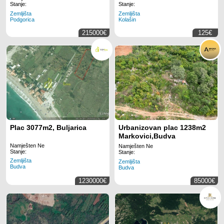
Stanje:
Stanje:
Zemljišta
Zemljišta
Podgorica
Kolašin
215000€
125€
Plac 3077m2, Buljarica
Urbanizovan plac 1238m2
Markovici,Budva
Namješten Ne
Namješten Ne
Stanje:
Stanje:
Zemljišta
Zemljišta
Budva
Budva
1230000€
85000€