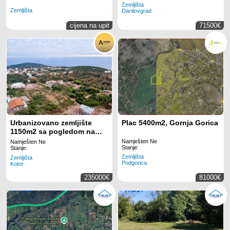
Zemljišta
Zemljišta
Danilovgrad
cijena na upit
71500€
Urbanizovano zemljište
Plac 5400m2, Gornja Gorica
1150m2 sa pogledom na
more – Krimovica, Kotor
Namješten Ne
Namješten Ne
Stanje:
Stanje:
Zemljišta
Zemljišta
Podgorica
Kotor
235000€
81000€