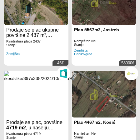
Prodaje se plac ukupne
Plac 5567m2, Jastreb
površine 2.437 m²,
smješten u naselju
Namješten Ne
Kvadratura placa 2437
Stanje:
Doljani, Podgorica.
Stanje:
Zemljišta
Zemljišta
Danilovgrad
45€
58000€
Prodaje se plac, površine
Plac 4467m2, Kosić
4719 m2,
u naselju
Ćurilac
u
Danilovgradu
.
Namješten Ne
Kvadratura placa 4719
Stanje:
Stanje: