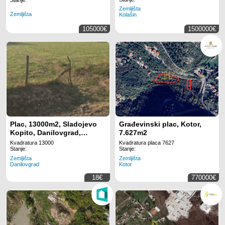
Podgorici
.
Stanje:
Zemljišta
Zemljišta
Kolašin
105000€
1500000€
Plac, 13000m2, Sladojevo
Građevinski plac, Kotor,
Kopito, Danilovgrad,
7.627m2
Prodaja
Kvadratura 13000
Kvadratura placa 7627
Stanje:
Stanje:
Zemljišta
Zemljišta
Danilovgrad
Kotor
18€
770000€