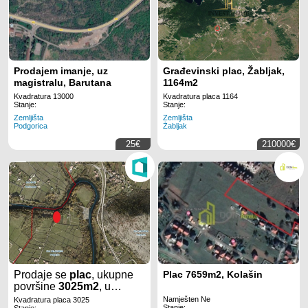
Prodajem imanje, uz
Građevinski plac, Žabljak,
magistralu, Barutana
1164m2
Kvadratura 13000
Kvadratura placa 1164
Stanje:
Stanje:
Zemljišta
Zemljišta
Podgorica
Žabljak
25€
210000€
Prodaje se
plac
, ukupne
Plac 7659m2, Kolašin
površine
3025m2
, u
mjestu
Velje brdo
u
Namješten Ne
Kvadratura placa 3025
Stanje: