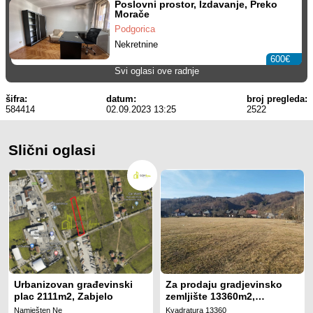
Poslovni prostor, Izdavanje, Preko
Morače
Podgorica
Nekretnine
600€
Svi oglasi ove radnje
šifra:
datum:
broj pregleda:
584414
02.09.2023 13:25
2522
Slični oglasi
Urbanizovan građevinski
Za prodaju gradjevinsko
plac 2111m2, Zabjelo
zemljište 13360m2,
Smajlagića polje, Kolašin
Namješten Ne
Kvadratura 13360