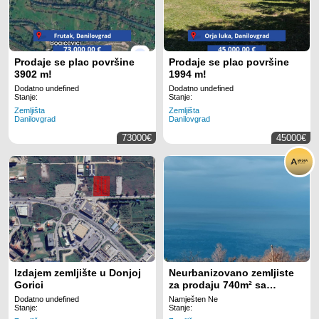
Prodaje se plac površine
Prodaje se plac površine
3902 m!
1994 m!
Dodatno undefined
Dodatno undefined
Stanje:
Stanje:
Zemljišta
Zemljišta
Danilovgrad
Danilovgrad
73000€
45000€
Izdajem zemljište u Donjoj
Neurbanizovano zemljiste
Gorici
za prodaju 740m² sa
pogledom na more,
Dodatno undefined
Namješten Ne
Blizikuće, Budva
Stanje:
Stanje: