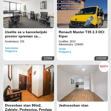
Uselite se u kancelarijski
Renault Master T35 2.3 DCI
prostor spreman za
Kiper
korišćenje za 15 radnih
Kvadratura: 105
Godište: 2012
mjesta na lokaciji Regus
Kilometraža: 129000
Nekretnine
Business Tower
Vozila
Podgorica
Podgorica
Montenegro
3286€
14500€
Dvosoban stan 80m2,
Jednosoban stan
Zabjelo, Podgorica, Prodaja