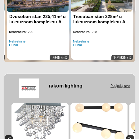
Dvosoban stan 225,41m² u
Trosoban stan 228m² u
luksuznom kompleksu Art
luksuznom kompleksu Art
Bay, Business Bay, Dubai
Bay, Business Bay, Dubai
Kvadratura: 225
Kvadratura: 228
Nekretnine
Nekretnine
N
Dubai
Dubai
K
0€
994875€
1049387€
rakom lighting
Pogledaj sve