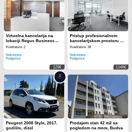
Virtuelna kancelarija na
Pristup profesionalnom
lokaciji Regus Business
kancelarijskom prostoru sa
Tower Montenegro
svim uključenim sadržajima
Kvadratura: 2
Kvadratura: 38
za 5 zaposlenih na lokaciji
Nekretnine
Nekretnine
Regus Business Tower
Podgorica
Podgorica
Montenegro
129€
1148€
Peugeot 2008 Style, 2017.
Prodajem stan 42 m2 sa
godište, dizel
pogledom na more, Budva