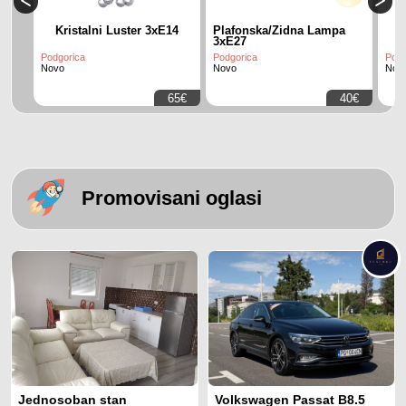
Kristalni Luster 3xE14
Plafonska/Zidna Lampa
3xE27
Podgorica
Podgorica
Podg
Novo
Novo
Nov
65€
40€
Promovisani oglasi
Jednosoban stan
Volkswagen Passat B8.5