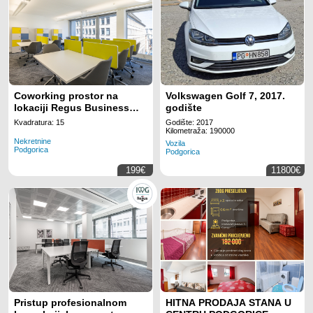
Coworking prostor na
Volkswagen Golf 7, 2017.
lokaciji Regus Business
godište
Tower Montenegro
Kvadratura: 15
Godište: 2017
Kilometraža: 190000
Nekretnine
Vozila
Podgorica
Podgorica
199€
11800€
Pristup profesionalnom
HITNA PRODAJA STANA U