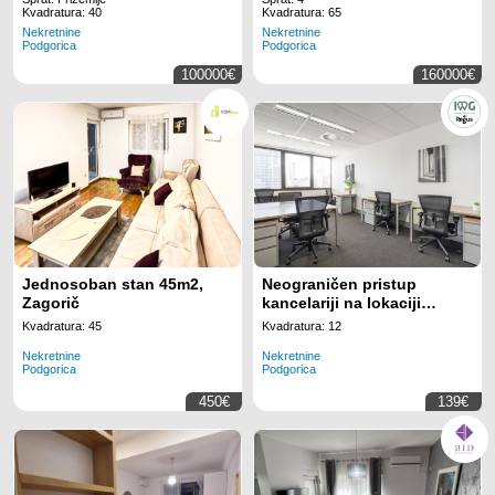
Kvadratura: 40
Kvadratura: 65
Nekretnine
Nekretnine
Podgorica
Podgorica
100000€
160000€
Jednosoban stan 45m2,
Neograničen pristup
Zagorič
kancelariji na lokaciji
Regus Business Tower
Kvadratura: 45
Kvadratura: 12
Montenegro
Nekretnine
Nekretnine
Podgorica
Podgorica
450€
139€