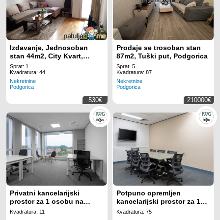
Izdavanje, Jednosoban
Prodaje se trosoban stan
stan 44m2, City Kvart,
87m2, Tuški put, Podgorica
Podgorica
Sprat: 1
Sprat: 5
Kvadratura: 44
Kvadratura: 87
Nekretnine
Nekretnine
Podgorica
Podgorica
530€
210000€
Privatni kancelarijski
Potpuno opremljen
prostor za 1 osobu na
kancelarijski prostor za 10
lokaciji Regus Business
radnih mjesta na lokaciji
Kvadratura: 11
Kvadratura: 75
Tower Montenegro
Regus Business Tower