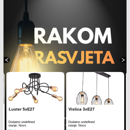
Luster 5xE27
Vislica 3xE27
Dodatno undefined
Dodatno undefined
D
stanje: Novo
stanje: Novo
s