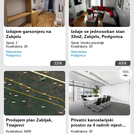
Izdajem garsonjeru na
Izdaje se jednosoban stan
Zabjelu
33m2, Zabjelo, Podgorica
Sprat: 2
Sprat: Visoko prizemlje
Kvadratura: 28
Kvadratura: 33
Nekretnine
Nekretnine
Podgorica
Podgorica
320€
400€
Prodajem plac Zabljak,
Privatni kancelarijski
Tmajevci
prostor za 4 radnih mjesta
na lokaciji Regus Business
Kvadratura: 6000
Kvadratura: 30