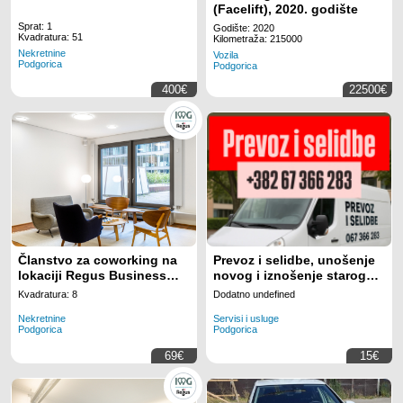
(Facelift), 2020. godište
Sprat: 1
Godište: 2020
Kvadratura: 51
Kilometraža: 215000
Nekretnine
Vozila
Podgorica
Podgorica
400€
22500€
Članstvo za coworking na
Prevoz i selidbe, unošenje
lokaciji Regus Business
novog i iznošenje starog
Tower Montenegro
namještaja
Kvadratura: 8
Dodatno undefined
Nekretnine
Servisi i usluge
Podgorica
Podgorica
69€
15€