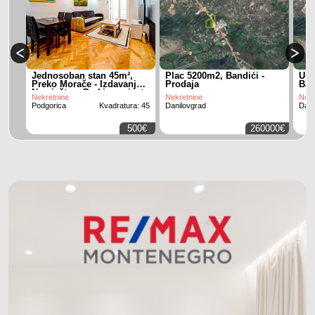
Jednosoban stan 45m²,
Plac 5200m2, Bandići -
Urb
Preko Morače - Izdavanje,
Prodaja
Ban
Namješten, Parking mjesto
Nekretnine
Nekretnine
Nekr
Podgorica
Kvadratura: 45
Danilovgrad
Dani
500€
260000€