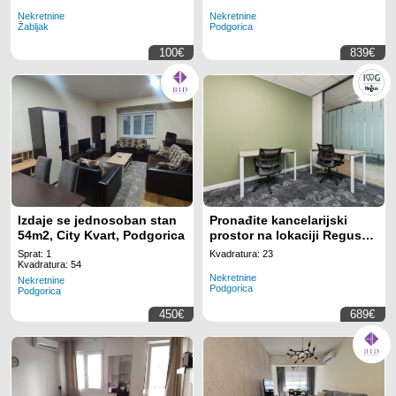
Tower Montenegro
Nekretnine
Nekretnine
Žabljak
Podgorica
100€
839€
Izdaje se jednosoban stan
Pronađite kancelarijski
54m2, City Kvart, Podgorica
prostor na lokaciji Regus
Business Tower
Sprat: 1
Kvadratura: 23
Montenegro za 3
Kvadratura: 54
Nekretnine
zaposlenih uz potpuno
Nekretnine
Podgorica
Podgorica
uključenu uslugu
450€
689€