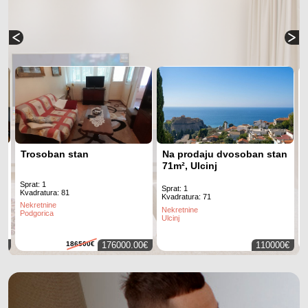
Trosoban stan
Na prodaju dvosoban stan
71m², Ulcinj
Sprat: 1
S
Sprat: 1
Kvadratura: 81
K
Kvadratura: 71
Nekretnine
N
Nekretnine
Podgorica
P
Ulcinj
0€
186500€
176000.00€
110000€