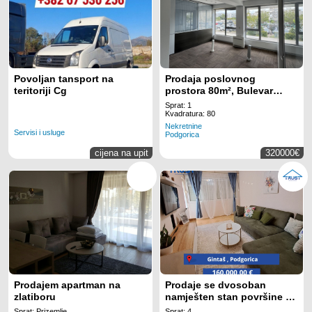
Povoljan tansport na
Prodaja poslovnog
teritoriji Cg
prostora 80m², Bulevar
Džordža Vašingtona,
Sprat: 1
Podgorica
Kvadratura: 80
Nekretnine
Servisi i usluge
Podgorica
cijena na upit
320000€
Prodajem apartman na
Prodaje se dvosoban
zlatiboru
namješten stan površine 65
m!
Sprat: Prizemlje
Sprat: 4