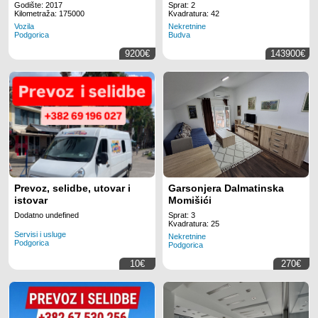
Godište: 2017
Sprat: 2
Kilometraža: 175000
Kvadratura: 42
Vozila
Nekretnine
Podgorica
Budva
9200€
143900€
Prevoz, selidbe, utovar i
Garsonjera Dalmatinska
istovar
Momišići
Dodatno undefined
Sprat: 3
Kvadratura: 25
Servisi i usluge
Nekretnine
Podgorica
Podgorica
10€
270€