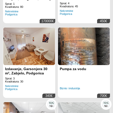
Sprat: 4
Sprat: 1
Kvadratura: 45
Kvadratura: 80
Nekretnine
Nekretnine
Podgorica
Podgorica
170000€
450€
Izdavanje, Garsonjera 30
Pumpa za vodu
m², Zabjelo, Podgorica
Sprat: 3
Kvadratura: 30
Nekretnine
Biznis i industrija
Podgorica
340€
700€