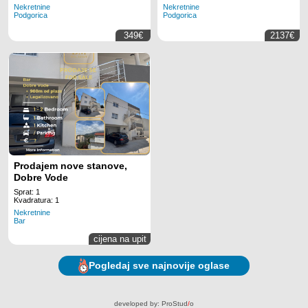
Nekretnine
Nekretnine
Montenegro
Podgorica
Podgorica
349€
2137€
Prodajem nove stanove,
Dobre Vode
Sprat: 1
Kvadratura: 1
Nekretnine
Bar
cijena na upit
Pogledaj sve najnovije oglase
developed by:
ProStud
/
o