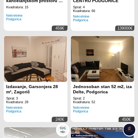
kancelarijskom prostoru sa
CENTRU PODGORICE
svim uključenim sadržajima
Kvadratura: 15
Sprat: 4
za 2 radnih mjesta na
Kvadratura: 66
Nekretnine
lokaciji Regus Business
Nekretnine
Podgorica
Podgorica
Tower Montenegro
459€
139000€
Izdavanje, Garsonjera 28
Jednosoban stan 52 m2, iza
m², Zagorič
Delte, Podgorica
Sprat: 3
Sprat: 2
Kvadratura: 28
Kvadratura: 52
Nekretnine
Nekretnine
Podgorica
Podgorica
240€
450€