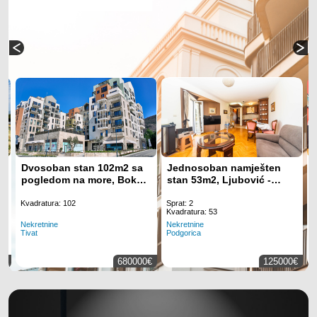
Dvosoban stan 102m2 sa
Jednosoban namješten
–
pogledom na more, Boka
stan 53m2, Ljubović -
Place - Tivat
Podgorica
Kvadratura: 102
Sprat: 2
K
Kvadratura: 53
Nekretnine
N
Nekretnine
Tivat
P
Podgorica
0€
680000€
125000€