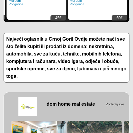
Moj dom
Moj dom
M
Podgorica
Podgorica
P
€
45€
50€
Najveći oglasnik u Crnoj Gori! Ovdje možete naći sve
što želite kupiti ili prodati iz domena: nekretnina,
automobila, sve za kuću, tehnike, mobilnih telefona,
kompjutera i računara, video igara, odjeće i obuće,
sportske opreme, sve za djecu, ljubimaca i još mnogo
toga.
dom home real estate
Pogledaj sve