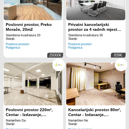
Poslovni prostor, Preko
Privatni kancelarijski
Morače, 20m2
prostor za 4 radnih mjesta
na lokaciji Regus Business
Stambena kvadratura 20
Stambena kvadratura 30
Tower Montenegro
Stanje:
Stanje:
Poslovni prostori
Poslovni prostori
Podgorica
Podgorica
25000€
839€
Poslovni prostor 220m²,
Kancelarijski prostor 80m²,
Centar - Izdavanje,
Centar - Izdavanje,
Nenamješten, Klimatizovan
Namješten, Klimatizovan
Namješten Da
Namješten Ne
Stanje:
Stanje: