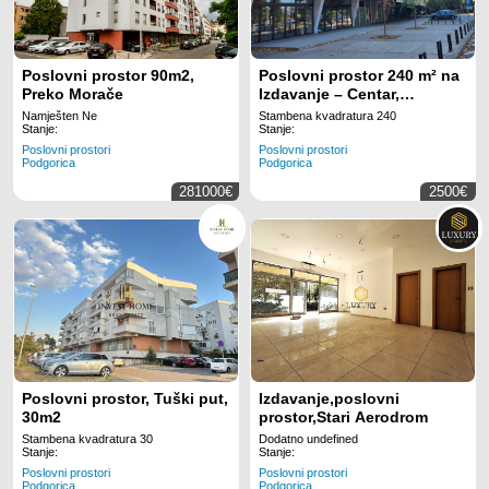
Poslovni prostor 90m2,
Poslovni prostor 240 m² na
Preko Morače
Izdavanje – Centar,
Podgorica
Namješten Ne
Stambena kvadratura 240
Stanje:
Stanje:
Poslovni prostori
Poslovni prostori
Podgorica
Podgorica
281000€
2500€
Poslovni prostor, Tuški put,
Izdavanje,poslovni
30m2
prostor,Stari Aerodrom
Stambena kvadratura 30
Dodatno undefined
Stanje:
Stanje:
Poslovni prostori
Poslovni prostori
Podgorica
Podgorica