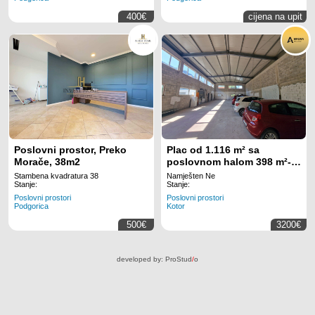
400€
cijena na upit
Poslovni prostor, Preko
Plac od 1.116 m² sa
Morače, 38m2
poslovnom halom 398 m²-
Kotor (na duzi period)
Stambena kvadratura 38
Namješten Ne
Stanje:
Stanje:
Poslovni prostori
Poslovni prostori
Podgorica
Kotor
500€
3200€
developed by:
ProStud
/
o