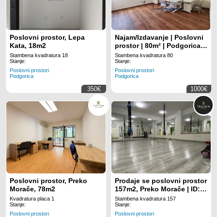
Poslovni prostor, Lepa
Najam/Izdavanje | Poslovni
Kata, 18m2
prostor | 80m² | Podgorica,
Blok 5
Stambena kvadratura 18
Stambena kvadratura 80
Stanje:
Stanje:
Poslovni prostori
Poslovni prostori
Podgorica
Podgorica
350€
1000€
Poslovni prostor, Preko
Prodaje se poslovni prostor
Morače, 78m2
157m2, Preko Morače | ID:
ML 849
Kvadratura placa 1
Stambena kvadratura 157
Stanje:
Stanje:
Poslovni prostori
Poslovni prostori