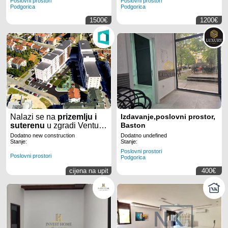
Poslovni prostori
Poslovni prostori
Podgorica
Podgorica
1500€
1200€
Nalazi se na
prizemlju i
Izdavanje,poslovni prostor,
suterenu
u zgradi Ventura
Baston
partners na veoma
Dodatno new construction
Dodatno undefined
prometnoj lokaciji, a
Stanje:
Stanje:
prostor je pogodan za više
Poslovni prostori
Poslovni prostori
Podgorica
namjena jer se nalazi na
ćošku zgrade.
cijena na upit
400€