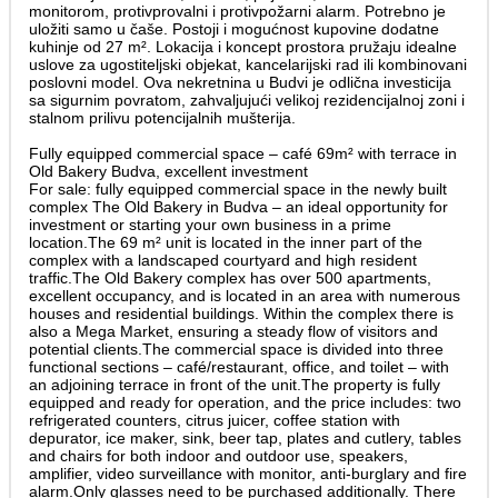
monitorom, protivprovalni i protivpožarni alarm. Potrebno je
uložiti samo u čaše. Postoji i mogućnost kupovine dodatne
kuhinje od 27 m². Lokacija i koncept prostora pružaju idealne
uslove za ugostiteljski objekat, kancelarijski rad ili kombinovani
poslovni model. Ova nekretnina u Budvi je odlična investicija
sa sigurnim povratom, zahvaljujući velikoj rezidencijalnoj zoni i
stalnom prilivu potencijalnih mušterija.
Fully equipped commercial space – café 69m² with terrace in
Old Bakery Budva, excellent investment
For sale: fully equipped commercial space in the newly built
complex The Old Bakery in Budva – an ideal opportunity for
investment or starting your own business in a prime
location.The 69 m² unit is located in the inner part of the
complex with a landscaped courtyard and high resident
traffic.The Old Bakery complex has over 500 apartments,
excellent occupancy, and is located in an area with numerous
houses and residential buildings. Within the complex there is
also a Mega Market, ensuring a steady flow of visitors and
potential clients.The commercial space is divided into three
functional sections – café/restaurant, office, and toilet – with
an adjoining terrace in front of the unit.The property is fully
equipped and ready for operation, and the price includes: two
refrigerated counters, citrus juicer, coffee station with
depurator, ice maker, sink, beer tap, plates and cutlery, tables
and chairs for both indoor and outdoor use, speakers,
amplifier, video surveillance with monitor, anti-burglary and fire
alarm.Only glasses need to be purchased additionally. There