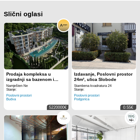
Slični oglasi
Prodaja kompleksa u
Izdavanje, Poslovni prostor
izgradnji sa bazenom i
24m², ulica Slobode
panoramskim pogledom u
Namješten Ne
Stambena kvadratura 24
Markovićima, Budva -
Stanje:
Stanje:
3600m²
Poslovni prostori
Poslovni prostori
Budva
Podgorica
5220000€
0.55€