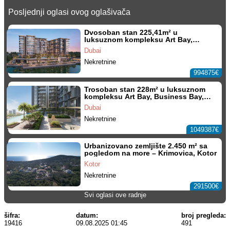
Posljednji oglasi ovog oglašivača
Dvosoban stan 225,41m² u
luksuznom kompleksu Art Bay,
Business Bay, Dubai
Dubai
Nekretnine
994875€
Trosoban stan 228m² u luksuznom
kompleksu Art Bay, Business Bay,
Dubai
Dubai
Nekretnine
1049387€
Urbanizovano zemljište 2.450 m² sa
pogledom na more – Krimovica, Kotor
Kotor
Nekretnine
291500€
Svi oglasi ove radnje
šifra:
datum:
broj pregleda:
19416
09.08.2025 01:45
491