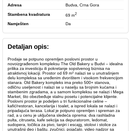
Adresa
Budva, Crna Gora
2
Stambena kvadratura
69 m
Namješten
Da
Detaljan opis:
Prodaje se potpuno opremljen poslovni prostor u
novoizgrađenom kompleksu The Old Bakery u Budvi – idealna
prilika za investiciju ili pokretanje sopstvenog biznisa na
atraktivnoj lokaciji. Prostor od 69 m² nalazi se u unutrašnjem
delu kompleksa sa uređenim dvorištem i visokom frekvencijom
stanara. Old Bakery kompleks ima preko 500+ stanova,
odličnu useljenost i nalazi se u naselju sa brojnim kućama i
stambenim zgradama, a u samom kompleksu se nalazi i Mega
Market, što obezbeđuje stalnu posetu i potencijalne klijente.
Poslovni prostor je podeljen u tri funkcionalne celine –
kafić/restoran, kancelarija i toalet, a ispred lokala se nalazi i
pripadajuća terasa. Lokal je potpuno opremljen i spreman za
rad, a u cenu je uključena sledeća oprema: dva rashladna
pulta, citruseta, kafe sekcija sa depuratorom, ledomat,
sudopera, točilica za pivo, tanjiri i escajg, stolovi i stolice za
unutrašnji deo i baštu, zvučnici, pojačalo, video nadzor sa