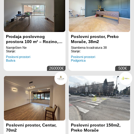
Prodaja poslovnog
Poslovni prostor, Preko
prostora 100 m² – Rozino,
Morače, 38m2
Budva, atraktivna lokacija
Namješten Ne
Stambena kvadratura 38
Stanje:
Stanje:
Poslovni prostori
Poslovni prostori
Budva
Podgorica
260000€
500€
Poslovni prostor, Centar,
Poslovni prostor 150m2,
70m2
Preko Morače