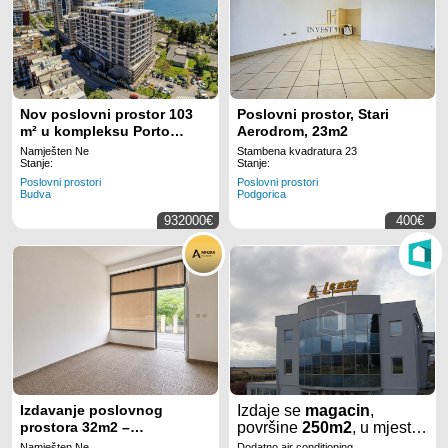
Nov poslovni prostor 103
Poslovni prostor, Stari
m² u kompleksu Porto
Aerodrom, 23m2
Budva – prva linija mora,
Namješten Ne
Stambena kvadratura 23
prizemlje, mogućnost
Stanje:
Stanje:
odloženog plaćanja
Poslovni prostori
Poslovni prostori
Budva
Podgorica
932000€
400€
Izdavanje poslovnog
Izdaje se
magacin
,
prostora 32m2 –
površine
250m2
, u mjestu
Podkosljun, Budva
Kuće
Rakića
u
Namješten Ne
Dodatno air conditioning