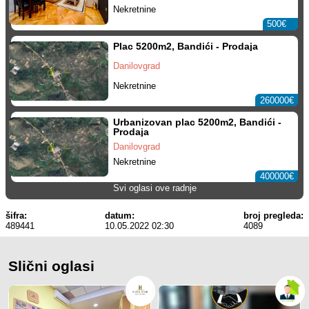
Nekretnine
500€
Plac 5200m2, Bandići - Prodaja
Danilovgrad
Nekretnine
260000€
Urbanizovan plac 5200m2, Bandići -
Prodaja
Danilovgrad
Nekretnine
400000€
Svi oglasi ove radnje
šifra:
datum:
broj pregleda:
489441
10.05.2022 02:30
4089
Slični oglasi