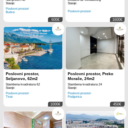
Podgorici
.
Stanje:
Stanje:
Poslovni prostori
Poslovni prostori
Budva
600€
1600€
Poslovni prostor,
Poslovni prostor, Preko
Seljanovo, 62m2
Morače, 24m2
Stambena kvadratura 62
Stambena kvadratura 24
Stanje:
Stanje:
Poslovni prostori
Poslovni prostori
Tivat
Podgorica
1000€
450€