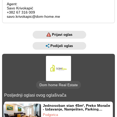
Agent:
Savo Krivokapić
+382 67 316 009
savo.krivokapic@dom-home.me
Prijavi oglas
Podijeli oglas
Dom home Real Estate
Posljednji oglasi ovog oglašivača
Jednosoban stan 45m², Preko Morače
- Izdavanje, Namješten, Parking
mjesto
Podgorica