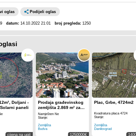
avi oglas
Podijeli oglas
9
datum:
14.10.2022 21:01
broj pregleda:
1250
oglasi
12m², Doljani -
Prodaja građevinskog
Plac, Grbe, 4724m2
 Solarni paneli
zemljišta 2.869 m² za
izgradnju 15 luksuznih
Kvadratura placa 4724
Ne
Namješten Ne
Stanje:
vila – Bečići
Stanje:
Zemljišta
Zemljišta
Budva
Danilovgrad
cijena na upit
1250000€
140