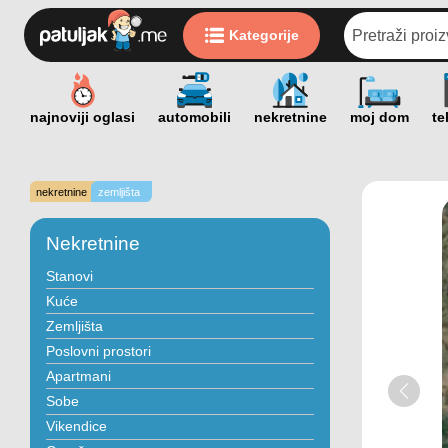
Kategorije
nekretnine
zemljišta
Nekretnine
Stanovi
Kuće
Zemljišta
Poslovni prostori
Apartmani
Sobe
Vikendice