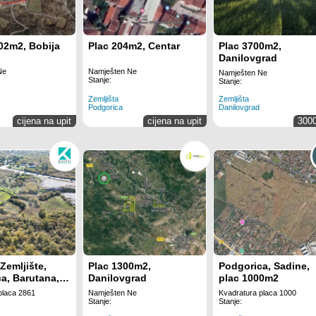
02m2, Bobija
Plac 204m2, Centar
Plac 3700m2,
Danilovgrad
Ne
Namješten Ne
Namješten Ne
Stanje:
Stanje:
Zemljišta
Zemljišta
Podgorica
Danilovgrad
cijena na upit
cijena na upit
300
Zemljište,
Plac 1300m2,
Podgorica, Sadine,
a, Barutana,
Danilovgrad
plac 1000m2
placa 2861
Namješten Ne
Kvadratura placa 1000
Stanje:
Stanje: