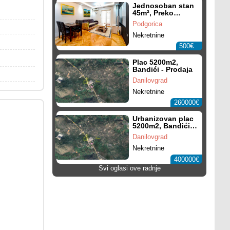
Jednosoban stan
45m², Preko
Morače -
Podgorica
Izdavanje,
Namješten,
Nekretnine
Parking mjesto
500€
Plac 5200m2,
Bandići - Prodaja
Danilovgrad
Nekretnine
260000€
Urbanizovan plac
5200m2, Bandići -
Prodaja
Danilovgrad
Nekretnine
400000€
Svi oglasi ove radnje