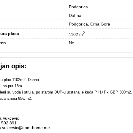
Podgorica
Dahna
Podgorica, Crna Gora
2
ura placa
1102 m
ten
Ne
jan opis:
ju plac 1102m2, Dahna.
zi na put 18m.
eni su voda i struja, po starom DUP-u ucrtana je kuća P+1+Pk GBP 300m2.
laca iznosi 95€/m2.
 Vukčević
 502 891
a.vukcevic@dom-home.me