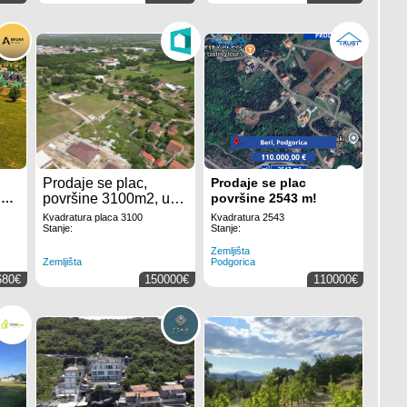
Prodaje se plac,
Prodaje se plac
la
površine 3100m2, u
površine 2543 m!
m
naselju Bandići u
Kvadratura placa 3100
Kvadratura 2543
aku
Danilovgradu.
Stanje:
Stanje:
Zemljišta
Zemljišta
Podgorica
680€
150000€
110000€