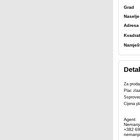
Grad
Naselje
Adresa
Kvadrat
Namješ
Detal
Za proda
Plac zla
Ssproved
Cijena p
Agent:
Nemanja
+382 69
nemanj