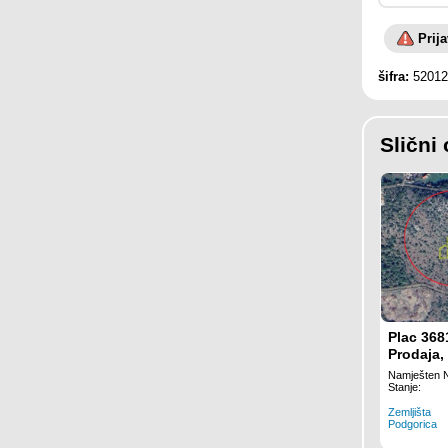
Prij
šifra:
52012
Slični 
Plac 368
Prodaja,
Namješten 
Stanje:
Zemljišta
Podgorica