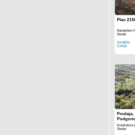
Plac 215
Namješten 
Stanje:
Zemljišta
Cetinje
Prodaja, 
Podgoric
2861m2
Kvadratura 
Stanje: