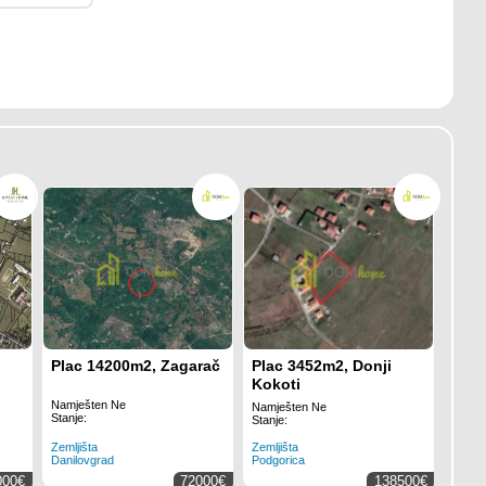
Plac 14200m2, Zagarač
Plac 3452m2, Donji
Kokoti
Namješten Ne
Namješten Ne
Stanje:
Stanje:
Zemljišta
Zemljišta
Danilovgrad
Podgorica
000€
72000€
138500€