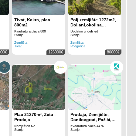
Tivat, Kakrc, plac
Polj.zemljište 1272m2,
800m2
Doljani,okolina
Podgorice
Kvadratura placa 800
Dodatno undefined
Stanje:
Stanje:
Zemljišta
Zemljišta
Tivat
Podgorica
000€
126000€
80000€
Plac 21270m², Zeta -
Prodaja, Zemljište,
Prodaja
Danilovgrad, Pažići,
4476m2
Namješten Ne
Kvadratura placa 4476
Stanje:
Stanje: