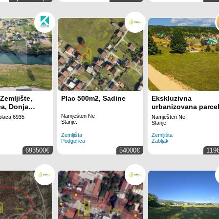
Zemljište,
Plac 500m2, Sadine
Ekskluzivna
a, Donja
urbanizovana parce
6935m2
704 m² u planinsko
Namješten Ne
placa 6935
Namješten Ne
Stanje:
kompleksu na Žablj
Stanje:
Zemljišta
Zemljišta
Podgorica
Žabljak
693500€
54000€
119