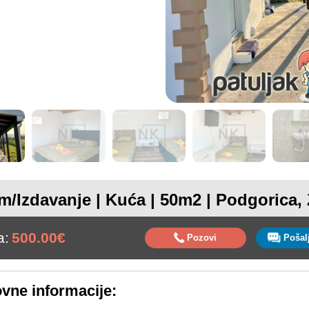
m/Izdavanje | Kuća | 50m2 | Podgorica, 
a:
500.00€
Pozovi
vne informacije: