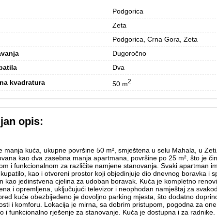
Podgorica
Zeta
Podgorica, Crna Gora, Zeta
avanja
Dugoročno
patila
Dva
2
na kvadratura
50 m
jan opis:
se manja kuća, ukupne površine 50 m², smještena u selu Mahala, u Zeti
ovana kao dva zasebna manja apartmana, površine po 25 m², što je čin
nom i funkcionalnom za različite namjene stanovanja. Svaki apartman i
 kupatilo, kao i otvoreni prostor koji objedinjuje dio dnevnog boravka i s
n kao jedinstvena cjelina za udoban boravak. Kuća je kompletno renov
na i opremljena, uključujući televizor i neophodan namještaj za svako
spred kuće obezbijeđeno je dovoljno parking mjesta, što dodatno doprin
osti i komforu. Lokacija je mirna, sa dobrim pristupom, pogodna za one 
o i funkcionalno rješenje za stanovanje. Kuća je dostupna i za radnike