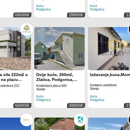
, Budva
Kuće
Kuće
Podgorica
Podgorica
685000€
288000€
1
 vila 222m2 u
Dvije kuće, 260m2,
Izdavanje,kuca,Mom
i na placu
Zlatica, Podgorica,
ornja Gorica -
Prodaja
Dodatno undefined
vadratura 222
Kvadratura placa 600
Stanje:
ca
Stanje:
Kuće
Kuće
Podgorica
Podgorica
660000€
308000€
1