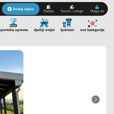
Dodaj oglas
Radnje
Servisi i usluge
Uloguj se