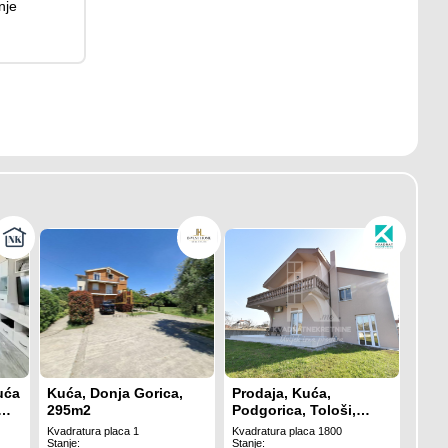
nje
uća
Kuća, Donja Gorica,
Prodaja, Kuća,
295m2
Podgorica, Tološi,
500m2
Kvadratura placa 1
Kvadratura placa 1800
Stanje:
Stanje: