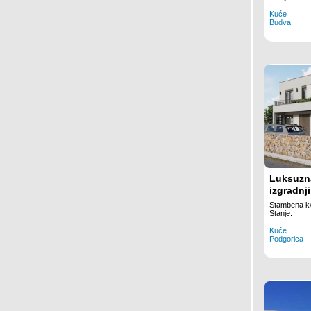
Reževići
Kuće
Budva
Luksuzna
izgradnj
500m2, G
Stambena k
Podgori
Stanje:
Kuće
Podgorica