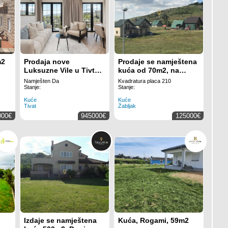
m2
Prodaja nove
Prodaje se namještena
Luksuzne Vile u Tivtu
kuća od 70m2, na
– 160m²
placu od 210m2,
Namješten Da
Kvadratura placa 210
Žabljak | ID: ML 433
Stanje:
Stanje:
Kuće
Kuće
Tivat
Žabljak
000€
945000€
125000€
Izdaje se namještena
Kuća, Rogami, 59m2