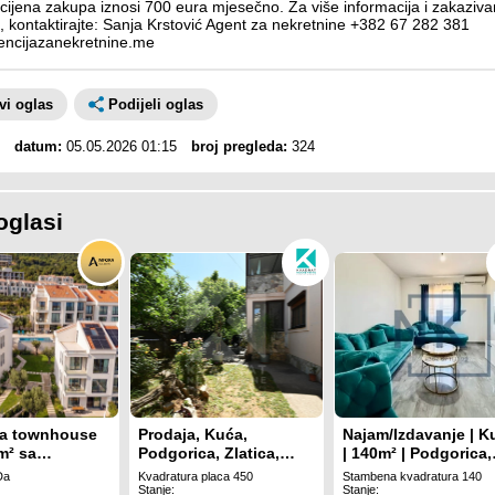
 cijena zakupa iznosi 700 eura mjesečno. Za više informacija i zakaziva
, kontaktirajte: Sanja Krstović Agent za nekretnine +382 67 282 381
ncijazanekretnine.me
avi oglas
Podijeli oglas
datum:
05.05.2026 01:15
broj pregleda:
324
oglasi
a townhouse
Prodaja, Kuća,
Najam/Izdavanje | K
m² sa
Podgorica, Zlatica,
| 140m² | Podgorica,
m bazenom i
302m2
Kokoti
Da
Kvadratura placa 450
Stambena kvadratura 140
m na more-
Stanje:
Stanje: