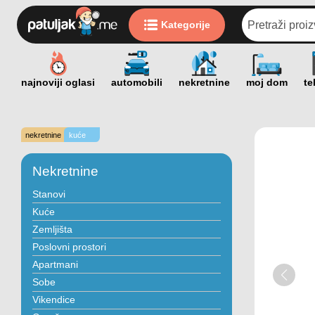
Kategorije
nekretnine
kuće
Nekretnine
Stanovi
Kuće
Zemljišta
Poslovni prostori
Apartmani
Sobe
Vikendice