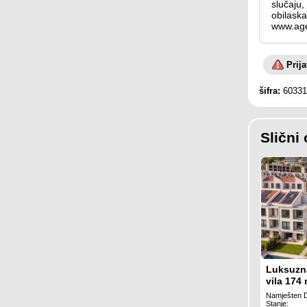
slučaju,
obilaska
www.age
Prij
šifra:
60331
Slični 
Luksuzn
vila 174 
privatni
Namješten 
pogledo
Stanje: