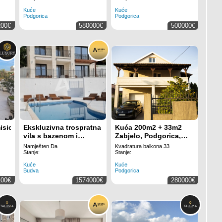
Kuće
Kuće
Podgorica
Podgorica
200€
580000€
500000€
isici
Ekskluzivna trospratna
Kuća 200m2 + 33m2
vila s bazenom i
Zabjelo, Podgorica,
pogledom na more,
Prodaja
Namješten Da
Kvadratura balkona 33
Skočidevojka,Reževići
Stanje:
Stanje:
Kuće
Kuće
Budva
Podgorica
100€
1574000€
280000€