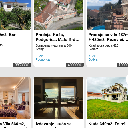
0m2, Bar
Prodaja, Kuća,
Prodaje se vila 437
Podgorica, Malo Brdo,
+ 425m2, Reževići,
300m2
Budva | ID: ML 625
Da
Stambena kvadratura 300
Kvadratura placa 425
Stanje:
Stanje:
Kuće
Kuće
Podgorica
Budva
385000€
400000€
1000
 Vila 560m2,
Izdavanje, kuća sa
Kuća 340m2, Tološi