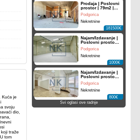
Prodaja | Poslovni
prostor | 79m2 |
Podgorica,
Podgorica
Ljubović
Nekretnine
181500€
Najam/Izdavanje |
Poslovni prostor |
150m² | Podgorica,
Podgorica
Vrela Ribnička
Nekretnine
1000€
Najam/Izdavanje |
Poslovni prostor |
70m2 | Podgorica,
Podgorica
Zabjelo
Nekretnine
. Kuća je
800€
i
Svi oglasi ove radnje
ma svoju
pavaći dio,
irana,
dnevni
osi
koji traže
. U tom