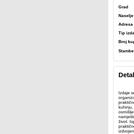
Grad
Naselje
Adresa
Tip izd
Broj ku
Stambe
Detal
Izdaje 
organiz
praktič
kuhinju,
osmišlje
namješte
život. I
praktičn
izdvojen