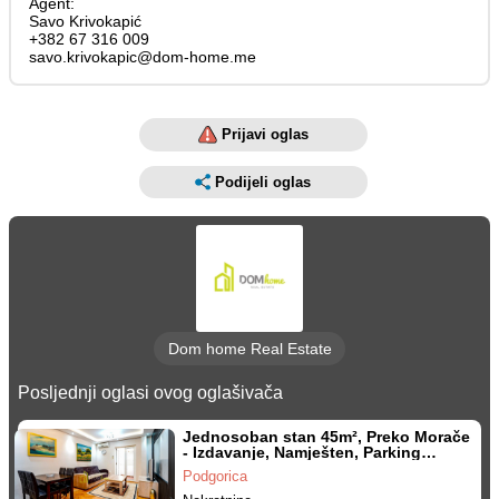
Agent:
Savo Krivokapić
+382 67 316 009
savo.krivokapic@dom-home.me
Prijavi oglas
Podijeli oglas
Dom home Real Estate
Posljednji oglasi ovog oglašivača
Jednosoban stan 45m², Preko Morače
- Izdavanje, Namješten, Parking
mjesto
Podgorica