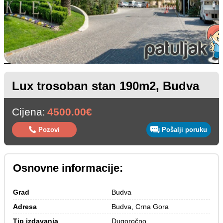
Lux trosoban stan 190m2, Budva
Cijena:
4500.00€
Pozovi
Pošalji poruku
Osnovne informacije:
Grad
Budva
Adresa
Budva, Crna Gora
Tip izdavanja
Dugoročno