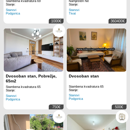
bazenom – Tivat, Mrčevac
Stambena kvadratura 69
Namješten Ne
Stanje:
Stanje:
Stanovi
Stanovi
Podgorica
Tivat
1000€
360400€
Dvosoban stan, Pobrežje,
Dvosoban stan
65m2
Stambena kvadratura 65
Stambena kvadratura 65
Stanje:
Stanje:
Stanovi
Stanovi
Podgorica
Podgorica
750€
500€