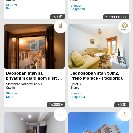
Stanovi
Stanovi
Bar
Podgorica
500€
cijena na upit
Dvosoban stan sa
Jednosoban stan 50m2,
privatnim giardinom u srcu
Preko Morače - Podgorica
Starog grada Kotora
Stambena kvadratura 50
Sprat 3
Stanje:
Stanje:
Stanovi
Stanovi
Kotor
Podgorica
250000€
500€