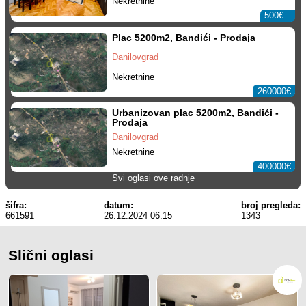
Nekretnine
500€
Plac 5200m2, Bandići - Prodaja
Danilovgrad
Nekretnine
260000€
Urbanizovan plac 5200m2, Bandići -
Prodaja
Danilovgrad
Nekretnine
400000€
Svi oglasi ove radnje
šifra:
datum:
broj pregleda:
661591
26.12.2024 06:15
1343
Slični oglasi