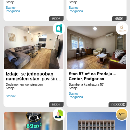
Stanje:
Stanje:
Stanovi
Stanovi
Podgorica
Podgorica
600€
450€
Izdaje
se
jednosoban
Stan 57 m² na Prodaju –
namješten stan
, površine
Centar, Podgorica
45m2
, u
New
Dodatno new construction
Stambena kvadratura 57
City
u
Podgorici.
Stanje:
Stanje:
Stanovi
Stanovi
Podgorica
600€
230000€