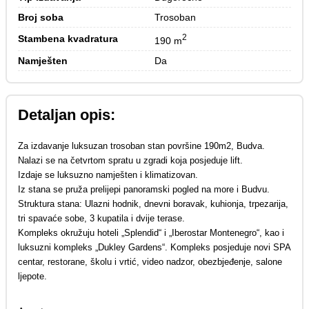
Broj soba
Trosoban
2
Stambena kvadratura
190 m
Namješten
Da
Detaljan opis:
Za izdavanje luksuzan trosoban stan površine 190m2, Budva.
Nalazi se na četvrtom spratu u zgradi koja posjeduje lift.
Izdaje se luksuzno namješten i klimatizovan.
Iz stana se pruža prelijepi panoramski pogled na more i Budvu.
Struktura stana: Ulazni hodnik, dnevni boravak, kuhionja, trpezarija,
tri spavaće sobe, 3 kupatila i dvije terase.
Kompleks okružuju hoteli „Splendid“ i „Iberostar Montenegro“, kao i
luksuzni kompleks „Dukley Gardens“. Kompleks posjeduje novi SPA
centar, restorane, školu i vrtić, video nadzor, obezbjeđenje, salone
ljepote.