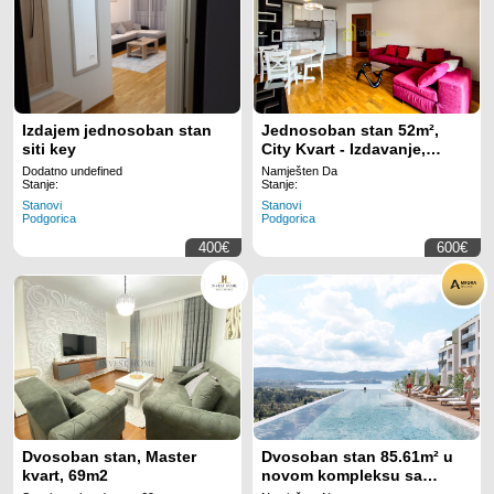
Izdajem jednosoban stan
Jednosoban stan 52m²,
siti key
City Kvart - Izdavanje,
Namješten, Klimatizovan
Dodatno undefined
Namješten Da
Stanje:
Stanje:
Stanovi
Stanovi
Podgorica
Podgorica
400€
600€
Dvosoban stan, Master
Dvosoban stan 85.61m² u
kvart, 69m2
novom kompleksu sa