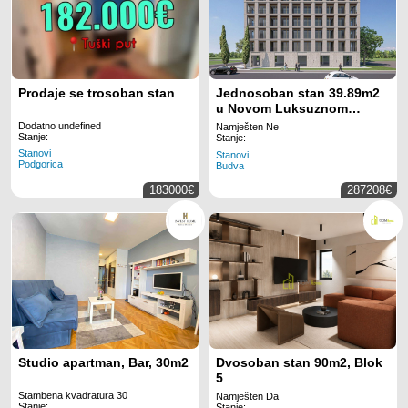
Prodaje se trosoban stan
Jednosoban stan 39.89m2
u Novom Luksuznom
Kompleksu u Centru Budve
Dodatno undefined
Namješten Ne
Stanje:
– Bulevar
Stanje:
Stanovi
Stanovi
Podgorica
Budva
183000€
287208€
Studio apartman, Bar, 30m2
Dvosoban stan 90m2, Blok
5
Stambena kvadratura 30
Namješten Da
Stanje:
Stanje: