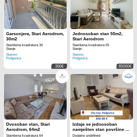
Garsonjera, Stari Aerodrom,
Jednosoban stan 55m2,
30m2
Stari Aerodrom
Stambena kvadratura 30
Stambena kvadratura 55
Stanje:
Stanje:
Stanovi
Stanovi
Podgorica
Podgorica
300€
85000€
Dvosoban stan, Stari
Izdaje se jednosoban
Aerodrom, 64m2
namješten stan površine 45
m!
Stambena kvadratura 64
Dodatno undefined