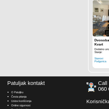
Dvosoban
Kvart
Dodatno und
Stanje:
Stanovi
Podgorica
Patuljak kontakt
Call
060 
O Patuljku
Česta pitanja
Korisničk
Uslovi korišćenja
Online sigurnost