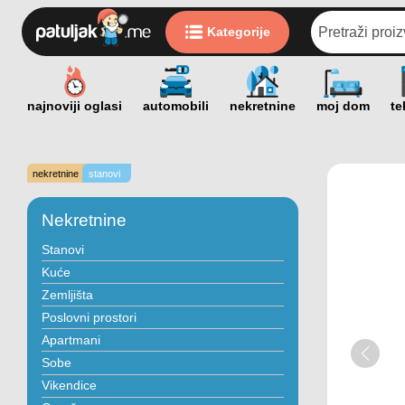
Kategorije
nekretnine
stanovi
Nekretnine
Stanovi
Kuće
Zemljišta
Poslovni prostori
Apartmani
Sobe
Vikendice