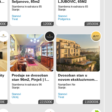
t,
Seljanovo, 85m2
LJUBOVIĆ, 65M2
Stambena kvadratura 85
Stambena kvadratura 65
Stanje:
Stanje:
Stanovi
Stanovi
Tivat
Podgorica
000€
1200€
185000€
ity
Prodaje se dvosoban
Dvosoban stan u
stan 96m2, Pinješ | ID:
novom ekskluzivnom
ML 1420
kompleksu u srcu
Stambena kvadratura 96
Namješten Ne
Porto Montenegra,
Stanje:
Stanje:
Tivat – mogućnost
Stanovi
Stanovi
odloženog plaćanja i
Ulcinj
Tivat
plaćanja u Dubaiju
00€
221500€
1169000€