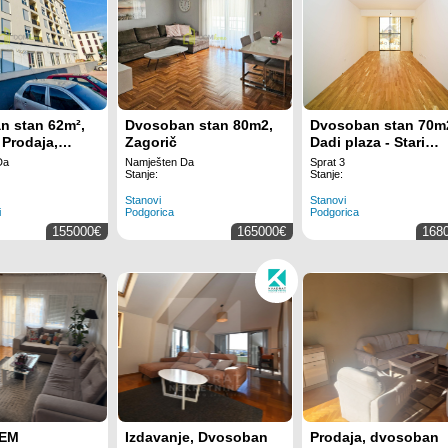
n stan 62m²,
Dvosoban stan 80m2,
Dvosoban stan 70m
 Prodaja,
Zagorič
Dadi plaza - Stari
en,
Aerodrom
Da
Namješten Da
Sprat 3
ovan
Stanje:
Stanje:
Stanovi
Stanovi
i
Podgorica
Podgorica
155000€
165000€
168
EM
Izdavanje, Dvosoban
Prodaja, dvosoban