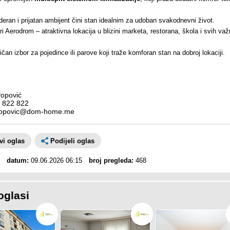
deran i prijatan ambijent čini stan idealnim za udoban svakodnevni život.
i Aerodrom – atraktivna lokacija u blizini marketa, restorana, škola i svih važ
.
čan izbor za pojedince ili parove koji traže komforan stan na dobroj lokaciji.
opović
 822 822
popovic@dom-home.me
avi oglas
Podijeli oglas
datum:
09.06.2026 06:15
broj pregleda:
468
oglasi