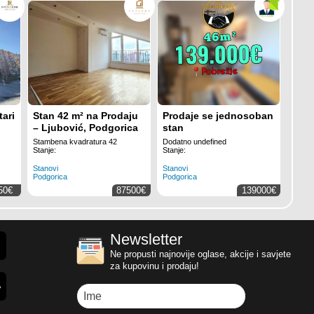
ari
Stan 42 m² na Prodaju
Prodaje se jednosoban
– Ljubović, Podgorica
stan
Stambena kvadratura 42
Dodatno undefined
Stanje:
Stanje:
Stanovi
Stanovi
Podgorica
Podgorica
50€
87500€
139000€
Newsletter
Ne propusti najnovije oglase, akcije i savjete
za kupovinu i prodaju!