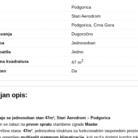
Podgorica
Stari Aerodrom
Podgorica, Crna Gora
avanja
Dugoročno
ba
Jednosoban
patila
Jedno
2
na kvadratura
47 m
ten
Da
jan opis:
aje se jednosoban stan 47m², Stari Aerodrom – Podgorica
n se nalazi na
prvom spratu
stambene zgrade
Master
.
ršina stana:
47m²
, jednosobna struktura sa funkcionalnim rasporedom prosto
je opremljen
multisplit sistemom klimatizacije
, koji pruža dodatni komfor to