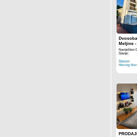
Dvosoba
Meljine -
Namješt
Namješten 
Klimatiz
Stanje:
Stanovi
Herceg Nov
PRODAJ