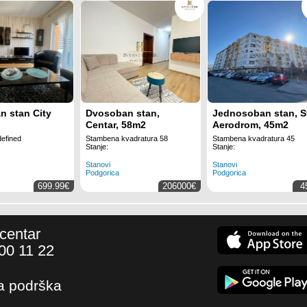
 stan City
Dvosoban stan,
Jednosoban stan, St
Centar, 58m2
Aerodrom, 45m2
efined
Stambena kvadratura 58
Stambena kvadratura 45
Stanje:
Stanje:
Stanovi
Stanovi
Podgorica
Podgorica
699.99€
206000€
4
 centar
00 11 22
a podrška