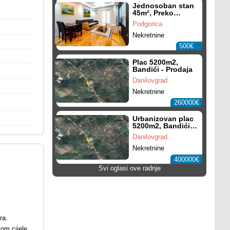
Jednosoban stan
45m², Preko
Morače -
Podgorica
Izdavanje,
Namješten,
Nekretnine
Parking mjesto
500€
Plac 5200m2,
Bandići - Prodaja
Danilovgrad
Nekretnine
260000€
Urbanizovan plac
5200m2, Bandići -
Prodaja
Danilovgrad
Nekretnine
400000€
Svi oglasi ove radnje
ra.
kom cijele