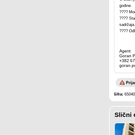
godine.
????️ Mo
???? Star
sadržaja
???? Odli
Agent:
Goran P
+382 67
goran.
Prij
šifra:
65040
Slični 