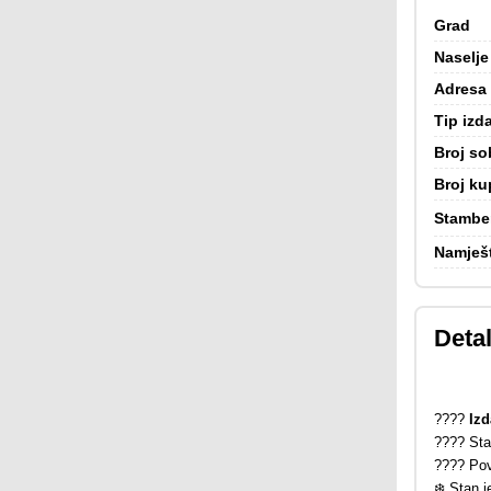
Grad
Naselje
Adresa
Tip izd
Broj so
Broj ku
Stambe
Namješ
Detal
????
Izd
???? Sta
???? Pov
❄️ Stan 