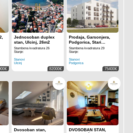
2,
Jednosoban duplex
Prodaja, Garsonjera,
stan, Ulcinj, 26m2
Podgorica, Stari
Aerodrom, 29m2
Stambena kvadratura 26
Stambena kvadratura 29
Stanje:
Stanje:
Stanovi
Stanovi
Ulcinj
Podgorica
000€
82000€
75400€
Dvosoban stan,
DVOSOBAN STAN,