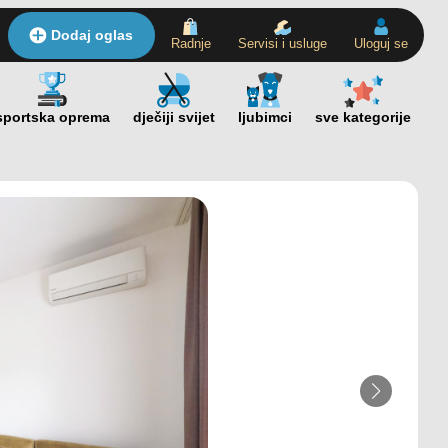
Dodaj oglas
Radnje
Servisi i usluge
Uloguj se