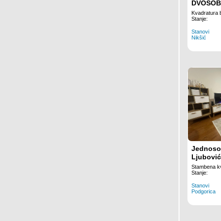
DVOSOB
CENTRU 
Kvadratura 
Stanje:
Stanovi
Nikšić
Jednoso
Ljubović
Stambena kv
Stanje:
Stanovi
Podgorica