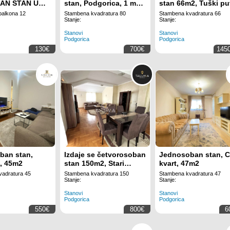
AN STAN U
stan, Podgorica, 1 maj,
stan 66m2, Tuški pu
NIKŠIĆA
80m2
Podgorica
balkona 12
Stambena kvadratura 80
Stambena kvadratura 66
Stanje:
Stanje:
Stanovi
Stanovi
Podgorica
Podgorica
130€
700€
145
ban stan,
Izdaje se četvorosoban
Jednosoban stan, C
, 45m2
stan 150m2, Stari
kvart, 47m2
Aerodrom | ID: P 039
adratura 45
Stambena kvadratura 150
Stambena kvadratura 47
Stanje:
Stanje:
Stanovi
Stanovi
Podgorica
Podgorica
550€
800€
6