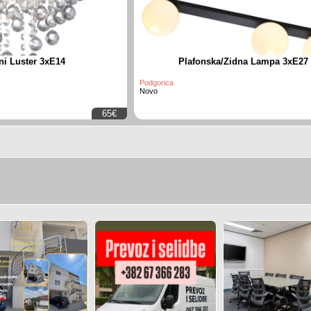
lni Luster 3xE14
Plafonska/Zidna Lampa 3xE27
Podgorica
Novo
65€