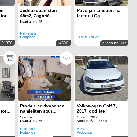
en
Jednosoban stan
Povoljan tansport na
stor za
45m2, Zagorič
teritoriji Cg
 na
Kvadratura: 45
Nekretnine
Podgorica
Servisi i usluge
2137€
450€
cijena na upit
Prodaje se dvosoban
Volkswagen Golf 7,
stor
namješten stan
2017. godište
ćenje
površine 65 m!
Sprat: 4
Godište: 2017
ta na
Kvadratura: 65
Kilometraža: 190000
Nekretnine
Vozila
Podgorica
Podgorica