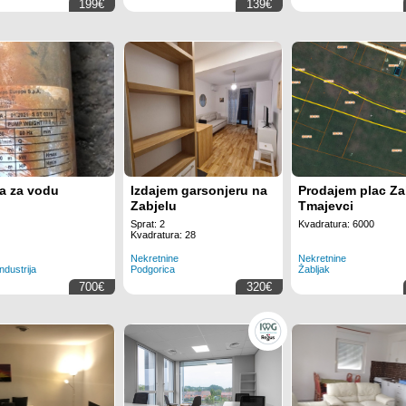
199€
139€
 za vodu
Izdajem garsonjeru na
Prodajem plac Za
Zabjelu
Tmajevci
Sprat: 2
Kvadratura: 6000
Kvadratura: 28
Nekretnine
Nekretnine
industrija
Podgorica
Žabljak
700€
320€