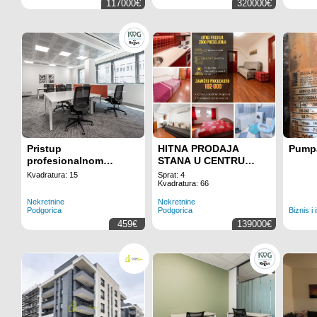
117000€
320000€
Pristup
HITNA PRODAJA
Pumpa
profesionalnom
STANA U CENTRU
kancelarijskom
PODGORICE
Kvadratura: 15
Sprat: 4
prostoru sa svim
Kvadratura: 66
uključenim sadržajima
Nekretnine
Nekretnine
za 2 radnih mjesta na
Podgorica
Podgorica
Biznis i 
lokaciji Regus
459€
139000€
Business Tower
Montenegro