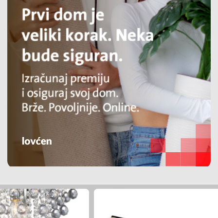
Prelepa kamena vila sa
Prelepa kamena vila sa
Jednosoban stan
Garsonjera na prodaju
Dvo
bazenom i sopstvenom
bazenom i sopstvenom
plažom na samoj obali
plažom na samoj obali
Kvadratura: 120
Kvadratura: 120
Sprat: 4
Sprat: Prizemlje
Sprat
mora,Tivat.
mora,Tivat.
Kvadratura: 44
Kvadratura: 29
Kvadr
Nekretnine
Nekretnine
Nekretnine
Nekretnine
Nekre
Tivat
Tivat
Podgorica
Podgorica
Podgo
1200000€
1200000€
350€
cijena na upit