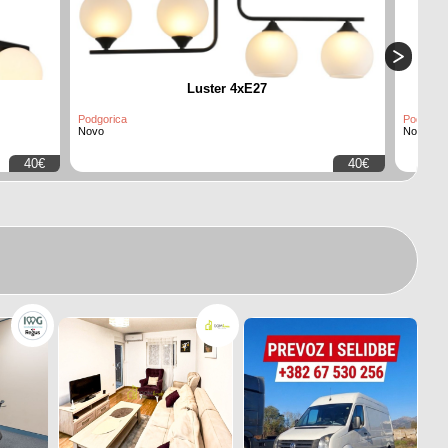
Luster 4xE27
Podgorica
Podgoric
Novo
Novo
40€
40€