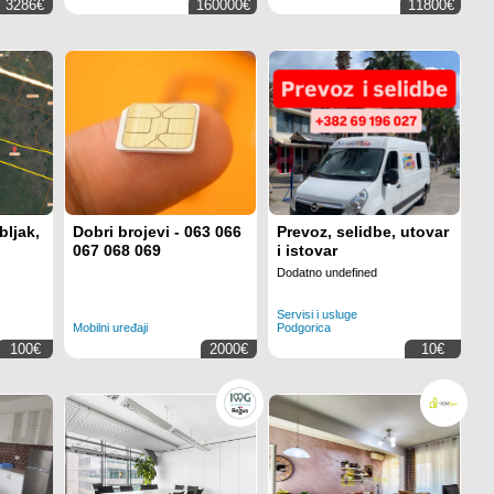
3286€
160000€
11800€
bljak,
Dobri brojevi - 063 066
Prevoz, selidbe, utovar
067 068 069
i istovar
Dodatno undefined
Servisi i usluge
Mobilni uređaji
Podgorica
100€
2000€
10€