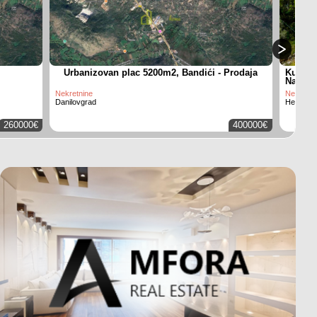
Urbanizovan plac 5200m2, Bandići - Prodaja
Kuća 36
Namješ
Nekretnine
Nekretni
Danilovgrad
Herceg N
260000€
400000€