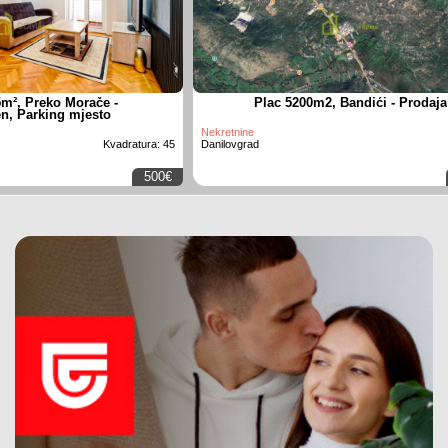
m², Preko Morače -
Plac 5200m2, Bandići - Prodaja
en, Parking mjesto
Nekretnine
Kvadratura: 45
Danilovgrad
500€