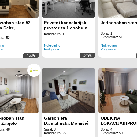
soban stan 52
Privatni kancelarijski
Jednosoban sta
a Delte,
prostor za 1 osobu na
rica
lokaciji Regus
Sprat: 1
Kvadratura: 11
Kvadratura: 51
Business Tower
ura: 52
Montenegro
ine
Nekretnine
Nekretnine
ca
Podgorica
Podgorica
450€
349€
soban stan
Garsonjera
ODLICNA
 Zabjelo
Dalmatinska Momišići
LOKACIJA!!!PR
DVOSOBAN STA
ura: 48
Sprat: 3
Sprat: 4
GINTASA
Kvadratura: 25
Kvadratura: 59