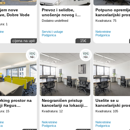
jem nove
Prevoz i selidbe,
Potpuno opremlj
ve, Dobre Vode
unošenje novog i
kancelarijski pro
iznošenje starog
10 radnih mjesta
Dodatno undefined
Kvadratura: 75
namještaja
lokaciji Regus
ura: 1
Business Tower
ine
Servisi i usluge
Nekretnine
Montenegro
Podgorica
Podgorica
cijena na upit
15€
king prostor na
Neograničen pristup
Uselite se u
iji Regus
kancelariji na lokaciji
kancelarijski pro
ess Tower
Regus Business Tower
spreman za koriš
ura: 15
Kvadratura: 12
Kvadratura: 105
enegro
Montenegro
za 15 radnih mjes
lokaciji Regus
ine
Nekretnine
Nekretnine
Business Tower
ca
Podgorica
Podgorica
Montenegro