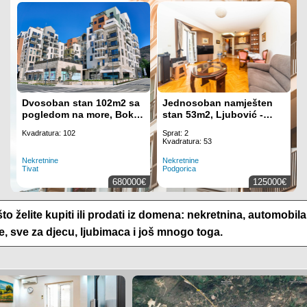
a
Dvosoban stan 102m2 sa
Visilica
Jednosoban namješten
Visilica
–
pogledom na more, Boka
stan 53m2, Ljubović -
Place - Tivat
Podgorica
Kvadratura: 102
Dodatno undefined
Sprat: 2
Dodatno undefined
K
stanje: Novo
Kvadratura: 53
stanje: Novo
Nekretnine
Moj dom
Nekretnine
Moj dom
N
Tivat
Podgorica
Podgorica
Podgorica
P
€
680000€
35€
125000€
35€
o želite kupiti ili prodati iz domena: nekretnina, automobila
, sve za djecu, ljubimaca i još mnogo toga.