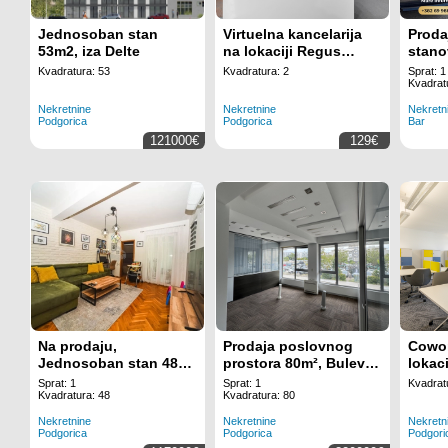
Jednosoban stan
Virtuelna kancelarija
Proda
53m2, iza Delte
na lokaciji Regus
stano
Business Tower
Kvadratura: 53
Kvadratura: 2
Sprat: 1
Montenegro
Kvadrat
Nekretnine
Nekretnine
Nekretn
Podgorica
Podgorica
Bar
121000€
129€
Na prodaju,
Prodaja poslovnog
Cowor
Jednosoban stan 48
prostora 80m², Bulevar
lokac
m², Stari Aerodrom,
Džordža Vašingtona,
Busin
Sprat: 1
Sprat: 1
Kvadrat
Podgorica
Podgorica
Mont
Kvadratura: 48
Kvadratura: 80
Nekretnine
Nekretnine
Nekretn
Podgorica
Podgorica
Podgori