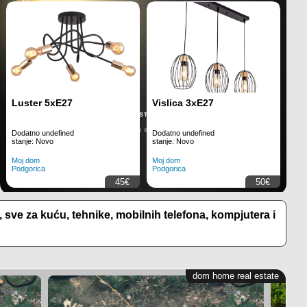
Opremljen kancelarijski
Luster 5xE27
Luksuzna vila 560m2 sa
Vislica 3xE27
Kuća 
LE
prostor 52m2, Preko
bazenom, Begovine -
303m2,
65
Morače - Podgorica
Danilovgrad
vadratura: 52
Dodatno undefined
Kvadratura: 560
Dodatno undefined
Kvadratu
Dod
stanje: Novo
stanje: Novo
stan
ekretnine
Moj dom
Nekretnine
Moj dom
Nekretni
Moj
odgorica
Podgorica
Danilovgrad
Podgorica
Kolašin
Pod
150000€
45€
cijena na upit
50€
, sve za kuću, tehnike, mobilnih telefona, kompjutera i
dom home real estate