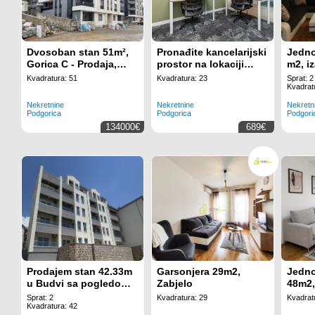
Dvosoban stan 51m²,
Pronađite kancelarijski
Jedno
Gorica C - Prodaja,
prostor na lokaciji
m2, iz
Nenamješten,
Regus Business Tower
Podgo
Kvadratura: 51
Kvadratura: 23
Sprat: 2
Klimatizovan
Montenegro za 3
Kvadrat
zaposlenih uz potpuno
Nekretnine
Nekretnine
Nekretn
uključenu uslugu
Podgorica
Podgorica
Podgori
134000€
689€
Prodajem stan 42.33m
Garsonjera 29m2,
Jedno
u Budvi sa pogledom
Zabjelo
48m2,
na more
Sprat: 2
Kvadratura: 29
Kvadrat
Kvadratura: 42