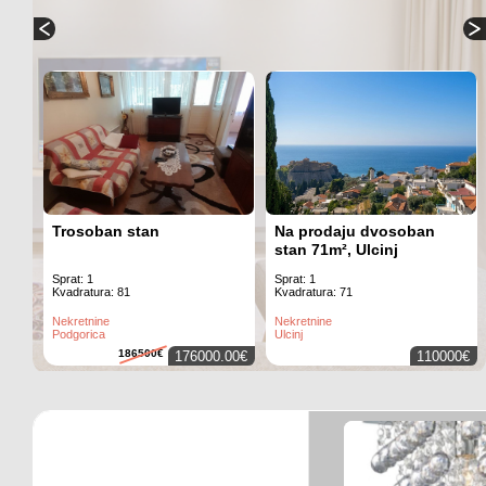
Trosoban stan
Na prodaju dvosoban
stan 71m², Ulcinj
Sprat: 1
Sprat: 1
Kvadratura: 81
Kvadratura: 71
Nekretnine
Nekretnine
Podgorica
Ulcinj
000€
186500€
176000.00€
110000€