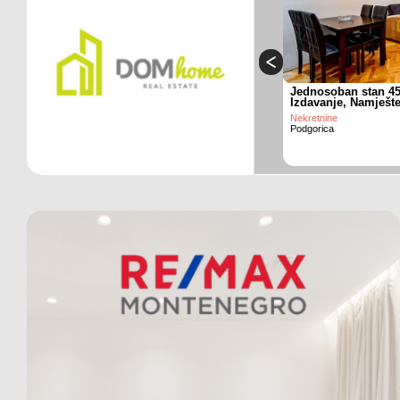
Jednosoban stan 45
Izdavanje, Namješt
Nekretnine
Podgorica