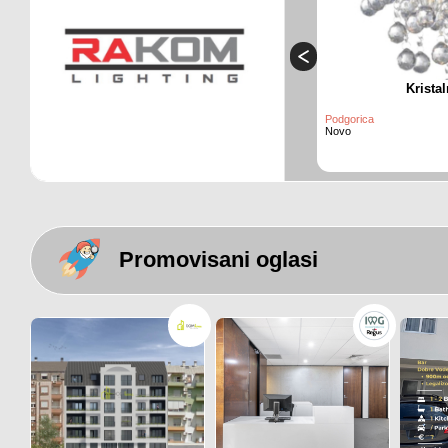
Krista
Podgorica
Novo
Promovisani oglasi