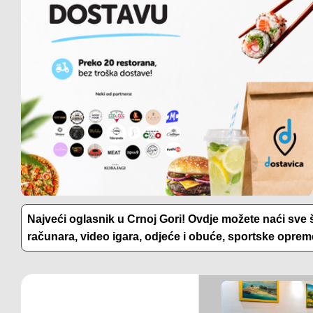
Porodična kuća 250m2 na
Porodična kuća 250m2 n
imanju 18.000m2, Baloči –
imanju 18.000m2, Baloči 
Podgorica
Podgorica
Kvadratura: 18000
Kvadratura: 18000
Nekretnine
Nekretnine
Podgorica
Podgorica
2500€
2500
Najveći oglasnik u Crnoj Gori! Ovdje možete naći sve št
računara, video igara, odjeće i obuće, sportske opreme