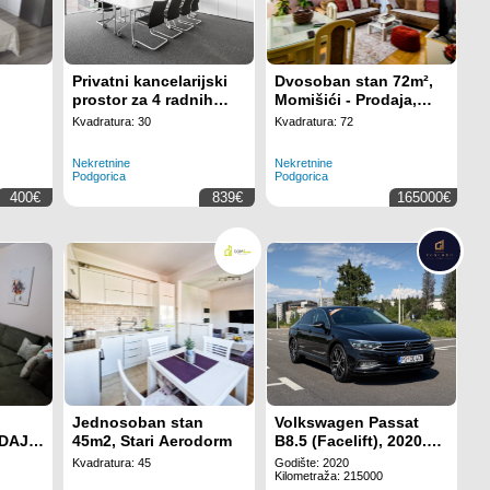
n
Privatni kancelarijski
Dvosoban stan 72m²,
prostor za 4 radnih
Momišići - Prodaja,
mjesta na lokaciji
Polunamješten,
Kvadratura: 30
Kvadratura: 72
Regus Business Tower
Klimatizovan
Montenegro
Nekretnine
Nekretnine
Podgorica
Podgorica
400€
839€
165000€
Jednosoban stan
Volkswagen Passat
ODAJEM
45m2, Stari Aerodorm
B8.5 (Facelift), 2020.
N KOD
godište
Kvadratura: 45
Godište: 2020
Kilometraža: 215000