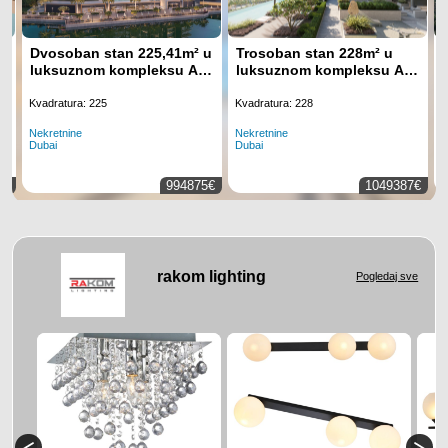
Dvosoban stan 225,41m² u
Trosoban stan 228m² u
luksuznom kompleksu Art
luksuznom kompleksu Art
Bay, Business Bay, Dubai
Bay, Business Bay, Dubai
Kvadratura: 225
Kvadratura: 228
Nekretnine
Nekretnine
N
Dubai
Dubai
K
0€
994875€
1049387€
rakom lighting
Pogledaj sve