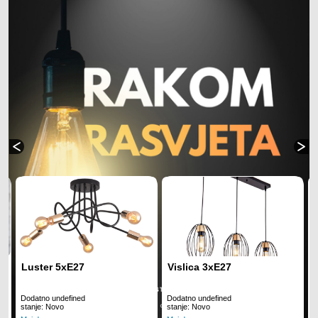
Luster 5xE27
Vislica 3xE27
Dodatno undefined
Dodatno undefined
D
stanje: Novo
stanje: Novo
s