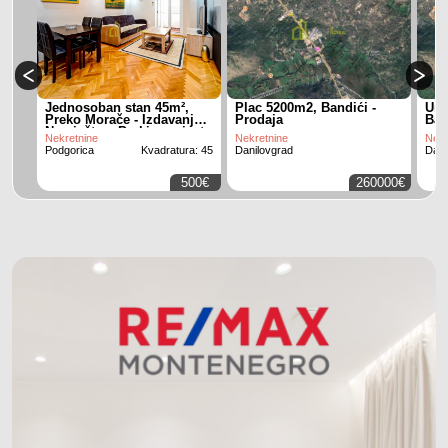
Jednosoban stan 45m²,
Plac 5200m2, Bandići -
Urb
Preko Morače - Izdavanje,
Prodaja
Ban
Namješten, Parking mjesto
Nekretnine
Nekretnine
Nekr
Podgorica
Kvadratura: 45
Danilovgrad
Dani
500€
260000€