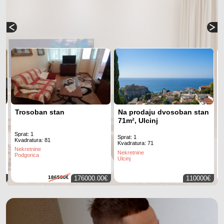
Trosoban stan
Na prodaju dvosoban stan
71m², Ulcinj
Sprat: 1
S
Sprat: 1
Kvadratura: 81
K
Kvadratura: 71
Nekretnine
N
Nekretnine
Podgorica
P
Ulcinj
0€
186500€
176000.00€
110000€