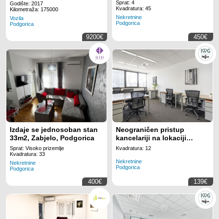
Sprat: 4
Godište: 2017
Kvadratura: 45
Kilometraža: 175000
Nekretnine
Vozila
Podgorica
Podgorica
9200€
450€
Izdaje se jednosoban stan
Neograničen pristup
33m2, Zabjelo, Podgorica
kancelariji na lokaciji
Regus Business Tower
Sprat: Visoko prizemlje
Kvadratura: 12
Montenegro
Kvadratura: 33
Nekretnine
Nekretnine
Podgorica
Podgorica
400€
139€