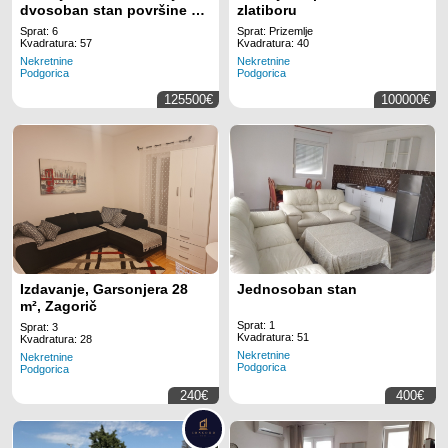
dvosoban stan površine 57
zlatiboru
m!
Sprat: 6
Sprat: Prizemlje
Kvadratura: 57
Kvadratura: 40
Nekretnine
Nekretnine
Podgorica
Podgorica
125500€
100000€
Izdavanje, Garsonjera 28
Jednosoban stan
m², Zagorič
Sprat: 1
Sprat: 3
Kvadratura: 51
Kvadratura: 28
Nekretnine
Nekretnine
Podgorica
Podgorica
240€
400€