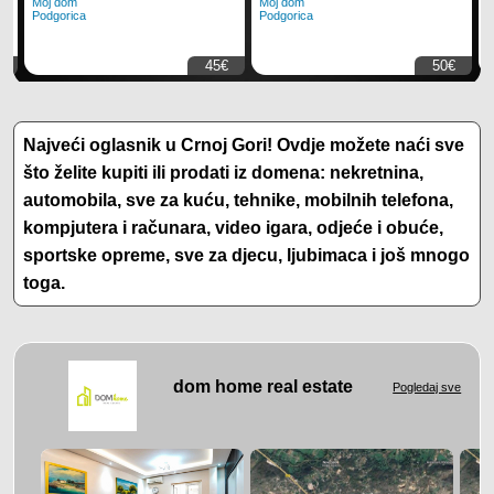
Moj dom
Moj dom
M
Podgorica
Podgorica
P
€
45€
50€
Najveći oglasnik u Crnoj Gori! Ovdje možete naći sve
što želite kupiti ili prodati iz domena: nekretnina,
automobila, sve za kuću, tehnike, mobilnih telefona,
kompjutera i računara, video igara, odjeće i obuće,
sportske opreme, sve za djecu, ljubimaca i još mnogo
toga.
dom home real estate
Pogledaj sve