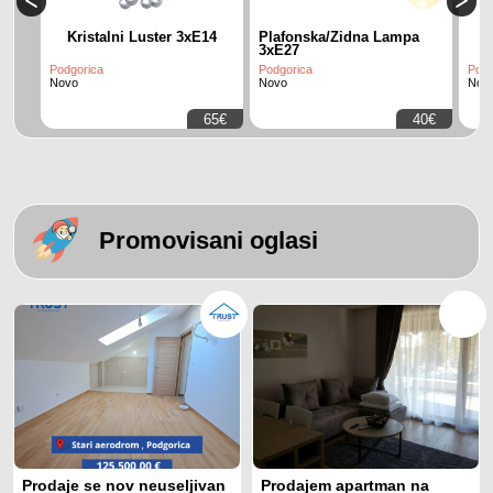
Kristalni Luster 3xE14
Plafonska/Zidna Lampa
3xE27
Podgorica
Podgorica
Podg
Novo
Novo
Nov
65€
40€
Promovisani oglasi
Prodaje se nov neuseljivan
Prodajem apartman na