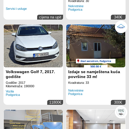
Kvadratura: 30
Nekretnine
Servisi i usluge
Podgorica
cijena na upit
340€
Volkswagen Golf 7, 2017.
Izdaje se namještena kuća
godište
površine 33 m!
Godište: 2017
Kvadratura: 33
Kilometraža: 190000
Nekretnine
Vozila
Podgorica
Podgorica
11800€
300€