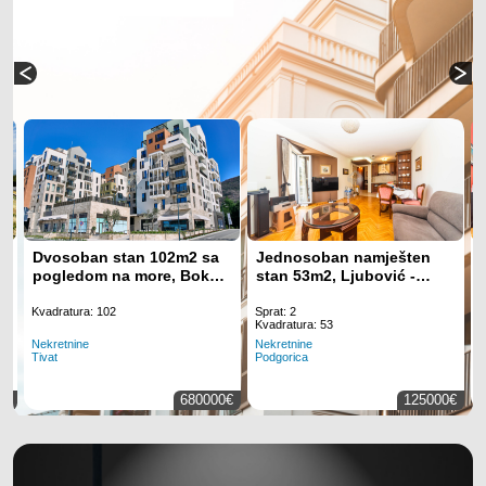
Dvosoban stan 102m2 sa
Jednosoban namješten
–
pogledom na more, Boka
stan 53m2, Ljubović -
Place - Tivat
Podgorica
Kvadratura: 102
Sprat: 2
K
Kvadratura: 53
Nekretnine
N
Nekretnine
Tivat
P
Podgorica
0€
680000€
125000€