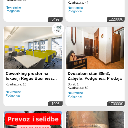
Kvadratura: 44
Tower Montenegro
Nekretnine
Nekretnine
Podgorica
Podgorica
349€
122000€
Coworking prostor na
Dvosoban stan 80m2,
lokaciji Regus Business
Zabjelo, Podgorica, Prodaja
Tower Montenegro
Kvadratura: 15
Sprat: 1
Kvadratura: 80
Nekretnine
Nekretnine
Podgorica
Podgorica
199€
170000€