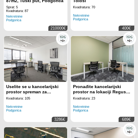
87m2, Tuški put, Podgorica
Tološi
Sprat: 5
Kvadratura: 70
Kvadratura: 87
Nekretnine
Nekretnine
Podgorica
Podgorica
210000€
400€
Uselite se u kancelarijski
Pronađite kancelarijski
prostor spreman za
prostor na lokaciji Regus
korišćenje za 15 radnih
Business Tower
Kvadratura: 105
Kvadratura: 23
mjesta na lokaciji Regus
Montenegro za 3
Nekretnine
Nekretnine
Business Tower
zaposlenih uz potpuno
Podgorica
Podgorica
Montenegro
uključenu uslugu
3286€
689€