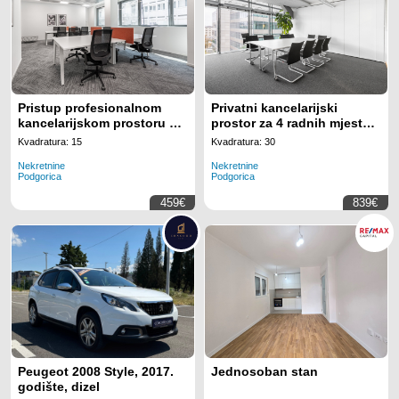
Pristup profesionalnom
Privatni kancelarijski
kancelarijskom prostoru sa
prostor za 4 radnih mjesta
svim uključenim sadržajima
na lokaciji Regus Business
Kvadratura: 15
Kvadratura: 30
za 2 radnih mjesta na
Tower Montenegro
Nekretnine
Nekretnine
lokaciji Regus Business
Podgorica
Podgorica
Tower Montenegro
459€
839€
Peugeot 2008 Style, 2017.
Jednosoban stan
godište, dizel