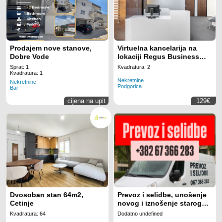
Prodajem nove stanove,
Virtuelna kancelarija na
Dobre Vode
lokaciji Regus Business
Tower Montenegro
Sprat: 1
Kvadratura: 2
Kvadratura: 1
Nekretnine
Nekretnine
Podgorica
Bar
cijena na upit
129€
Dvosoban stan 64m2,
Prevoz i selidbe, unošenje
Cetinje
novog i iznošenje starog
namještaja
Kvadratura: 64
Dodatno undefined