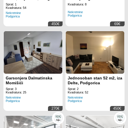
Tower Montenegro
Sprat: 1
Kvadratura: 8
Kvadratura: 54
Nekretnine
Nekretnine
Podgorica
Podgorica
450€
69€
Garsonjera Dalmatinska
Jednosoban stan 52 m2, iza
Momišići
Delte, Podgorica
Sprat: 3
Sprat: 2
Kvadratura: 25
Kvadratura: 52
Nekretnine
Nekretnine
Podgorica
Podgorica
270€
450€