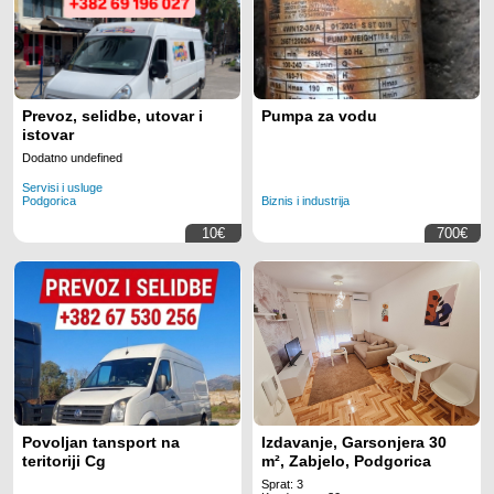
Prevoz, selidbe, utovar i
Pumpa za vodu
istovar
Dodatno undefined
Servisi i usluge
Podgorica
Biznis i industrija
10€
700€
Povoljan tansport na
Izdavanje, Garsonjera 30
teritoriji Cg
m², Zabjelo, Podgorica
Sprat: 3