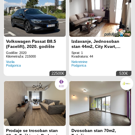
Volkswagen Passat B8.5
Izdavanje, Jednosoban
(Facelift), 2020. godište
stan 44m2, City Kvart,
Podgorica
Godište: 2020
Sprat: 1
Kilometraža: 215000
Kvadratura: 44
Vozila
Nekretnine
Podgorica
Podgorica
22500€
530€
Prodaje se trosoban stan
Dvosoban stan 70m2,