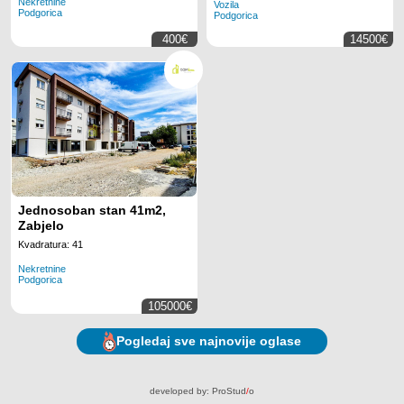
Nekretnine
Vozila
Podgorica
Podgorica
400€
14500€
Jednosoban stan 41m2,
Zabjelo
Kvadratura: 41
Nekretnine
Podgorica
105000€
Pogledaj sve najnovije oglase
developed by:
ProStud
/
o