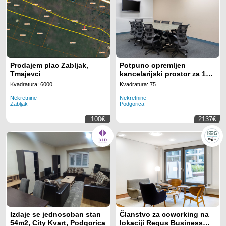
Prodajem plac Zabljak,
Potpuno opremljen
Tmajevci
kancelarijski prostor za 10
radnih mjesta na lokaciji
Kvadratura: 6000
Kvadratura: 75
Regus Business Tower
Nekretnine
Nekretnine
Montenegro
Žabljak
Podgorica
100€
2137€
Izdaje se jednosoban stan
Članstvo za coworking na
54m2, City Kvart, Podgorica
lokaciji Regus Business