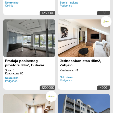
Nekretnine
Servisi i usluge
Cetinje
Podgorica
125000€
15€
Prodaja poslovnog
Jednosoban stan 45m2,
prostora 80m², Bulevar
Zabjelo
Džordža Vašingtona,
Sprat: 1
Kvadratura: 45
Podgorica
Kvadratura: 80
Nekretnine
Nekretnine
Podgorica
Podgorica
320000€
400€