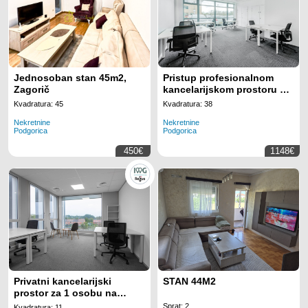
Jednosoban stan 45m2,
Pristup profesionalnom
Zagorič
kancelarijskom prostoru sa
svim uključenim sadržajima
Kvadratura: 45
Kvadratura: 38
za 5 zaposlenih na lokaciji
Nekretnine
Nekretnine
Regus Business Tower
Podgorica
Podgorica
Montenegro
450€
1148€
Privatni kancelarijski
STAN 44M2
prostor za 1 osobu na
lokaciji Regus Business
Sprat: 2
Kvadratura: 11