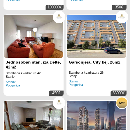
100000€
350€
Jednosoban stan, iza Delte,
Garsonjera, City kej, 26m2
42m2
Stambena kvadratura 26
Stambena kvadratura 42
Stanje:
Stanje:
Stanovi
Stanovi
Podgorica
Podgorica
450€
86000€