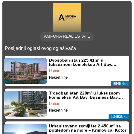
AMFORA REAL ESTATE
Posljednji oglasi ovog oglašivača
Dvosoban stan 225,41m² u
luksuznom kompleksu Art Bay,
Business Bay, Dubai
Dubai
Nekretnine
994875€
Trosoban stan 228m² u luksuznom
kompleksu Art Bay, Business Bay,
Dubai
Dubai
Nekretnine
1049387€
Urbanizovano zemljište 2.450 m² sa
pogledom na more – Krimovica, Kotor