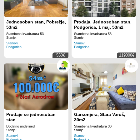
Jednosoban stan, Pobrežje,
Prodaja, Jednosoban stan,
53m2
Podgorica, 1 maj, 53m2
Stambena kvadratura 53
Stambena kvadratura 53
Stanje:
Stanje:
Stanovi
Stanovi
Podgorica
Podgorica
550€
119000€
Prodaje se jednosoban
Garsonjera, Stara Varoš,
stan
30m2
Dodatno undefined
Stambena kvadratura 30
Stanje:
Stanje:
Stanovi
Stanovi
Podgorica
Podgorica