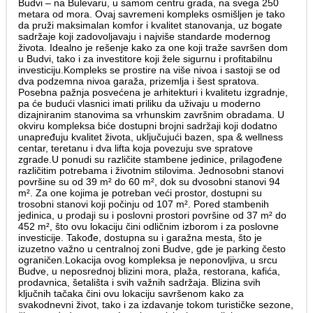
Budvi – na Bulevaru, u samom centru grada, na svega 250
metara od mora. Ovaj savremeni kompleks osmišljen je tako
da pruži maksimalan komfor i kvalitet stanovanja, uz bogate
sadržaje koji zadovoljavaju i najviše standarde modernog
života. Idealno je rešenje kako za one koji traže savršen dom
u Budvi, tako i za investitore koji žele sigurnu i profitabilnu
investiciju.Kompleks se prostire na više nivoa i sastoji se od
dva podzemna nivoa garaža, prizemlja i šest spratova.
Posebna pažnja posvećena je arhitekturi i kvalitetu izgradnje,
pa će budući vlasnici imati priliku da uživaju u moderno
dizajniranim stanovima sa vrhunskim završnim obradama. U
okviru kompleksa biće dostupni brojni sadržaji koji dodatno
unapređuju kvalitet života, uključujući bazen, spa & wellness
centar, teretanu i dva lifta koja povezuju sve spratove
zgrade.U ponudi su različite stambene jedinice, prilagođene
različitim potrebama i životnim stilovima. Jednosobni stanovi
površine su od 39 m² do 60 m², dok su dvosobni stanovi 94
m². Za one kojima je potreban veći prostor, dostupni su
trosobni stanovi koji počinju od 107 m². Pored stambenih
jedinica, u prodaji su i poslovni prostori površine od 37 m² do
452 m², što ovu lokaciju čini odličnim izborom i za poslovne
investicije. Takođe, dostupna su i garažna mesta, što je
izuzetno važno u centralnoj zoni Budve, gde je parking često
ograničen.Lokacija ovog kompleksa je neponovljiva, u srcu
Budve, u neposrednoj blizini mora, plaža, restorana, kafića,
prodavnica, šetališta i svih važnih sadržaja. Blizina svih
ključnih tačaka čini ovu lokaciju savršenom kako za
svakodnevni život, tako i za izdavanje tokom turističke sezone,