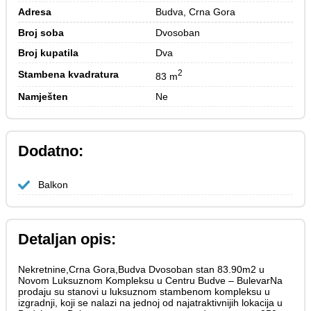
Adresa
Budva, Crna Gora
Broj soba
Dvosoban
Broj kupatila
Dva
2
Stambena kvadratura
83 m
Namješten
Ne
Dodatno:
Balkon
Detaljan opis:
Nekretnine,Crna Gora,Budva Dvosoban stan 83.90m2 u
Novom Luksuznom Kompleksu u Centru Budve – BulevarNa
prodaju su stanovi u luksuznom stambenom kompleksu u
izgradnji, koji se nalazi na jednoj od najatraktivnijih lokacija u