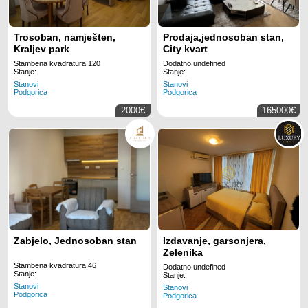
Trosoban, namješten,
Prodaja,jednosoban stan,
Kraljev park
City kvart
Stambena kvadratura 120
Dodatno undefined
Stanje:
Stanje:
Stanovi
Stanovi
Podgorica
Podgorica
2000€
165000€
Zabjelo, Jednosoban stan
Izdavanje, garsonjera,
Zelenika
Stambena kvadratura 46
Dodatno undefined
Stanje:
Stanje:
Stanovi
Stanovi
Podgorica
Podgorica