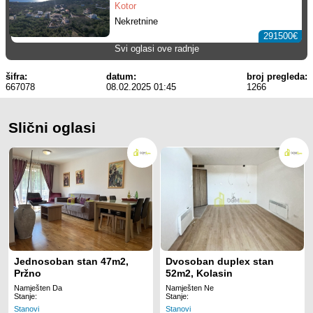
Kotor
Nekretnine
291500€
Svi oglasi ove radnje
šifra:
datum:
broj pregleda:
667078
08.02.2025 01:45
1266
Slični oglasi
Jednosoban stan 47m2,
Dvosoban duplex stan
Pržno
52m2, Kolasin
Namješten Da
Namješten Ne
Stanje:
Stanje:
Stanovi
Stanovi