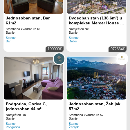
Jednosoban stan, Bar,
Dvosoban stan (138.6m²) u
61m2
kompleksu Mercer House –
Luksuzan život u Jumeirah
Stambena kvadratura 61
Namješten Ne
Lakes Towers, Dubai
Stanje:
Stanje:
Stanovi
Stanovi
Bar
Dubai
190000€
972634€
Podgorica, Gorica C,
Jednosoban stan, Žabljak,
jednosoban 44 m²
57m2
Namješten Da
Stambena kvadratura 57
Stanje:
Stanje:
Stanovi
Stanovi
Podgorica
Žabljak