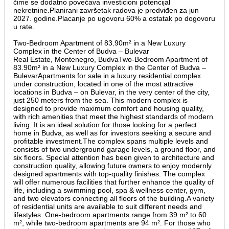
čime se dodatno povećava investicioni potencijal
nekretnine.Planirani završetak radova je predviđen za jun
2027. godine.Placanje po ugovoru 60% a ostatak po dogovoru
u rate.
Two-Bedroom Apartment of 83.90m² in a New Luxury
Complex in the Center of Budva – Bulevar
Real Estate, Montenegro, BudvaTwo-Bedroom Apartment of
83.90m² in a New Luxury Complex in the Center of Budva –
BulevarApartments for sale in a luxury residential complex
under construction, located in one of the most attractive
locations in Budva – on Bulevar, in the very center of the city,
just 250 meters from the sea. This modern complex is
designed to provide maximum comfort and housing quality,
with rich amenities that meet the highest standards of modern
living. It is an ideal solution for those looking for a perfect
home in Budva, as well as for investors seeking a secure and
profitable investment.The complex spans multiple levels and
consists of two underground garage levels, a ground floor, and
six floors. Special attention has been given to architecture and
construction quality, allowing future owners to enjoy modernly
designed apartments with top-quality finishes. The complex
will offer numerous facilities that further enhance the quality of
life, including a swimming pool, spa & wellness center, gym,
and two elevators connecting all floors of the building.A variety
of residential units are available to suit different needs and
lifestyles. One-bedroom apartments range from 39 m² to 60
m², while two-bedroom apartments are 94 m². For those who