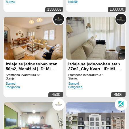
Budva
Kolašin
135000€
100000€
Izdaje se jednosoban stan
Izdaje se jednosoban stan
56m2, Momišići | ID: ML
37m2, City Kvart | ID: ML
1692
1118
Stambena kvadratura 56
Stambena kvadratura 37
Stanje:
Stanje:
Stanovi
Stanovi
Podgorica
Podgorica
450€
450€