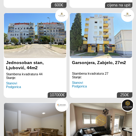
600€
cijena na upit
Jednosoban stan,
Garsonjera, Zabjelo, 27m2
Ljubović, 44m2
Stambena kvadratura 27
Stambena kvadratura 44
Stanje:
Stanje:
Stanovi
Stanovi
Podgorica
Podgorica
107000€
250€