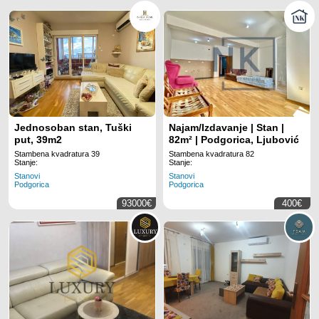
Jednosoban stan, Tuški
Najam/Izdavanje | Stan |
put, 39m2
82m² | Podgorica, Ljubović
Stambena kvadratura 39
Stambena kvadratura 82
Stanje:
Stanje:
Stanovi
Stanovi
Podgorica
Podgorica
93000€
400€