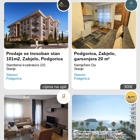
Prodaje se trosoban stan
Podgorica, Zabjelo,
101m2, Zabjelo, Podgorica
garsonjera 20 m²
Stambena kvadratura 101
Namješten Da
Stanje:
Stanje:
Stanovi
Stanovi
Podgorica
Podgorica
cijena na upit
300€