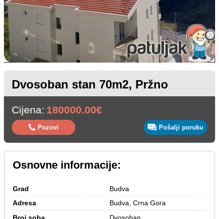
Dvosoban stan 70m2, Pržno
Cijena:
180000.00€
Pozovi
Pošalji poruku
Osnovne informacije:
Grad
Budva
Adresa
Budva, Crna Gora
Broj soba
Dvosoban