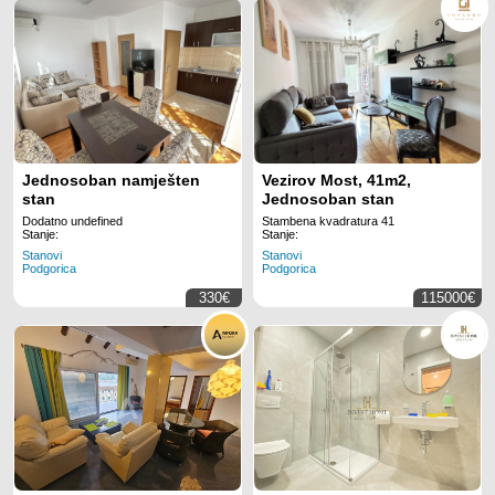
Jednosoban namješten
Vezirov Most, 41m2,
stan
Jednosoban stan
Dodatno undefined
Stambena kvadratura 41
Stanje:
Stanje:
Stanovi
Stanovi
Podgorica
Podgorica
330€
115000€