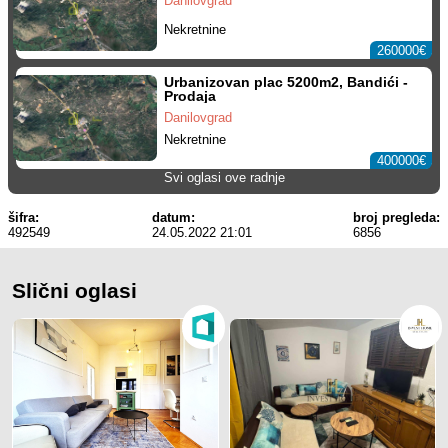
Danilovgrad
Nekretnine
260000€
Urbanizovan plac 5200m2, Bandići -
Prodaja
Danilovgrad
Nekretnine
400000€
Svi oglasi ove radnje
šifra:
datum:
broj pregleda:
492549
24.05.2022 21:01
6856
Slični oglasi