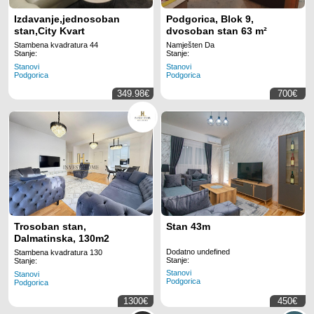
Izdavanje,jednosoban
Podgorica, Blok 9,
stan,City Kvart
dvosoban stan 63 m²
Stambena kvadratura 44
Namješten Da
Stanje:
Stanje:
Stanovi
Stanovi
Podgorica
Podgorica
349.98€
700€
Trosoban stan,
Stan 43m
Dalmatinska, 130m2
Dodatno undefined
Stambena kvadratura 130
Stanje:
Stanje:
Stanovi
Stanovi
Podgorica
Podgorica
1300€
450€