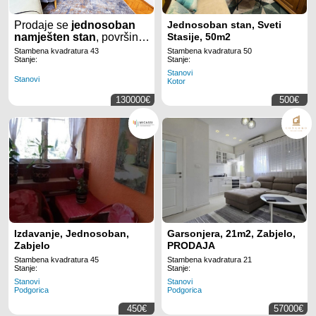
Prodaje se
jednosoban
Jednosoban stan, Sveti
namješten stan
, površine
Stasije, 50m2
43m2
, u dijelu
Stambena kvadratura 43
Stambena kvadratura 50
grada
Preko
Stanje:
Stanje:
Morače
u
Podgorici.
Stanovi
Stanovi
Kotor
130000€
500€
Izdavanje, Jednosoban,
Garsonjera, 21m2, Zabjelo,
Zabjelo
PRODAJA
Stambena kvadratura 45
Stambena kvadratura 21
Stanje:
Stanje:
Stanovi
Stanovi
Podgorica
Podgorica
450€
57000€