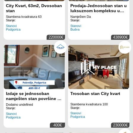
City Kvart, 63m2, Dvosoban
Prodaja-Jednosoban stan u
stan
luksuznom kompleksu u
centru Budve
Stambena kvadratura 63
Namješten Da
Stanje:
Stanje:
Stanovi
Stanovi
Podgorica
Budva
220000€
438900€
Izdaje se jednosoban
Trosoban stan City kvart
namješten stan površine 37
m!
Stambena kvadratura 100
Dodatno undefined
Stanje:
Stanje:
Stanovi
Stanovi
Podgorica
Podgorica
400€
230000€