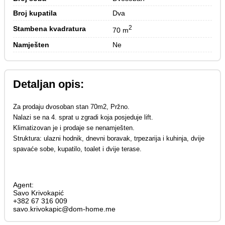
Broj kupatila
Dva
2
Stambena kvadratura
70 m
Namješten
Ne
Detaljan opis:
Za prodaju dvosoban stan 70m2, Pržno.
Nalazi se na 4. sprat u zgradi koja posjeduje lift.
Klimatizovan je i prodaje se nenamješten.
Struktura: ulazni hodnik, dnevni boravak, trpezarija i kuhinja, dvije
spavaće sobe, kupatilo, toalet i dvije terase.
Agent:
Savo Krivokapić
+382 67 316 009
savo.krivokapic@dom-home.me