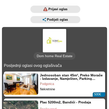
Prijavi oglas
Podijeli oglas
Dom home Real Estate
Posljednji oglasi ovog oglašivača
Jednosoban stan 45m², Preko Morače
- Izdavanje, Namješten, Parking
mjesto
Podgorica
Nekretnine
500€
Plac 5200m2, Bandići - Prodaja